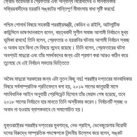
ফ্রেডি গুয়েভারা'র গ্রেফতার এবং অন্যান্য বিরোধীদের ও মানবাধিকার
সক্রিয়বাদীদের হয়রানি সঙ্কটের শান্তিপূর্ণ মীমাংসায় বাধা সৃষ্টি করবেI
পশ্চিম গোলার্ধ বিষয়ে সহকারী পররাষ্ট্রমন্ত্রী, কেভিন ও রাইলি, আটলান্টিক
কাউন্সিলে ভাষণদানকালে বলেন, বহুত্ববাদী সুশীল সমাজ আগামী নির্বাচনে মুখ্য
ভূমিকা রাখবেI তিনি বলেন, গ্রেফতার ও হয়রানির ঘটনায় আগামী নির্বাচন স্বচ্ছ
ও অবাধ হবে কিনা সে বিষয়ে সন্দেহ রয়েছে। তিনি বলেন, গ্রেফতারের ঘটনা
অবশ্যই মাদুরো এবং তাঁর সমর্থকদের জন্য এটা প্রমাণ করা আরও কঠিন করে
তুলেছে যে এই নির্বাচন সমতার ভিত্তিতে
অবৈধ মাদুরো সরকারের জন্য এটা নুতন কিছু নয়I পররাষ্ট্র দপ্তরের মানবাধিকার
বিষয়ে সর্বসাম্প্রতিক প্রতিবেদনে বলা হয়, ২০১৯ সালের জানুয়ারী মাসে
সাংবিধানিক আইন অনুযায়ী প্রেসিডেন্ট হিসেবে তাঁর মেয়াদ শেষ হয়েছে, তবে
২০১৮ সালের নির্বাচনে হার মানতে তিনি অস্বীকার করেন। নির্বাচনটি স্বচ্ছ ও
অবাধ না হওয়ায় ব্যাপকভাবে যে সমালোচিত হয়।
যুক্তরাষ্ট্রের পররাষ্ট্র দপ্তরের মুখপাত্র, নেড প্রাইস, ভেনেজুয়েলার বিরোধী
দলের বিরুদ্ধে সাম্প্রতিক পদক্ষেপকে নিন্দনীয় উল্লেখ করে বলেন, সঙ্কট