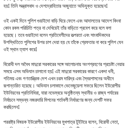
হয়I তিনি সন্ত্রাসবাদ ও দেশদ্রোহিতার অজুহাতে অভিযুক্ত হয়েছেনI
ওই একই দিনে পুলিশ গুয়াইদো বাড়ি ঘিরে ফেলে এবং আদালতের আদেশ কিংবা
কোন রকম পরিচিতি পত্র না দেখিয়েই তাঁর বাড়িতে প্রবেশ করে বলে বলা
হয়েছে। তবে গুয়াইদো বলেন প্রতিবেশীদের তত্পরতা এবং সাংবাদিকদের
উপস্থিতিতে পুলিশের উপর চাপ দেয়া হয় যে তাঁকে গ্রেফতার না করে পুলিশ যেন
ওই স্থান ত্যাগ করেI
বিরোধী দল অবৈধ মাদুরো সরকারের সঙ্গে আলোচনায় অংশগ্রহণের প্রচেষ্টা নেয়ার
সময়ে এসব অভিযান চালানো হয়I এই মাদুরো সরকারের কারণে একদা ধনী,
গতিময় এবং গণতান্ত্রিক দেশ এখন চরম দারিদ্র এবং স্বৈরশাসনের অধীনে
রূপান্তরিত হয়েছে। অভিযান চলাকালে ভেনেজুয়েলা সফরে ছিলেন ইউরোপীয়
ইউনিয়নের প্রতিনিধিরা, যারা নভেম্বরে অনুষ্ঠিতব্য স্থানীয় ও রাজ্য পর্যারের
নির্বাচনে সম্ভব্য নজরদারি মিশনের শর্তাবলী নির্ধারণের জন্য দেশটি সফর
করছিলেনI
পররাষ্ট্র বিষয়ক ইউরোপীয় ইউনিয়নের মুখপাত্র টুইটারে বলেন, বিরোধী নেতা,