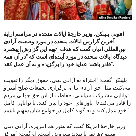
ENVIRONMENT AND HEALTH
IDEALS AND INSTITUTIONS
انتونی بلینکن، وزیر خارجهٔ ایالات متحده در مراسم ارایهٔ
آخرین گزارش ایالات متحده در مورد وضعیت آزادی
بین‌المللی ادیان گفت که هدف [تهیه این گزارش] پیشبرد
دیدگاه ایالات متحده در مورد آینده‌ای است که "در آن همه
قادر باشند عقاید خود را برگزیده و به آن عمل کنند".
بلینکن گفت: "احترام به آزادی دینی، حقوق دیگر را تقویت
می‌کنند، مثل حق آزادی بیان، برگزاری تجمعات صلح آمیز و
توانایی مشارکت سیاسی. حفاظت از این حق جهانی مردم
را قادر می‌کند تا [باورهای] خود را بیان کنند، با توانایی کامل
خود عمل کنند و به گونهٔ کامل در جوامع شان سهیم باشند."
وزیر خارجهٔ امریکا گفت که هنوز هم امروزه، آزادی دینی
میلیون‌ها نفر با تهدید معروض است. او گفت: "مرکز