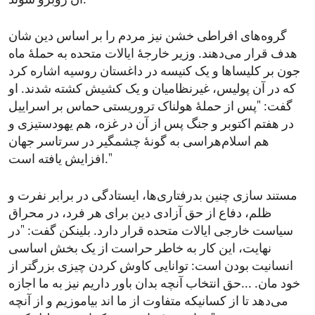
آن روبرو شوند."
گروه‌های افراطی خشن نیز مردم را بر اساس دین شان
هدف قرار می‌دهند. وزیر خارجهٔ ایالات متحده به حملهٔ ماه
جون بر کلیسا‌ها و یک کنیسه در داغستان روسیه اشاره کرد
که در آن پولیس، غیرنظامیان و یک کشیش کشته شدند. او
گفت: "پس از حملهٔ هولناک تروریستی حماس بر اسراییل
در هفتم اکتوبر و جنگ پس از آن در غزه، هم یهودستیزی و
هم اسلام‌هراسی به گونهٔ چشمگیر در سرتاسر جهان
افزایش یافته است."
مستند سازی چنین بدرفتاری‌ها، ایستادگی در برابر نفرت و
ظلم، دفاع از حق آزادی دین برای هر فرد، در محراق
سیاست خارجی ایالات متحده قرار دارد. بلینکن گفت: "در
نهایت، این کار به خاطر حراست از یک بخش اساسی
انسانیت بودن است: توانایی کاوش کردن چیزی بزرگتر از
خود مان. ...حق انتخاب آنچه بدان باور داریم نیز به ما اجازه
می‌دهد تا از کسانیکه متفاوت از ما اند بیاموزیم و از آنچه