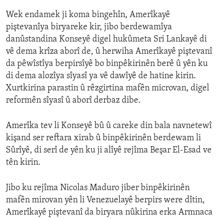
Wek endamek ji koma bingehîn, Amerîkayê
piştevanîya biryareke kir, jibo berdewamîya
danûstandina Konseyê digel hukûmeta Sri Lankayê di
vê dema krîza aborî de, û herwiha Amerîkayê piştevanî
da pêwîstîya berpirsîyê bo binpêkirinên berê û yên ku
di dema alozîya sîyasî ya vê dawîyê de hatine kirin.
Xurtkirina parastin û rêzgirtina mafên microvan, digel
reformên sîyasî û aborî derbaz dibe.
Amerîka tev li Konseyê bû û careke din bala navnetewî
kişand ser reftara xirab û binpêkirinên berdewam li
Sûrîyê, di serî de yên ku ji alîyê rejîma Beşar El-Esad ve
tên kirin.
Jibo ku rejîma Nicolas Maduro jiber binpêkirinên
mafên mirovan yên li Venezuelayê berpirs were dîtin,
Amerîkayê piştevanî da biryara nûkirina erka Armnaca