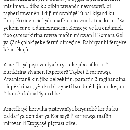
misilman... dibe ku bibin tawanên navnetewî, bi
taybetî tawanên li dijî mirovahîyê" û bal kişand ku
"binpêkirinên cidî yên mafên mirovan hatine kirin. "Ev
yekem car e ji damezrandina Konseyê ve ku endamek
jibo çareserkirina rewşa mafên mirovan li Komara Gel
ya Çînê çalakîyeke fermî dimeşîne. Ev biryar bi ferqeke
kêm têk çû.
Amerîkayê piştevanîya biryareke jibo nûkirin û
xurtkirina şîyanên Raporterê Taybet li ser rewşa
Afganistanê kir, jibo belgekirin, parastin û ragihandina
binpêkirinan, yên ku bi taybetî bandorê li jinan, keçan
û komên kêmahîyan dike.
Amerîkayê herwiha piştevanîya biryarekê kir da ku
baldarîya domdar ya Konseyê li ser rewşa mafên
mirovan li Etopyayê piştrast bike.