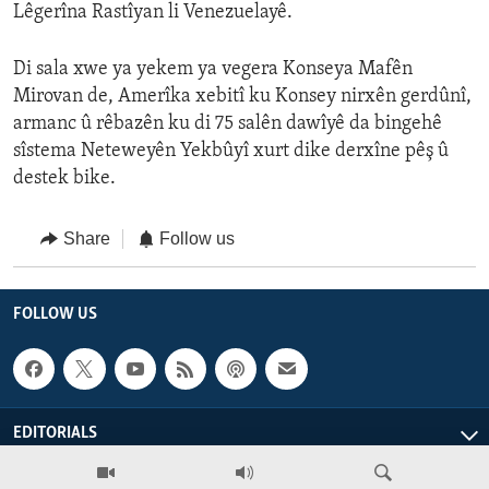
Lêgerîna Rastîyan li Venezuelayê.
Di sala xwe ya yekem ya vegera Konseya Mafên
Mirovan de, Amerîka xebitî ku Konsey nirxên gerdûnî,
armanc û rêbazên ku di 75 salên dawîyê da bingehê
sîstema Neteweyên Yekbûyî xurt dike derxîne pêş û
destek bike.
Share
Follow us
FOLLOW US
EDITORIALS