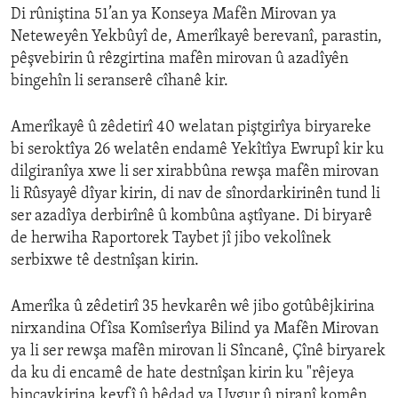
Di rûniştina 51’an ya Konseya Mafên Mirovan ya
Neteweyên Yekbûyî de, Amerîkayê berevanî, parastin,
pêşvebirin û rêzgirtina mafên mirovan û azadîyên
bingehîn li seranserê cîhanê kir.
Amerîkayê û zêdetirî 40 welatan piştgirîya biryareke
bi seroktîya 26 welatên endamê Yekîtîya Ewrupî kir ku
dilgiranîya xwe li ser xirabbûna rewşa mafên mirovan
li Rûsyayê dîyar kirin, di nav de sînordarkirinên tund li
ser azadîya derbirînê û kombûna aştîyane. Di biryarê
de herwiha Raportorek Taybet jî jibo vekolînek
serbixwe tê destnîşan kirin.
Amerîka û zêdetirî 35 hevkarên wê jibo gotûbêjkirina
nirxandina Ofîsa Komîserîya Bilind ya Mafên Mirovan
ya li ser rewşa mafên mirovan li Sîncanê, Çînê biryarek
da ku di encamê de hate destnîşan kirin ku "rêjeya
binçavkirina keyfî û bêdad ya Uygur û piranî komên