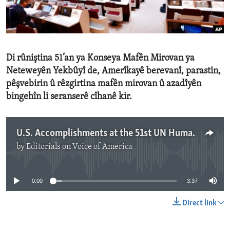
ENVIRONMENT AND HEALTH
IDEALS AND INSTITUTIONS
Di rûniştina 51’an ya Konseya Mafên Mirovan ya
Neteweyên Yekbûyî de, Amerîkayê berevanî, parastin,
pêşvebirin û rêzgirtina mafên mirovan û azadîyên
bingehîn li seranserê cîhanê kir.
U.S. Accomplishments at the 51st UN Human Rights Council
by
Editorials on Voice of America
No media source currently available
0:00
3:37
Direct link