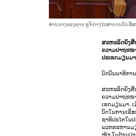
ທ່ານ​ນາງ​ອອງ​ຊານ ຊູ​ຈີ ຍ່າງ​ໄປ​ສາ​ບານ​ຕົວ ທີ່
ສະຫະລັດຍັງສື
ຄວາມປາຖະໜາຢ່
ປະເທດມຽນມາ
ບົດບັນນາທິກາ
ສະ​ຫະ​ລັດ​ຍັງ​ສືບ
ຄວາມ​ປາ​ຖະ​ໜາ​ຢ່
ເທດມຽ​ນ​ມາ. ເມື່
ບັດ​ໃນ​ການ​ເລືອກ​
ຊາ​ທິ​ປະ​ໄຕ​ໃນ​ປ
ພວກ​ທະ​ຫານ​ມຽ​ນ​
ໜ້າ ​ໃນ​ດ້ານ​ປະ​ຊາ