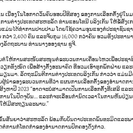
ານ ເນື່ອງ​ໃນ​ໂອ​ກາດ​ວັນ​ຄົບ​ຮອບ​ປີ​ທີ​ສອງ ຂອງ​ການ​ເລືອກ​ຕັ້ງ​ຢູ່​ໃນ​
ການ​ຕ່າງ​ປະ​ເທດ​ສະ​ຫະ​ລັດ ທ່ານ​ແອນ​ໂທ​ນີ ບ​ລິງ​ເກັນ ໃຫ້​ຂໍ້​ສັງ​ເກດ​
່ນ​ໄດ້​ທຳ​ການປາບ​ປາມ​ ໂດຍ​ໃຊ້​ຄວາມ​ຮຸນ​ແຮງ​ຕໍ່​ປະ​ຊາ​ຊົນ​ຊາວ
 ກວ່າ 2,400 ຄົນ ແລະ​ຈັບ​ກຸມ 16,000 ກວ່າ​ຄົນ ຮວມ​ທັງ​ປະ​ທາ​ນາ​ທິ​
ອງ​ລັດ​ຖະ​ບານ ທ່ານ​ນາງ​ອອງ​ຊານ ຊູ​ຈີ.
​ຕໍ່​ໃຫ້​ການ​ສະ​ໜັບ​ສະ​ໜຸນ​ຕໍ່​ຂະ​ບວນ​ການ​ເຄື່ອນ​ໄຫວ​ເພື່​ອ​ປະ​ຊາ​
​ວຽກ​ທັງ​ໝົດ ເພື່ອ​ສ້າງ​ຕັ້ງ​ອະ​ນາ​ຄົດ ​ທີ່​ຮວມ​ເອົາ​ທຸກ​ພັກ​ຝ່າຍ​ ແລະ​
ດມຽນ​ມາ. ລັດ​ຖະ​ມົນ​ຕີ​ການ​ຕ່າງ​ປະ​ເທດ​ບ​ລິງ​ເກັນ ກ່າວ​ວ່າ ແມ່ນ​ມີ​
ຜູ້​ນຳ​ຂອງ​ຂະ​ບວນ​ການ​ທີ່​ວ່າ ແຜນ​ການ​ເລືອກ​ຕັ້ງ​ຂອງ​ອຳ​ນາດ​ການ​ປ
​ສິງ​ຫາ​ປີ 2023 “ອາດຈະ​ບໍ່​ສາ​ມາດ​ເປັນ​ການ​ເລືອກ​ຕັ້ງ​ທີ່​ເສລີ ​ແລະ​ເປ
ບ​ການ​ໃນ​ປັດ​ຈຸ​ບັນ… ແລະກໍຈະ​ເລື່ອນ​ກຳ​ນົດ​ເວ​ລາ​ໃນ​ການຫັນ​ປ່ຽນ​ປ
​ໃຫ້​ມີ​ສະ​ຖຽນ​ລະ​ພາບ.”
ໝັ້ນ​ສັນ​ຍາ​ວ່າ​ສະ​ຫະ​ລັດ ພ້ອມ​ກັບ​ບັນ​ດາ​ປະ​ເທດ​ພັນ​ທະ​ມິດ​ແລະ​ພາ
ດ​ຕໍ່​ການ​ກໍ່​ໂທດ​ກຳ​ຂອງ​ອຳ​ນາດ​ການ​ປົກ​ຄອງ​ດັ່ງ​ກ່າວ.