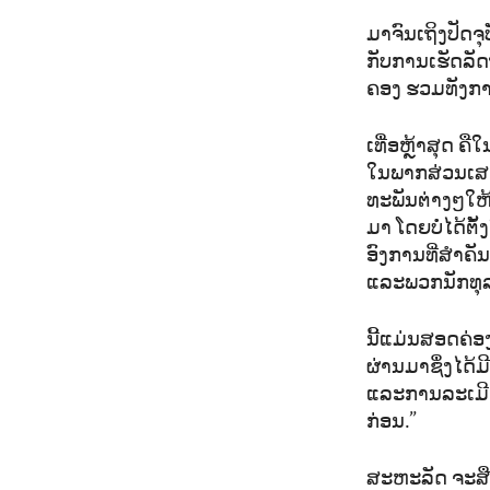
ມາ​ຈົນ​ເຖິງ​ປັດ​ຈ
ກັບ​ການ​ເຮັດ​ລັດ
ຄອງ ຮວມ​ທັງ​ການ​
ເທື່ອ​ຫຼ້າ​ສຸດ ຄື​
ໃນ​ພາກ​ສ່ວນ​ເສດ
ທະ​ພັນ​ຕ່າງໆ​ໃຫ້
ມາ ​ໂດຍ​ບໍ່​ໄດ້​ຕ
ອົງ​ການ​ທີ່​ສຳ​ຄ
ແລະ​ພວກ​ນັກ​ທຸ​ລະ
ນີ້​ແມ່ນ​ສອດ​ຄ່ອງ
ຜ່ານ​ມາຊຶ່ງ​ໄດ້​ມ
ແລະ​ການ​ລະ​ເມີດ​
ກ່ອນ.”
ສະ​ຫະ​ລັດ ​ຈະ​ສື