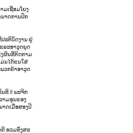
ວາມ​ເຊື່ອມ​ໂຍງ​
ຳ​ນາດ​ການ​ປົກ​
ປະ​ຕິ​ບັດ​ງານ ​ຢູ່​
ແລະ​ອາ​ວຸດ​ຍຸດ​
​ຜົນ​ທີ່​ຕິດ​ຕາມ​
ມ່ນ​ໄດ້​ແນ​ໃສ່​
 ພວກ​ຄ້າ​ອາ​ວຸດ
ັນ​ທີ 8 ພະ​ຈິກ​
ີ​ຄວາມ​ຮຸນ​ແຮງ
ດ​ເມື່ອ​ສ​ອງ​ປີ​
​ຄີ ຮວມ​ທັງ​ສະ​