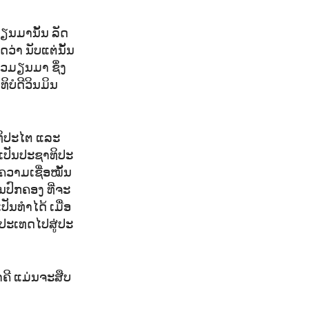
ມຽນ​ມານັ້ນ ລັດ​
ວ່າ ນັບ​ແຕ່ນັ້​ນ​
​ມຽນ​ມາ ຊຶ່ງ​
ບໍ​ດີ​ວິນມິນ
ທິ​ປະ​ໄຕ ແລະ​
ເປັນ​ປະ​ຊາ​ທິ​ປະ​
ຄວາມ​ເຊື່ອ​ໝັ້ນ ​
ົກ​ຄອງ​ ທີ່​ຈະ​
ັນ​ທຳ​ໄດ້ ເມື່ອ​
ະ​ເທດ​ໄປ​ສູ່​ປະ​
​ຄີ ແມ່ນ​ຈະ​ສືບ​