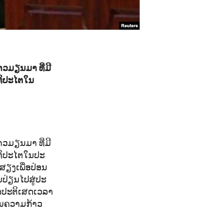
ວມຽນມາ ທີ່ມີ
ທິປະໄຕໃນ
​ມຽນ​ມາ ​ທີ່​ມີ​
ທິ​ປະ​ໄຕ​ໃນປະ​
​ສຽງເພື່ອ​ປ່ອນ​
ປ່ຽນ​ໄປ​ສູ່​ປະ​
​ປະ​ຕິ​ເສດ​ເວລາ​
​ນ​ຄວາມ​ກ້າວ​