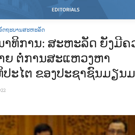
ລັດຖະບານສະຫະລັດ
ນນາທິການ: ສະຫະລັດ ຍັງມີ
າຍ ຕໍ່ການສະແຫວງຫາ
ິປະໄຕ ຂອງປະຊາຊົນມຽນ
022