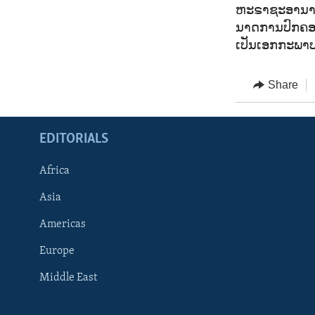
ຫະ​ຣາ​ຊະ​ອາ​ນາ​
ນາດ​ການ​ປົກ​ຄອງ
ເປັນ​ເອກ​ກະ​ພາບ
Share
EDITORIALS
Africa
Asia
Americas
Europe
FOLLOW US
Middle East