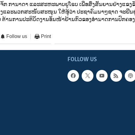
ຈັກ ກາ​ນາ​ດາ ແລະ​ສະ​ຫະ​ພາບ​ຢູ​ໂຣບ ເພື່ອ​ສົ່ງ​ສັນ​ຍານ​ຢ່າງ​ແຂງ​ຂັ
ແລະ​ພວກ​ສະ​ໜັບ​ສະ​ໜຸນ ໃຫ້​ຮູ້​ວ່າ ປະ​ຊາ​ຄົມ​ນາໆ​ຊາດ ​ຈະ​ຢືນ​ຢູ
 ຕ້ານ​ການ​ປະ​ຕິ​ບັດ​ງານ​ອັນ​ໜ້າ​ຢ້ານ​ກົວ​ຂອງ​ອຳ​ນາດ​ການ​ປົກ​ຄອ
Follow us
Print
FOLLOW US