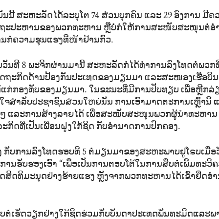
ຸ​ບັນ​ນີ້ ສະ​ຫະ​ລັດ​ໄດ້​ລະ​ບຸ​ໂຕ 74 ສ່ວນ​ບຸກ​ຄົນ ແລະ 29 ອົງ​ການ ມີ​ຄ
​ຖະ​ປະ​ຫານ​ຂອງ​ພວກ​ທະ​ຫານ ຫຼື​ບໍ່​ກໍໃຫ້​ການ​ສະ​ໜັບ​ສະ​ໜຸນ​ຕໍ່​ອ
ກໍ່​ຄວາມ​ຮຸນ​ແຮງ​ທີ່ໜ້າ​ຢ້ານ​ກົວ.
ໃນ​ວັນ​ທີ 8 ພະ​ຈິກ​ຜ່ານ​ມານີ້ ສະ​ຫະ​ລັດ​ກໍ​ໄດ້​ທຳ​ການ​ລົງ​ໂທດ​ຕໍ່​ພວກ​ທີ່​
​ຖ​ະ​ກິດ​ດ້ານ​ປ້ອງ​ກັນ​ປະ​ເທດ​ຂອງ​ມຽນ​ມາ ແລະ​ສະ​ໜອງ​ເຮືອ​ບິນ​
​ແກ່ກອງ​ທັບ​ຂອງ​ມຽນ​ມາ. ໃນ​ຂະ​ນະ​ທີ່​ມີ​ການ​ປັບ​ທຽບ ເພື່ອ​ຫຼີກ​ລ່ຽງ
ັ້ງ​ໃຈ​ສຳ​ລັບ​ປະ​ຊາ​ຊົນ​ສ່ວນ​ໃຫຍ່ນັ້ນ ການ​ເອົາ​ມາດ​ຕະ​ການ​ເຫຼົ່າ​ນີ້ ແ
ັນໆ​ ແລະ​ການ​ສ້າງ​ລາຍ​ໄດ້ ​ເພື່ອ​ສະ​ໜັບ​ສະ​ໜຸນ​ພວກ​ຜູ້​ນຳ​ທະ​ຫານ
​ກິດ​ທີ່​ເປັນ​ເພື່ອນ​ຝູງ​ໃກ້​ຊິດ ​ກັບ​ອຳ​ນາດ​ການ​ປົກ​ຄອງ.
 ​ກັບ​ການ​ລົງ​ໂທດ​ຮອບ​ທີ 5 ຕໍ່​ມ​ຽນ​ມາ​ຂອງ​ສະ​ຫະ​ພາບ​ຢູ​ໂຣບ​ເມື່​ອ​ວ
ີ​ການ​ຮັບ​ຮອງ​ເອົາ “ເພື່ອ​ເປັນ​ການ​ຕອບ​ໂຕ້​ໃນ​ການ​ສືບ​ຕໍ່​ເພີ້​ມ​ທະ​ວ
ສິດ​ທິ​ມະ​ນຸດ​ຢ່າງ​ຮ້າຍ​ແຮງ ຫຼັງ​ຈາກ​ພວກ​ທະ​ຫານ​ໄດ້​ເຂົ້າ​ຢຶດ​ອຳ​ນາ
ບ​ຕໍ່​ເຮັດ​ວຽກຢ່າງ​ໃກ້​ຊິດ​ຮ່ວມ​ກັບ​ບັນ​ດາ​ປະ​ເທດ​ພັນ​ທະ​ມິດ​ແລະ​ພາ