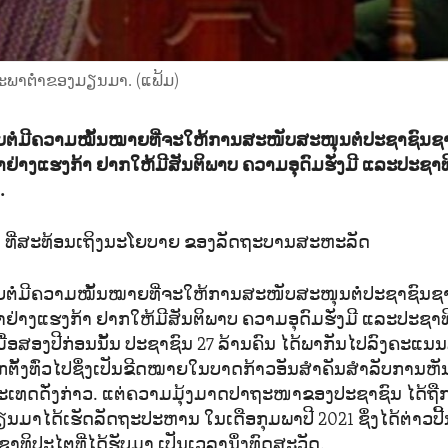
​ສະ​ພາ​ຕ່ຳ​ຂອງ​ມຽນ​ມາ. (ແຟ້ມ)
ບຕໍ່ມີຄວາມໝັ້ນໝາຍທີ່ຈະໃຫ້ການສະໜັບສະໜຸນຕໍ່ປະຊາຊົນຊາ
າງແຮງກ້າ ຢາກໃຫ້ມີສັນຕິພາບ ຄວາມອຸດົມຮັ່ງມີ ແລະປະຊາ
.
ນ ທີ່ສະທ້ອນເຖິງນະໂຍບາຍ ຂອງລັດຖະບານສະຫະລັດ
​ຕໍ່​ມີ​ຄວາມ​ໝັ້ນ​ໝາຍ​ທີ່​ຈະ​ໃຫ້​ການ​ສະ​ໜັບ​ສະ​ໜຸນ​ຕໍ່​ປະ​ຊາ​ຊົນ​ຊາວ
າງ​ແຮງ​ກ້າ ຢາ​ກ​ໃຫ້​ມີ​ສັນ​ຕິ​ພາບ ຄວາມ​ອຸ​ດົມ​ຮັ່ງ​ມີ ແລະ​ປະ​ຊາ​
ອ​ສອງ​ປີ​ກ່ອນນັ້ນ ປະ​ຊາ​ຊົນ 27 ລ້ານ​ຄົນ​ ​ໄດ້​ພາ​ກັນ​ໄປ​ລົງ​ຄະ​ແນນ
ຕັ້ງ​ທົ່ວ​ໄປຊຶ່ງ​ເປັນ​ຂີດ​ໝາຍ​ໃນ​ບາດ​ກ້າວ​ອັນ​ສຳ​ຄັນ​ສຳ​ລັບ​ການ​ຫັນ​
ະ​ເທດ​ດັ່ງ​ກ່າວ. ແຕ່​ຄວາມ​ມຸ້ງ​ມາດ​ປາ​ຖະ​ໜາ​ຂອງ​ປະ​ຊາ​ຊົນ ​ໄດ້​ຖືກ
ມາ​ໄດ້​ເຮັດ​ລັດ​ຖະ​ປະ​ຫານ ໃນ​ເດືອ​ກຸມ​ພາ​ປີ 2021 ​ຊຶ່ງ​ໄດ້​ຕ່າວປີ້
​ທິ​ປະ​ໄຕ​ທີ່​ໄດ້​ຮັບ​ມາ ​ເປັນ​ເວ​ລາ​ນຶ່ງ​ທົດ​ສະ​ວັດ.