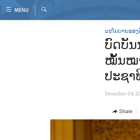
Accessibility
MENU
links
Search
Skip
HOME
ນະໂຍບາຍຂອງ
to
VIDEO
main
ບົດບັ
content
RADIO
Skip
ໝັ້ນໝ
REGIONS
to
main
TOPICS
AFRICA
ປະຊາທ
Navigation
ARCHIVE
AMERICAS
HUMAN RIGHTS
Skip
December 04, 2
to
ABOUT US
ASIA
SECURITY AND DEFENSE
Search
EUROPE
AID AND DEVELOPMENT
Share
MIDDLE EAST
DEMOCRACY AND GOVERNANCE
ECONOMY AND TRADE