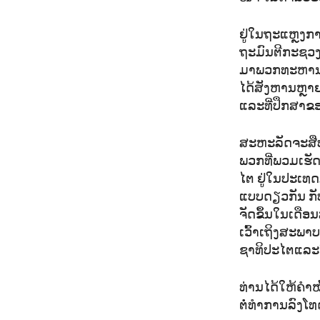
ຢູ່​ໃນ​ຖະ​ແຫຼງ​ກ
ຖະ​ມົນ​ຕີ​ກະ​ຊວງ​
ມາພວກ​ທະ​ຫານ​ແມ
ໄດ້​ສັງ​ຫານ​ຫຼາຍ
ແລະ​ທີ່​ປຶກ​ສາ​ຂ
ສະ​ຫະ​ລັດ​ຈະ​ສືບ
ພວກ​ທີ່​ພ​ວມ​ເຮັດ
ໄຕ​ ຢູ່​ໃນ​ປະ​ເທ
ແບບ​ດຽວ​ກັນ ກັບ​
ຈັດ​ຂຶ້ນ​ໃນ​ເດືອນ
ເວົ້າ​ເຖິງ​ສະ​ພາ
ຊາ​ທິ​ປະ​ໄຕ​ແລະ
ທ່ານ​ໄດ້​ໃຫ້​ຄຳ​
ຕໍ່​ທຳ​ການ​ລົງ​ໂທ