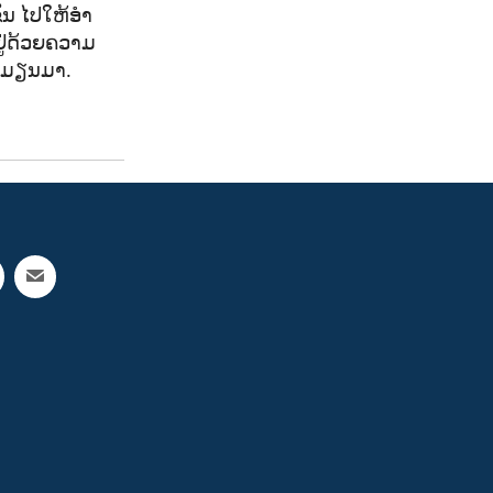
ນ ໄປ​ໃຫ້​ອຳ​
່​ດ້ວຍ​ຄວາມ​
ງ​ມຽນ​ມາ.