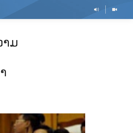
ຄວາມ
ມາ