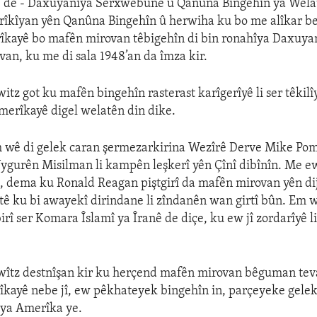
 de - Daxuyanîya Serxwebûnê û Qanûna Bingehîn ya Wela
rîkîyan yên Qanûna Bingehîn û herwiha ku bo me alîkar b
rîkayê bo mafên mirovan têbigehîn di bin ronahîya Daxuya
an, ku me di sala 1948’an da îmza kir.
itz got ku mafên bingehîn rasterast karîgerîyê li ser têkil
erîkayê digel welatên din dike.
wê di gelek caran şermezarkirina Wezîrê Derve Mike Po
ygurên Misilman li kampên leşkerî yên Çînî dibînîn. Me ew
, dema ku Ronald Reagan piştgirî da mafên mirovan yên d
tê ku bi awayekî dirindane li zîndanên wan girtî bûn. Em w
rî ser Komara Îslamî ya Îranê de diçe, ku ew jî zordarîyê 
wîtz destnîşan kir ku herçend mafên mirovan bêguman teva
kayê nebe jî, ew pêkhateyek bingehîn in, parçeyeke gelek
 ya Amerîka ye.