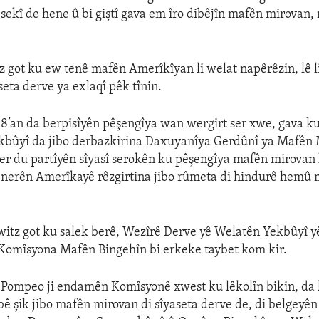
sekî de hene û bi giştî gava em îro dibêjîn mafên mirovan
z got ku ew tenê mafên Amerîkîyan li welat napêrêzin, lê l
seta derve ya exlaqî pêk tînin.
48’an da berpisîyên pêşengîya wan wergirt ser xwe, gava k
bûyî da jibo derbazkirina Daxuyanîya Gerdûnî ya Mafên
i her du partîyên sîyasî serokên ku pêşengîya mafên mirovan 
nerên Amerîkayê rêzgirtina jibo rûmeta di hindurê hemû 
witz got ku salek berê, Wezîrê Derve yê Welatên Yekbûyî 
omîsyona Mafên Bingehîn bi erkeke taybet kom kir.
 Pompeo ji endamên Komîsyonê xwest ku lêkolîn bikin, da
ê şik jibo mafên mirovan di sîyaseta derve de, di belgey