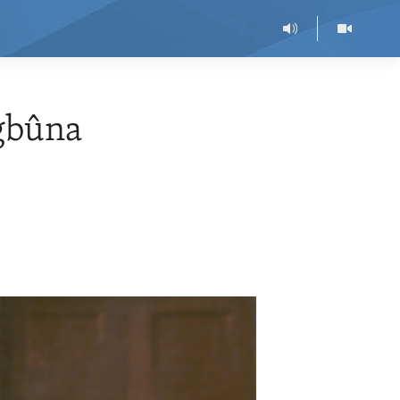
gbûna