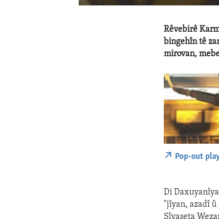
Rêvebirê Karm
bingehîn tê za
mirovan, mebe
Pop-out pla
Di Daxuyanîya
"jîyan, azadî 
Sîyaseta Wezar