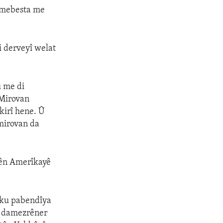
, mebesta me
i derveyî welat
u me di
 Mirovan
kirî hene. Û
mirovan da
yên Amerîkayê
 ku pabendîya
ên damezrêner