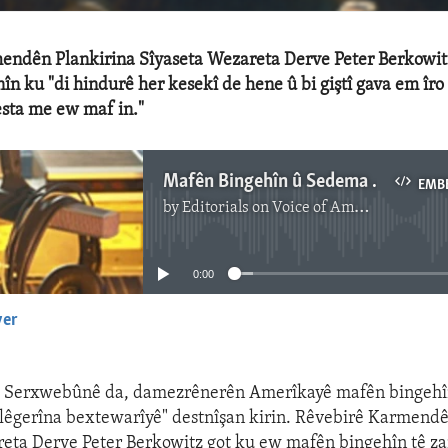
endên Plankirina Sîyaseta Wezareta Derve Peter Berkowit
nîn ku "di hindurê her kesekî de hene û bi giştî gava em îr
sta me ew maf in."
Mafên Bingehîn û Sedema Girîngûna Wan
EMB
by
Editorials on Voice of America
No media source currently available
0:00
yer
EMBED
 Serxwebûnê da, damezrênerên Amerîkayê mafên bingehî
û lêgerîna bextewarîyê" destnîşan kirin. Rêvebirê Karmend
eta Derve Peter Berkowitz got ku ew mafên bingehîn tê za