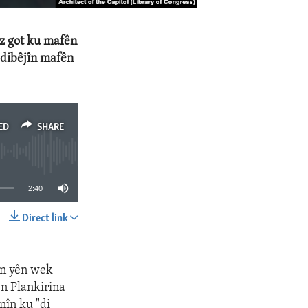
z got ku mafên
o dibêjîn mafên
ED
SHARE
2:40
Direct link
SHARE
n yên wek
ên Plankirina
nîn ku "di