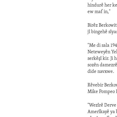
hindurê her ke
ew maf in,"
Birêz Berkowit
jî bingehê sîya
"Me di sala 19
Neteweyên Yek
serkêşî kir. J
sozên damezrê
dide navxwe.
Rêvebir Berko
Mike Pompeo K
"Wezîrê Derve
Amerîkayê ya b