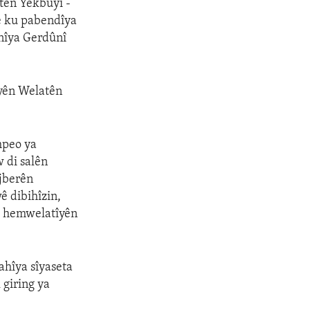
tên Yekbûyî -
e ku pabendîya
nîya Gerdûnî
îyên Welatên
mpeo ya
 di salên
ijberên
ê dibihîzin,
li hemwelatîyên
hîya sîyaseta
 giring ya