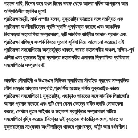
গড়তে পারি, বিশেষ করে যখন চীনের তরফ থেকে আমরা বর্ধিত আগ্রাসন আর
অস্থিতিশীল হুমকির মুখেI
প্রতিরক্ষামন্ত্রী, মার্ক এস্পার
বলেন
, যুক্তরাষ্ট্র ভারতের সঙ্গে সমন্বিত এক
প্রতিরক্ষা অংশীদারিত্বের প্রতি শ্রূতি পুনর্ব্যক্ত করেছে
এবং আঞ্চলিক
নিরাপত্তা সহযোগিতা সম্প্রসারণ
, দুটি সামরিক বাহিনীর আদান-প্রদান এবং
প্রতিরক্ষা বাণিজ্য সম্পর্ক বিষয়ে সুযোগ সুবিধা নিয়ে আলোচনা করেছেI এই
প্রতিরক্ষা সহযোগিতায় অন্তর্ভুক্ত থাকবে, ভারত মহাসাগরীয় অঞ্চল, দক্ষিণ-পূর্ব
এশিয়া এবং বৃহত্তর ইন্দো প্রশান্ত মহাসাগরীয় এলাকায় দ্বিপাক্ষিক প্রতিরক্ষা
সহযোগিতার সম্প্রসারণI
ভারতীয় নৌবাহিনী ও উএসএস নিমিৎজ ক্যারিয়ার স্ট্রাইক গ্রূপের সাম্প্রতিক
যৌথ মহড়ার মাধ্যমে সম্প্রতি,প্রদর্শিত হয়েছে বর্ধিত যুক্তরাষ্ট্র-ভারত
প্রতিরক্ষা সহযোগিতা I যুক্তরাষ্ট্র, এছাড়াও ভারতের সঙ্গে সামরিক লিয়াজো'র
আদান প্রদান করেছে
এবং দুটি দেশ যেসব ক্ষেত্রে
বর্ধিত হুমকি মোকাবেলা
করছে
, সেখানে নুতন সাইবার ও মহাকাশ প্রযুক্তির সম্প্রসারণ ঘটিয়ে
সহযোগিতা বৃদ্ধি করেছে Iবিশ্বের দুই বৃহত্তম গণতান্ত্রিক দেশ, ভারত ও
যুক্তরাষ্ট্রের মধ্যেকার অংশীদারিত্ব থাকবে প্রাণবন্ত, অটুট আর বর্ধনশীল
I