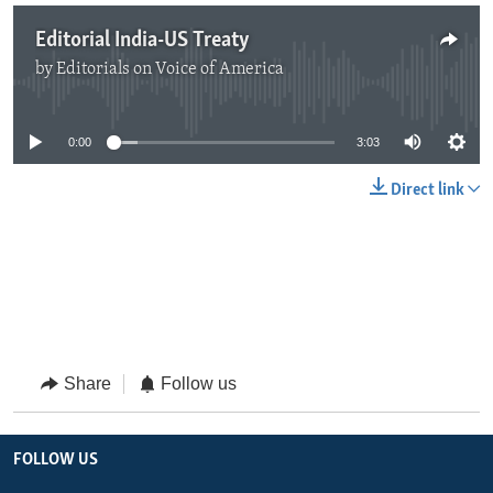
Editorial India-US Treaty
by
Editorials on Voice of America
No media source currently available
0:00
3:03
Direct link
Share
Follow us
FOLLOW US