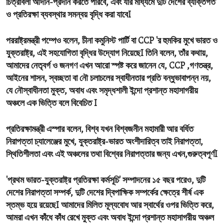
চিত্রাবলী আদান-প্রদান করতে পারবে, এবং যার মাধ্যমে দুটি দেশের ব্যক্তিগত
ও প্রতিরক্ষা ব্যবস্থার সমন্বয় বৃদ্ধি করা যাবেI
পররাষ্ট্রমন্ত্রী পম্পেও বলেন
, চীনা কমুনিস্ট পার্টি বা CCP 'র হুমকির মুখে ভারত ও
যুক্তরাষ্ট্র, এই সহযোগিতা বৃদ্ধির উদ্যোগ নিয়েছেI
তিনি বলেন
, তাঁর কথায়,
আমাদের নেতৃবর্গ ও জনগণ এখন আরো স্পষ্ট করে জানেন যে, CCP ,গণতন্ত্র,
আইনের
শাসন
, স্বচ্ছতা বা নৌ চলাচলের স্বাধীনতার প্রতি বন্ধুভাবাপন্ন নয়,
যে নৌস্বাধীনতা মুক্ত, অবাধ এবং সমৃদ্ধশালী ইন্দো প্রশান্ত মহাসাগরীয়
অঞ্চলে এক ভিত্তি বলে বিবেচিত I
প্রতিরক্ষামন্ত্রী এস্পার বলেন
, বিশ্ব যখন বিশ্বজনীন মহামারী আর বর্ধিত
নিরাপত্তা চ্যালেঞ্জের মুখে, যুক্তরাষ্ট্র-ভারত অংশীদারিত্ব তাই নিরাপত্তা,
স্থিতিশীলতা এবং এই অঞ্চলের তথা বিশ্বের নিরাপত্তার জন্য এখন,গুরুত্বপূর্ণI
'প্রথম ভারত-যুক্তরাষ্ট্র প্রতিরক্ষা কর্মসূচি' সম্পাদনের ১৫ বছর পরেও, দুটি
দেশের নিরাপত্তা সম্পর্ক, দুটি দেশের দ্বিপাক্ষিক সম্পর্কের ক্ষেত্রে শীর্ষ এক
স্তম্ভ হয়ে রয়েছেI আমাদের মিলিত মূল্যবোধ আর স্বার্থের ওপর ভিত্তি করে,
আমরা এখন কাঁধে কাঁধ রেখে মুক্ত এবং অবাধ ইন্দো প্রশান্ত মহাসাগরীয় অঞ্চল