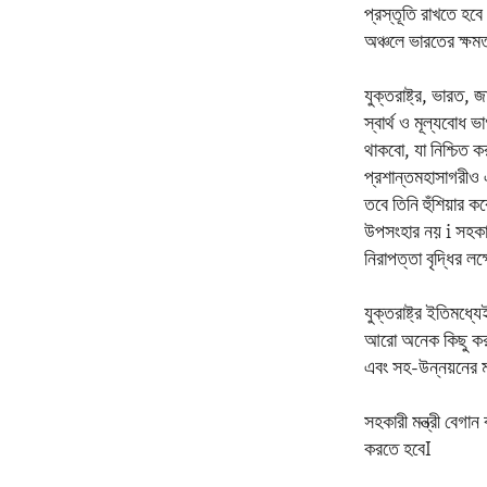
প্রস্তূতি রাখতে হবে 
অঞ্চলে ভারতের ক্ষমত
যুক্তরাষ্ট্র, ভারত, 
স্বার্থ ও মূল্যবোধ ভ
থাকবো, যা নিশ্চিত 
প্রশান্তমহাসাগরীও 
তবে তিনি হুঁশিয়ার ক
উপসংহার নয় i সহকার
নিরাপত্তা বৃদ্ধির 
যুক্তরাষ্ট্র ইতিমধ্
আরো অনেক কিছু করার
এবং সহ-উন্নয়নের মা
সহকারী মন্ত্রী বেগ
করতে হবেI