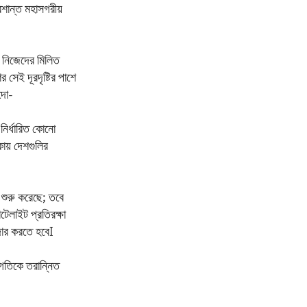
প্রশান্ত মহাসগরীয়
রা নিজেদের মিলিত
 সেই দূরদৃষ্টির পাশে
্দো-
নির্ধারিত কোনো
কায় দেশগুলির
ন শুরু করেছে; তবে
েলাইট প্রতিরক্ষা
দার করতে হবেI
 গতিকে তরান্নিত