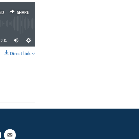
ED
SHARE
3:11
Direct link
SHARE