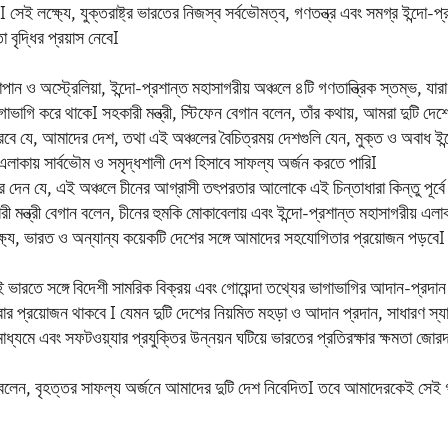
I সেই লক্ষ্যে, যুক্তরাষ্ট্র ভারতের নিজস্ব সর্বভৌমত্ব, গণতন্ত্র এবং সমগ্র ইন্দো-
া বৃদ্ধির প্রয়াস নেবেI
জাপান ও অস্ট্রেলিয়া, ইন্দো-প্রশান্ত মহাসাগরীয় অঞ্চলে ৪টি গণতান্ত্রিক স্তম্ভ, যা
াগাভাগি করে থাকেI সহকারী মন্ত্রী, স্টিফেন বেগান বলেন, তাঁর কথায়, আমরা দুটি দেশের
করবে যে, আমাদের দেশ, তথা এই অঞ্চলের বৈচিত্রময় দেশগুলি যেন, মুক্ত ও অবাধ ইন
এলাকায় সার্বভৌম ও সমৃদ্ধশালী দেশ হিসাবে সাফল্য অর্জন করতে পারিI
রে দেন যে, এই অঞ্চলে চীনের আগ্রাসী তৎপরতার আলোকে এই চিন্তাধারা কিন্তু পূর্বে 
ী মন্ত্রী বেগান বলেন, চীনের হুমকি মোকাবেলায় এবং ইন্দো-প্রশান্ত মহাসাগরীয় এলা
লক্ষ্যে, ভারত ও অন্যান্য কয়েকটি দেশের সঙ্গে আমাদের সহযোগিতার প্রয়োজন পড়বেI
যেই ভারতে সঙ্গে বিদেশী সামরিক বিক্রয় এবং গোয়েন্দা তথ্যের ভাগাভাগির আদান-প্রদা
 প্রয়োজন থাকবে I যেমন দুটি দেশের নিয়মিত মহড়া ও আদান প্রদান, সাধারণ স্যাট
ধ্যমে এবং সফটওয়্যার প্রযুক্তির উন্নয়ন ঘটিয়ে ভারতের প্রতিরক্ষার ক্ষমতা জোর
ান বলেন, বৃহত্তর সাফল্য অর্জনে আমাদের দুটি দেশ নিবেদিতI তবে আমাদেরকেই সেই