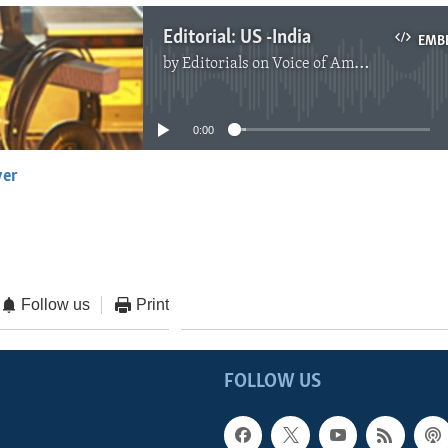
Editorial: US -India
EMB
by
Editorials on Voice of America
No media source currently available
0:00
yer
EMBED
Follow us
Print
FOLLOW US