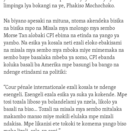
limpinga lya bokangi na ye, Phakiso Mochochoko.
Na biyano apesaki na mituna, ntoma akendeka bisika
na bisika mpo na Misala mya molongo mya sembo
Morse Tan alobaki CPI ebima na etinda na yango ya
yambo. Na esika ya kosala neti ezali eloko ebakisami
na misala mya sembo mya mboka miye mimemaka na
sembo baye basalaka mbeba ya somo, CPI ebanda
koluka basali ba Amerika mpe basungi ba bango na
ndenge etindami na politiki:
“Cour pénale internationale ezali kosala te ndenge
esengeli. Esengeli ezala esika ya suka ya kokende. Mpe
tosi tozala liboso ya bolandelami ya nzela, likolo ya
basali na biso… Tozali na misala mya sembo mitalaka
makambo manso miye mokili elulaka mpe mizali
ndakisa. Mpe likanisi ete tokoki te komema yango biso