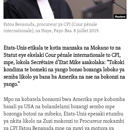
ENVIRONMENT AND HEALTH
IDEALS AND INSTITUTIONS
Fatou Bensouda, procureur ya CPI (Cour pénale
internationale), na Haye, Pays-Bas. 8 juillet 2019.
Etats-Unis etikala te kotia manzaka na Mokano to na
Statut eye ekelaki Cour pénale internationale to CPI,
mpe, lokola Secrétaire d’Etat Mike asakolaka: “Tokoki
kondima te bomeki na yango bonso bozanga loboko ya
semba likolo ya bana ba Amerika na nse na bokonzi na
yango.”
Mpo na kobatela bonsomi bwa Amerika mpe kobomba
basali ya USA na bolandelami bozangi sembo mpe
bozonga botosi na mibeko, Etats-Unis epesaki etumbu
ya nkita likolo na Zuzi mokonzi to Procureur mokambi
ya CPI Fatou Bensouda mpe na moyi ya motuya ya