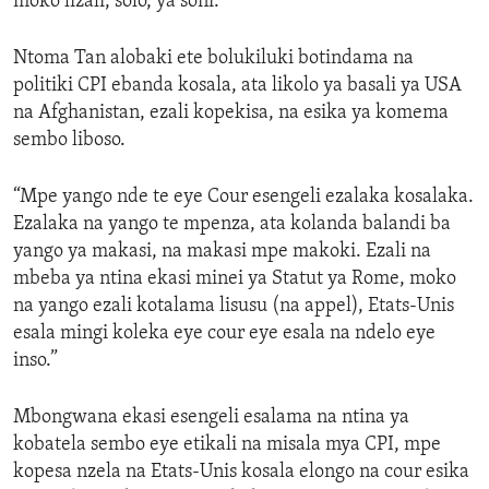
moko lizali, solo, ya soni.”
Ntoma Tan alobaki ete bolukiluki botindama na
politiki CPI ebanda kosala, ata likolo ya basali ya USA
na Afghanistan, ezali kopekisa, na esika ya komema
sembo liboso.
“Mpe yango nde te eye Cour esengeli ezalaka kosalaka.
Ezalaka na yango te mpenza, ata kolanda balandi ba
yango ya makasi, na makasi mpe makoki. Ezali na
mbeba ya ntina ekasi minei ya Statut ya Rome, moko
na yango ezali kotalama lisusu (na appel), Etats-Unis
esala mingi koleka eye cour eye esala na ndelo eye
inso.”
Mbongwana ekasi esengeli esalama na ntina ya
kobatela sembo eye etikali na misala mya CPI, mpe
kopesa nzela na Etats-Unis kosala elongo na cour esika