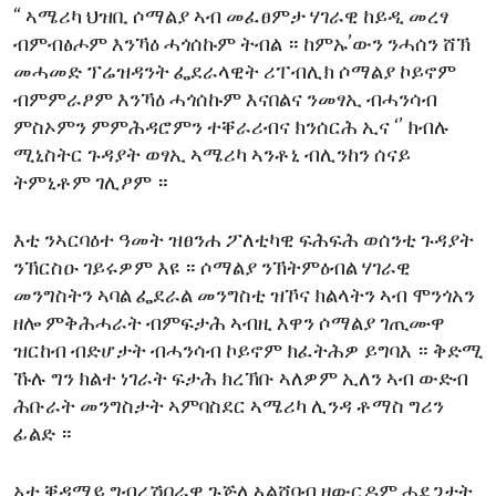
“ ኣሜሪካ ህዝቢ ሶማልያ ኣብ መፈፀምታ ሃገራዊ ከይዲ መረፃ
ENVIRONMENT AND HEALTH
ብምብፅሖም እንኻዕ ሓጎሰኩም ትብል ። ከምኡ’ውን ንሓሰን ሸኽ
IDEALS AND INSTITUTIONS
መሓመድ ፕሬዝዳንት ፌደራላዊት ሪፐብሊክ ሶማልያ ኮይኖም
ብምምራፆም እንኻዕ ሓጎሰኩም እናበልና ንመፃኢ ብሓንሳብ
ምስኦምን ምምሕዳሮምን ተቐራሪብና ክንሰርሕ ኢና ‘’ ክብሉ
ሚኒስትር ጉዳያት ወፃኢ ኣሜሪካ ኣንቶኒ ብሊንከን ሰናይ
ትምኒቶም ገሊፆም ።
እቲ ንኣርባዕተ ዓመት ዝፀንሐ ፖለቲካዊ ፍሕፍሕ ወሰንቲ ጉዳያት
ንኽርስዑ ገይሩዎም እዩ ። ሶማልያ ንኽትምዕብል ሃገራዊ
መንግስትን ኣባል ፌደራል መንግስቲ ዝኾና ክልላትን ኣብ ሞንጎአን
ዘሎ ምቅሕሓራት ብምፍታሕ ኣብዚ እዋን ሶማልያ ገጢሙዋ
ዝርከብ ብድሆታት ብሓንሳብ ኮይኖም ክፈትሕዎ ይግባእ ። ቅድሚ
ኹሉ ግን ክልተ ነገራት ፍታሕ ክረኽቡ ኣለዎም ኢለን ኣብ ውድብ
ሕቡራት መንግስታት ኣምባስደር ኣሜሪካ ሊንዳ ቶማስ ግሪን
ፊልድ ።
አቲ ቐዳማይ ግብረሽበራዊ ጉጅለ ኣልሸባብ ዘውርዶም ሓደጋታት