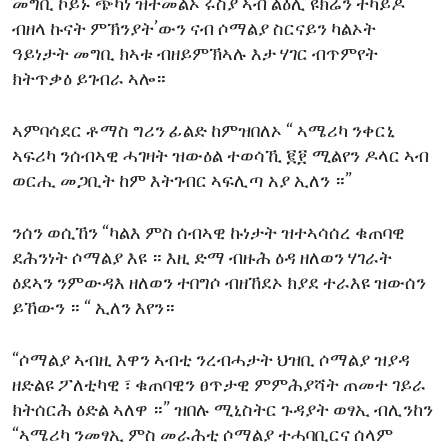
መግቢ ኮይኑ ጭካነ ዝተመልኦ ሩስያ ኣብ ልዕሊ ዩክሬን ተካይዶ
ብዘላ ኩናት ምኽንያት’ውን ናብ ሶማልያ ስርናይን ካልኦት
ዓይነታት መግቢ ክኣቱ ብዘይምኽኣሉ እታ ሃገር ብጥምየት
ክትጥቃዕ ይገብራ ኣሎ።
ኣምባሳደር ቶማስ ግሪን ፊልድ ከምዝበለኦ “ ኣሜሪካ ንቀርኒ
ኣፍሪካ ንሰብኣዊ ሓገዛት ዝውዕል ተወሳኺ ፪፻ ሚልየን ዶላር ኣብ
ወርሒ መጋቢት ከም እትገብር ኣፍሊጣ አያ ኢለን ።”
ንሰን ወሲኸን “ካልእ ምስ ሰብኣዊ ኩነታት ዝተኣሳሰረ ቁጠባዊ
ደሕንነት ሶማልያ እዩ ። እዚ ድማ ብዙሕ ዕዳ ዘለወን ሃገራት
ዕደኣን ንምውዳእ ዘለወን ተበግሶ ብዘኸደኦ ክያደ ተራእዩ ዝውሰን
ይኸውን ። “ ኢለን እየን።
“ሶማልያ ኣብዚ እዋን ኣብቲ ንረብሓታት ህዝቢ ሶማልያ ዝያዳ
ዘድልዩ ፖለቲካዊ ፣ ቁጠባዊን ፀጥታዊ ምምሕያሻት ጠመተ ገይራ
ክትሰርሕ ዕድል ኣለዋ ።” ዝበሉ ሚኒስትር ጉዳያት ወፃኢ ብሊንከን
“ኣሜሪካ ንመፃኢ ምስ መራሕቲ ሶማልያ ተሓባቢርና ሰላም