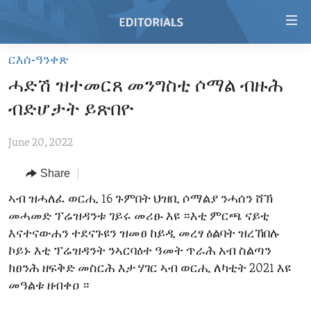
Accessibility
links
Skip
ርእሰ-ዓንቀጽ
to
HOME
ሓድሽ ዝተመርጸ መንግስቲ ሶማል ብዙሕ
main
VIDEO
content
ብድሆታት ይጽበዮ
RADIO
Skip
to
June 20, 2022
REGIONS
main
Share
TOPICS
AFRICA
Navigation
Skip
ARCHIVE
ኣብ ዝሓለፈ ወርሒ 16 ጉምበት ህዝቢ ሶማልያ ንሓሰን ሸኽ
AMERICAS
HUMAN RIGHTS
to
መሓመድ ፕሬዝዳንቱ ገይሩ መሪፁ እዩ ።እቲ ምርጫ ናይቲ
ABOUT US
ASIA
SECURITY AND DEFENSE
Search
እናተናውሐን ተደናጉዩን ዝመፀ ከይዲ መረፃ ዕልባት ዝረኸበሉ
EUROPE
AID AND DEVELOPMENT
ኮይኑ እቲ ፕሬዝዳንት ንኣርባዕተ ዓመት ጥራሕ አብ ስልጣን
FOLLOW US
ክፀንሕ ዘፍቅድ መስርሕ እታ ሃገር ኣብ ወርሒ ለካቲት 2021 እዩ
MIDDLE EAST
DEMOCRACY AND GOVERNANCE
መዓልቱ ዘብቀዐ ።
ECONOMY AND TRADE