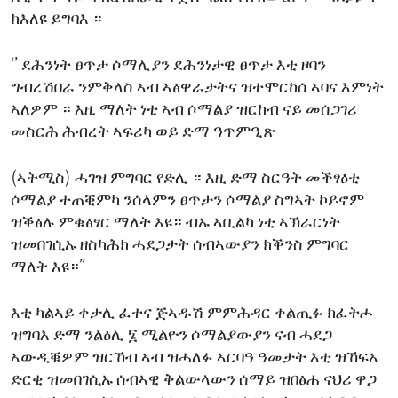
ክእለዩ ይግባእ ።
‘’ ደሕንነት ፀጥታ ሶማሊያን ደሕንነታዊ ፀጥታ እቲ ዞባን
ግብረሽበራ ንምቅላስ ኣብ ኣፅዋራታትና ዝተሞርከሰ ኣባና እምነት
ኣለዎም ። እዚ ማለት ነቲ ኣብ ሶማልያ ዝርከብ ናይ መሰጋገሪ
መስርሕ ሕብረት ኣፍሪካ ወይ ድማ ዓጥምዒጽ
(ኣትሚስ) ሓገዝ ምግባር የድሊ ። እዚ ድማ ስርዓት መቕፃዕቲ
ሶማልያ ተጠቒምካ ንሰላምን ፀጥታን ሶማልያ ስግኣት ኮይኖም
ዝቕፅሉ ምቁፅፃር ማለት እዩ። ብኡ ኣቢልካ ነቲ ኣኽራርነት
ዝመበገሲኡ ዘስካሕክ ሓደጋታት ሰብኣውያን ክቕንስ ምግባር
ማለት እዩ።”
እቲ ካልኣይ ቀታሊ ፈተና ጅኣዱሽ ምምሕዳር ቀልጢፉ ክፈትሖ
ዝግባእ ድማ ንልዕሊ ፮ ሚልዮን ሶማልያውያን ናብ ሓደጋ
ኣውዲቑዎም ዝርኸብ ኣብ ዝሓለፉ ኣርባዓ ዓመታት እቲ ዝኸፍአ
ድርቂ ዝመበገሲኡ ሰብኣዊ ቅልውላውን ሰማይ ዝበፅሐ ናህሪ ዋጋ