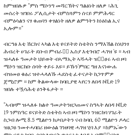
ከምዝበሉዎ "ምስ ሜኮንግ መሻርኽትና ግልፅነት ዘለዎ ፣ሕጊ
መሰረት ዝገበሩ ፖሊሲታት ብምስጓምን ሰናይ ምምሕዳር
ብምዕሳልን ናፃ ቁጠባን ቀፃልነት ዘለዎ ልምዓትን ከነዕስል ኢና
ኢሎም።"
ብርግፅ እቲ ሽርክና ኣካል እቲ ዩናይትድ ስቴትስ ንማእኸል ስነህንፃ
ሕብረት ሀገራት ደቡብ ምብራቅ፟ ኤስያ እቲገብሮ ሓገዝ 'ዩ ። ኣብ
ዝሓለፉ ዓመታት ህይወት ብኣማኢት ኣሻሓት ዝቁ፟ፀሩ ኣብ ዞባ
ሜኮን ዝርከቡ ሰባት ቀይሩ እዩ። ይኹን'ምበር ግዘ እናነውሐ
ብዝመፀ ቁፅሪ ዝተሓላለኹ ሓደስቲ ፈተናታት ከጋጥምዎ
ጀሚሮም ። ከም ቅልውላው ከባቢያዊ ኣየርን ለበዳ ኮቪድ 19
ዝበሉ ተዃሳሕቲ ዕንቅፋታት ።
"ኣብዞም ዝሓለፉ ክልተ ዓመታትንዘጋጠመና ስግኣት ለበዳ ኮቪድ
19 ንምስዓር ዩናይትድ ስቴትስ ኣብ ዞባ ሜኮን ንዝርከባ ሃገራት
ስጋብ ሎሚ 8.5 ሚልዮን ክታበታትን ናብ ከባቢ 60 ሚልዮን ዶላር
ዝፅጋዕ ንመተሓባበሪ ዘውዕል ገንዘባዊ ሓገዝ ሂባ እያ ።ከምኡ'ውን