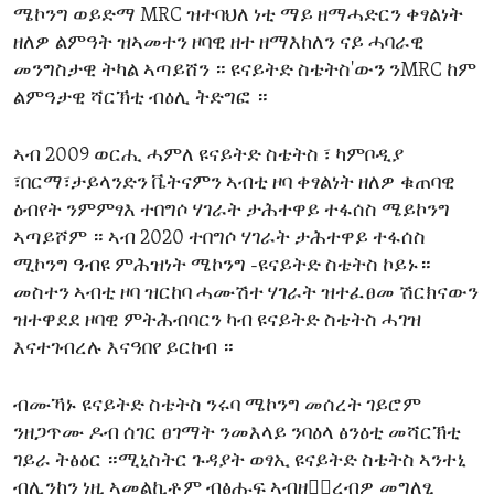
ሜኮንግ ወይድማ MRC ዝተባህለ ነቲ ማይ ዘማሓድርን ቀፃልነት
ENVIRONMENT AND HEALTH
ዘለዎ ልምዓት ዝኣመተን ዞባዊ ዘተ ዘማእከለን ናይ ሓባራዊ
IDEALS AND INSTITUTIONS
መንግስታዊ ትካል ኣጣይሸን ። ዩናይትድ ስቴትስ'ውን ንMRC ከም
ልምዓታዊ ሻርኽቲ ብዕሊ ትድግፎ ።
ኣብ 2009 ወርሒ ሓምለ ዩናይትድ ስቴትስ ፣ ካምቦዲያ
፣በርማ፣ታይላንድን ቬትናምን ኣብቲ ዞባ ቀፃልነት ዘለዎ ቁጠባዊ
ዕብየት ንምምፃእ ተበግሶ ሃገራት ታሕተዋይ ተፋሰስ ሜይኮንግ
ኣጣይሾም ። ኣብ 2020 ተበግሶ ሃገራት ታሕተዋይ ተፋሰስ
ሚኮንግ ዓብዩ ምሕዝነት ሜኮንግ -ዩናይትድ ስቴትስ ኮይኑ።
መስተን ኣብቲ ዞባ ዝርከባ ሓሙሽተ ሃገራት ዝተፈፀመ ሽርክናውን
ዝተዋደደ ዞባዊ ምትሕብባርን ካብ ዩናይትድ ስቴትስ ሓገዝ
እናተገብረሉ እናዓበየ ይርከብ ።
ብሙኻኑ ዩናይትድ ስቴትስ ንሩባ ሜኮንግ መሰረት ገይሮም
ንዘጋጥሙ ዶብ ሰገር ፀገማት ንመእላይ ንባዕላ ፅንዕቲ መሻርኽቲ
ገይራ ትፅዕር ።ሚኒስትር ጉዳያት ወፃኢ ዩናይትድ ስቴትስ ኣንተኒ
ብሊንከን ነዚ ኣመልኪቶም ብፅሑፍ ኣብዘቅ፟ረብዎ መግለፂ