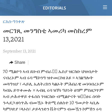
Accessibility
links
Skip
ርእሰ-ዓንቀጽ
to
HOME
መርገጺ መንግስቲ ኣመሪካ መስከረም
main
VIDEO
content
13,2021
RADIO
Skip
to
September 13, 2021
REGIONS
main
Share
TOPICS
AFRICA
Navigation
Skip
ARCHIVE
70 ሚልዮን ኣብ ደቡብ ምብራቅ፟ ኤስያ ዝርከቡ ህዝብታት
AMERICAS
HUMAN RIGHTS
to
ናብረኦም ኣብ ሩባ ሜኮንግ ዝተመርኮዘ እዩ ። ኣገልግሎት
ABOUT US
ASIA
SECURITY AND DEFENSE
Search
መጓዓዝያ ፣ ሓይሊ ኤለትሪክን ካልኦት ምሕበራዊ መነባብረኦም
EUROPE
AID AND DEVELOPMENT
ካብኡ ይጥቀሙሉ ። ኣብዚ ሩባ ዝኾነ ዓይነት ፀገም ምስዘጋጥም
FOLLOW US
ኣብ ታሕተዋይ ተፋሰስ ንዝርከቡ ብሚልዮናት ዝቁ፟ፀሩ ሰባት
MIDDLE EAST
DEMOCRACY AND GOVERNANCE
ንሓደጋ ዘሳጥሕ ብሙዃኑ ቅድሚ ሰለስተ 10 ዓመታት ኣቢሉ
ECONOMY AND TRADE
ካምቦድያ ፣ላኦስ፣ ታይላንድን ቬትናምን ብሙዃን ኮምሽን ሩባ