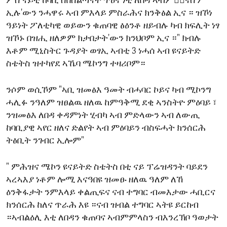
ምስ ናይቲ ከባቢ ሰበስልጣናት ጥዕና ነቲ ለበዳ ኣብምቅ፟ናስን
ኢሉ'ውን ንሓዋሩ ኣብ ምእላይ ምስራሕና ክንቅፅል ኢና ። ዝኾነ
ዓይነት ፖለቲካዊ ወይውን ቁጠባዊ ፅዕንቶ ዘይብሉ ካብ ክፍሊት ነፃ
ዝኾኑ በዝሒ ዘለዎም ክታበታት'ውን ክንህቦም ኢና ።" ክብሉ
እቶም ሚኒስትር ጉዳያት ወፃኢ ኣብቲ 3 ነሓሰ ኣብ ዩናይትድ
ስቴትስ ዝተካየደ ኣኼባ ሜኮንግ ተዛሪቦም።
ንሶም ወሲኾም "ኣቢ ዝመፅእ ዓመት ብሓባር ኮይና ካብ ሚኮንግ
ሓሊፉ ንዓለም ዝፀልዉ ዘለዉ ከምዓቅሚ ደቂ ኣንስትዮ ምዕባይ ፣
ንዝመፅእ ለበዳ ቀዳምነት ሂብካ ኣብ ምድላውን ኣብ ለውጢ
ከባቢያዊ ኣየር ዘለና ድልየት ኣብ ምዕባይን ብስፍሓት ክንሰርሕ
ትፅቢት ንገብር ኢሎም"
" ምሕዝና ሜኮን ዩናይትድ ስቴትስ በቲ ናይ ፕሬዝዳንት ባይደን
ኣረኣእያ ነቶም ሎሚ እናዓበዩ ዝመፁ ዘለዉ ዓለም ለኸ
ዕንቅፋታት ንምእላይ ቀልጢፍና ናብ ተግባር ብመእታው ሓቢርና
ክንሰርሕ ከለና ጥራሕ እዩ ።ናብ ዝብል ተግባር ኣትዩ ይርከብ
።ኣብልዕሊ እቲ ለበዳን ቁጠባና ኣብምምላስን ብእንረኽቦ ዓወታት