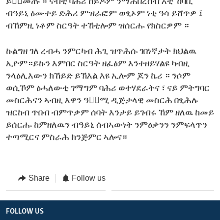
ይቅ፟መጡ ። ናብቲ ባሕሪ ከይዶም ንማሕበረሰብ እቲ ኸባቢ
ብዓይኒ ዕሙተይ ድሕሪ ምዝራፎም ወፂኦም ነቲ ዓሳ ይሸጥዎ ፤
ብኸምዚ ነቶም ስርዓት ተኸቲሎም ዝሰርሑ የክስርዎም ።
ኩልግዘ ገለ ረብሓ ንምርካብ ሕጊ ዝጥሕሱ ገበነኛታት ክህልዉ
ኢዮም።ይኩን እምበር ስርዓት ዘፈፅም እንተዘይሃልዩ ካብዚ
ንላዕሊእውን ክኸይድ ይኽእል እዩ ኢሎም ጆን ኬሪ ። ንሶም
ወሲኾም ዕሓለውቲ ገማግም ባሕሪ ወተሃደራትና ፣ ናይ ምትግባር
መስርሕናን ኣብዚ እዋን ዓቅ፟ሚ ዲጅታላዊ መስርሕ በፂሕሉ
ዝርከብ ጥበብ ብምጥቃም ሰባት እንታይ ይገብሩ ኸም ዘለዉ ከመይ
ይሰርሑ ከምዘለዉን ብዓይኒ ሰብኣውነት ንምዕቃንን ንምፍላጥን
ተጣሚርና ምስራሕ ክንጅምር ኣሎና።
Share
Follow us
FOLLOW US