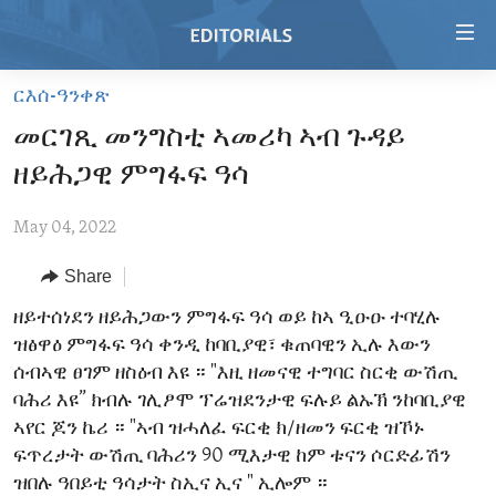
Accessibility
links
Skip
ርእሰ-ዓንቀጽ
to
HOME
መርገጺ መንግስቲ ኣመሪካ ኣብ ጉዳይ
main
VIDEO
content
ዘይሕጋዊ ምግፋፍ ዓሳ
RADIO
Skip
to
May 04, 2022
REGIONS
main
Share
TOPICS
AFRICA
Navigation
Skip
ARCHIVE
ዘይተሰነደን ዘይሕጋውን ምግፋፍ ዓሳ ወይ ከኣ ዒዑዑ ተባሂሉ
AMERICAS
HUMAN RIGHTS
to
ዝፅዋዕ ምግፋፍ ዓሳ ቀንዲ ከባቢያዊ፣ ቁጠባዊን ኢሉ እውን
ABOUT US
ASIA
SECURITY AND DEFENSE
Search
ሰብኣዊ ፀገም ዘስዕብ እዩ ። "እዚ ዘመናዊ ተግባር ስርቂ ውሽጢ
EUROPE
AID AND DEVELOPMENT
ባሕሪ እዩ” ክብሉ ገሊፆሞ ፕሬዝደንታዊ ፍሉይ ልኡኽ ንከባቢያዊ
FOLLOW US
ኣየር ጆን ኬሪ ። "ኣብ ዝሓለፈ ፍርቂ ክ/ዘመን ፍርቂ ዝኾኑ
MIDDLE EAST
DEMOCRACY AND GOVERNANCE
ፍጥረታት ውሽጢ ባሕሪን 90 ሚእታዊ ከም ቱናን ሶርድፊሽን
ECONOMY AND TRADE
ዝበሉ ዓበይቲ ዓሳታት ስኢና ኢና " ኢሎም ።