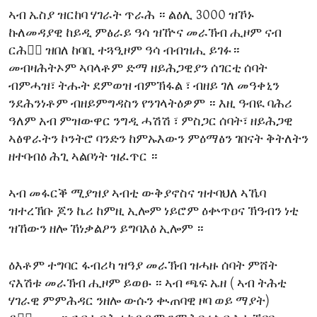
ኣብ ኤስያ ዝርከባ ሃገራት ጥራሕ ። ልዕሊ 3000 ዝኾኑ
ኩለመዳያዊ ከይዲ ምፅራይ ዓሳ ዝዅና መራኽብ ሒዞም ናብ
ርሕቅ፟ ዝበለ ከባቢ ተጓዒዞም ዓሳ ብብዝሒ ይገፉ።
መብዛሕትኦም ኣባላቶም ድማ ዘይሕጋዊያን ሰገርቲ ሰባት
ብምሓዝ፣ ትሑት ደምወዝ ብምኽፋል ፣ ብዘይ ገለ መዓቀኒን
ንደሕንነቶም ብዘይምግዳስን የንገላትዕዎም ። እዚ ዓብዪ ባሕሪ
ዓለም አብ ምዝውዋር ንግዲ ሓሽሽ ፣ ምስጋር ሰባት፣ ዘይሕጋዊ
ኣፅዋራትን ኮንትሮ ባንድን ከምኡእውን ምዕማፅን ገበናት ቅትለትን
ዘተባብዕ ሕጊ ኣልቦነት ዝፈጥር ።
ኣብ መፋርቕ ሚያዝያ ኣብቲ ውቅያኖስና ዝተባህለ ኣኼባ
ዝተረኽቡ ጆን ኬሪ ከምዚ ኢሎም ነይሮም ዕቍጥዐና ኽዓብን ነቲ
ዝኸውን ዘሎ ኸነቃልዖን ይግባእዕ ኢሎም ።
ዕእቶም ተግባር ፋብሪካ ዝዓያ መራኽብ ዝሓዙ ሰባት ምሸት
ናእሽቱ መራኽብ ሒዞም ይወፁ ። ኣብ ጫፍ ኤዘ ( ኣብ ትሕቲ
ሃገራዊ ምምሕዳር ንዘሎ ውሱን ቊጠባዊ ዞባ ወይ ማያት)