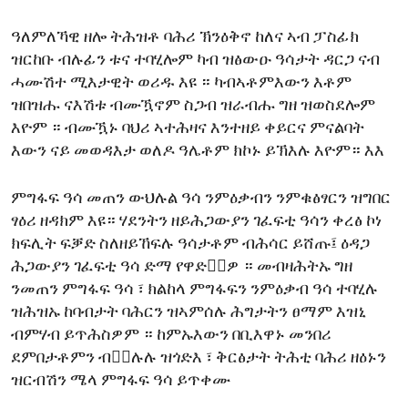
ENVIRONMENT AND HEALTH
ዓለምለኻዊ ዘሎ ትሕዝቶ ባሕሪ ኽንዕቅኖ ከለና ኣብ ፓስፊክ
IDEALS AND INSTITUTIONS
ዝርከቡ ብሉፊን ቱና ተባሂሎም ካብ ዝፅውዑ ዓሳታት ዳርጋ ናብ
ሓሙሽተ ሚእታዊት ወሪዱ እዩ ። ካብኣቶምእውን እቶም
ዝበዝሑ ናእሽቱ ብሙዃኖም ስጋብ ዝራብሑ ግዘ ዝወስደሎም
እዮም ። ብሙዃኑ ባህሪ ኣተሕዛና እንተዘይ ቀይርና ምናልባት
እውን ናይ መወዳእታ ወለዶ ዓሌቶም ክኮኑ ይኽእሉ እዮም። እእ
ምግፋፍ ዓሳ መጠን ውህሉል ዓሳ ንምዕቃብን ንምቁፅፃርን ዝግበር
ፃዕሪ ዘዳክም እዩ። ሃደንትን ዘይሕጋውያን ገፈፍቲ ዓሳን ቀረፅ ኮነ
ክፍሊት ፍቓድ ስለዘይኸፍሉ ዓሳታቶም ብሕሳር ይሸጡ፤ ዕዳጋ
ሕጋውያን ገፈፍቲ ዓሳ ድማ የዋድቅ፟ዎ ። መብዛሕትኡ ግዘ
ንመጠን ምግፋፍ ዓሳ ፣ ክልከላ ምግፋፍን ንምዕቃብ ዓሳ ተባሂሉ
ዝሕዝኡ ከባብታት ባሕርን ዝኣምሰሉ ሕግታትን ፀማም እዝኒ
ብምሃብ ይጥሕስዎም ። ከምኡእውን በቢእዋኑ መንበሪ
ደምበታቶምን ብቀ፟ሉሉ ዝጎድእ ፣ ቅርፅታት ትሕቲ ባሕሪ ዘዕኑን
ዝርብሽን ሜላ ምግፋፍ ዓሳ ይጥቀሙ