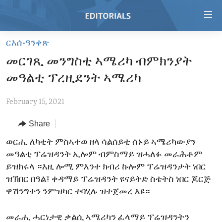
Accessibility
links
Skip
ርእሰ-ዓንቀጽ
to
HOME
መርገጺ መንግስቲ ኣሜሪካ ብምክንያት
main
VIDEO
content
መዓልቲ ፕረዚደንት ኣሜሪካ
RADIO
Skip
to
February 15, 2021
REGIONS
main
Share
TOPICS
AFRICA
Navigation
Skip
ARCHIVE
ወርሒ ለካቲት ምስኣተወ ዘላ ሳልሰይቲ ሰኑይ ኣሜሪካውያን
AMERICAS
HUMAN RIGHTS
to
መዓልቲ ፕሬዝዳንት ኢሎም ብምስማይ ዝሓለፉ መራሕቶም
ABOUT US
ASIA
SECURITY AND DEFENSE
Search
ይዝክሩላ ።እዚ ሎሚ ምእንተ ክብሪ ኩሎም ፕሬዝዳንታት ነበር
EUROPE
AID AND DEVELOPMENT
ዝኽበር በዓል፤ ቀዳማይ ፕሬዝዳንት ዩናይትድ ስቴትስ ነበር ጆርጅ
FOLLOW US
ዋሽንግተን ንምዝካር ተባሂሉ ዝተጀመረ እዩ።
MIDDLE EAST
DEMOCRACY AND GOVERNANCE
ECONOMY AND TRADE
መራሒ ሓርነታዊ ቃልሲ ኣሜሪካን ፈላማይ ፕሬዝዳንትን