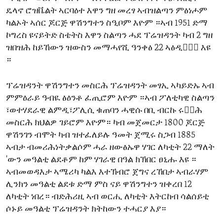
ዴላኖ ሮዝቬልት ኣርባዕተ እዋን ግዘ መረፃ ኣብዝልጣን ምፅነሖም
ካልኦት ኣሰር ጆርጅ ዋሽንግተን ስዒቦም እዮም ።ኣብ 1951 ድማ
ኮግረስ ዩናይትድ ስቴትስ እዋን ስልጣን ሓደ ፕሬዝዳንት ካብ 2 ግዘ
ዝበዝሕ ከይኸውን ዝውስን መማሓየሺ ዓንቀፅ 22 ኣፅዲቁ፟፟ እዩ
።
ፕሬዝዳንት ዋሽንግተን መስርሕ ፕሬዝዳንት መፃኢ ኣካይድኡ ኣብ
ምምዕራይ ዓብዪ ፅዕንቶ ፈጢሮም እዮም ።ኣብ ፖለቲካዊ ስልጣን
፣ወተሃደራዊ ልምዲ፣ፖሊሲ ቁጠባን ሓዊሱ በቢ ብርኩ ሩቁ፟ሕ
መስርሕ ክህልዎ ገይሮም እዮም። ካብ መጀመርታ 1800 ጆርጅ
ዋሽንገን ብሞት ካብ ዝተፈለይሉ ዓመት ጀሚሩ ስጋብ 1885
ኣብታ ብመሪሕነትቃልሶም ሓራ ዘውፅኡዋ ሃገር ለካቲት 22 ማለት
'ውን መዓልቲ ልደቶም ከም ሃገራዊ በዓል ክኽበር ፀኒሑ እዩ ።
ኣብመወዳእታ ኣሜሪካ ካልእ እተኽብሮ ጀግና ረኸበታ ኣብራሃም
ሊንክን መዓልቲ ልደቱ ድማ ምስ ናይ ዋሽንግተን ዝቀረበ 12
ለካቲት ነበረ። ብድሕሪዚ ኣብ ወርሒ ለካቲት እትርከብ ሳልሰይቲ
ሶኑይ መዓልቲ ፕሬዝዳንት ክትከውን ተሓርያ እያ።