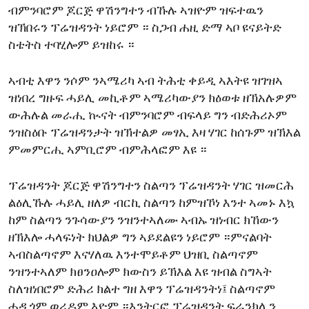
ብምንባሮም ጆርጅ ዋሽንግተን ብኹሉ ኣዝዮም ዝፍተዉን
ENVIRONMENT AND HEALTH
ዝኽበሩን ፕሬዝዳንት ነይሮም ። ስጋብ ሐዚ ድማ ኣቦ ዩናይትድ
IDEALS AND INSTITUTIONS
ስቴትስ ተባሂሎም ይዝከሩ ።
ኣብቲ እዋን ንሶም ንኣሜሪካ ኣብ ትሕቲ ቀይዲ ኣእትዩ ዝገዝኣ
ዝነበረ ግዙፍ ሓይሊ መኪቶም ኣሜሪካውያን ክዕወቱ ዘኽአሉዎም
ውሕሉል መራሒ ኲናት ብምንባሮም ብፍላይ ግን ብድሕሪኦም
ንዝስዕቡ ፕሬዝዳንታት ዝኽተልዎ መፃኢ እዛ ሃገር ከሰጉም ዝኽእል
ምመምርሒ ኣምቢሮም ብምሕላፎም እዩ ።
ፕሬዝዳንት ጆርጅ ዋሽንግተን ስልጣን ፕሬዝዳንት ሃገር ዝመርሕ
ልዕሊኹሉ ሓይሊ ዘለዎ ብርኪ ስልጣን ከምዝኾነ እንተ ኣመኑ እኳ
ከም ስልጣን ንጉሳውያን ንዝንተኣለሙ ኣብኡ ዝነብር ክኸውን
ዘኽእሎ ሓላፍነት ክህልዎ ግን ኣይደልዩን ነይሮም ።ምናልባት
ኣብስልጣኖም እናሃለዉ እንተሞይቶም ህዝቢ ስልጣኖም
ንዝንተኣለም ክፀንዐሎም ክውስን ይኽእል እዩ ዝብል ስግኣት
ስለዝነበሮም ድሕሪ ክልተ ግዘ እዋን ፕሬዝዳንትነ፤ ስልጣኖም
ሓዲጎም ወሪዶም እዮም ።እንትርፎ ፕሬዝዳንት ፍራንክሊን