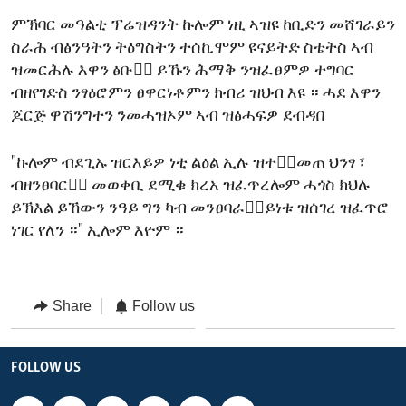
ምኽባር መዓልቲ ፕሬዝዳንት ኩሎም ነዚ ኣዝዩ ከቢድን መሸገራይን
ስራሕ ብፅንዓትን ትዕግስትን ተሰኪሞም ዩናይትድ ስቴትስ ኣብ
ዝመርሕሉ እዋን ፅቡቅ፟ ይኹን ሕማቅ ንዝፈፀምዎ ተግባር
ብዘየገድስ ንፃዕሮምን ፀዋርነቶምን ክብሪ ዝህብ እዩ ። ሓደ እዋን
ጆርጅ ዋሽንግተን ንመሓዝኦም ኣብ ዝፅሓፍዎ ደብዳበ
"ኩሎም ብደጊኡ ዝርእይዎ ነቲ ልዕል ኢሉ ዝተቀ፟መጠ ህንፃ ፣
ብዘንፀባርቅ፟ መወቀቢ ደሚቁ ክረአ ዝፈጥረሎም ሓጎስ ክህሉ
ይኽእል ይኸውን ንዓይ ግን ካብ መንፀባራቃ፟ይነቱ ዝሰገረ ዝፈጥሮ
ነገር የለን ።" ኢሎም እዮም ።
Share
Follow us
FOLLOW US