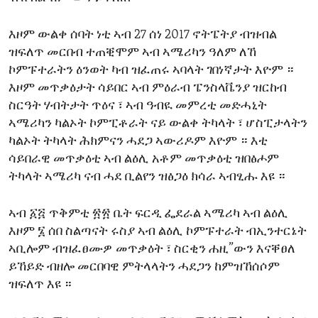
እዞም ውልቀ ሰባት ነቲ ኣብ 27 ሰነ 2017 ኖትፔትያ ብዝብል
ዝፍለጥ መርበብ ተጠቒሞም ኣብ ኣሜሪካን ዓለም ለኸ
ኮምፑተራትን ዕንወት ካብ ዝፈጠሩ ኣባላት ገበነኛታት እዮም ።
እዞም መጥቃዕታት ሳይበር ኣብ ምዕራብ ፔንስላቬንያ ዝርከብ
ስርዓት ሃብትታት ጥዕና ፣ ኣብ ዓብዪ መምረቲ መድሓኒት
ኣሜሪካን ካልኦት ኮምፒቶራት ናይ ውልቀ ትካላት ፣ ሆስፒታላትን
ካልኦት ትካላት ሕክምናን ሓደጋ ኣውሪዶም እዮም ። እቲ
ሳይበራዊ መጥቃዕቲ ኣብ ልዕሊ አቶም መጥቃዕቲ ዝበፅሖም
ትካላት ኣሜሪካ ናብ ሓደ ቢልየን ዝፅጋዕ ክሳራ ኣብፂሑ እዩ ።
ኣብ ፩፭ ጥቅምቲ ፳፳ ቤት ፍርዲ ፌደራል ኣሜሪካ ኣብ ልዕሊ
እዞም ፮ ሰበ ስልጣናት ሩስያ ኣብ ልዕሊ ኮምፑተራት ብኢንተርኔት
ኣቢሎም ብዝፈፀሙዎ መጥቃዕት ፣ ስርቂን ሐዚ”ውን እናቐፀለ
ይኸይድ ብዘሎ መርበባዊ ምትላላትን ሓደጋን ከምዝኸሰሶም
ዝፍለጥ እዩ ።