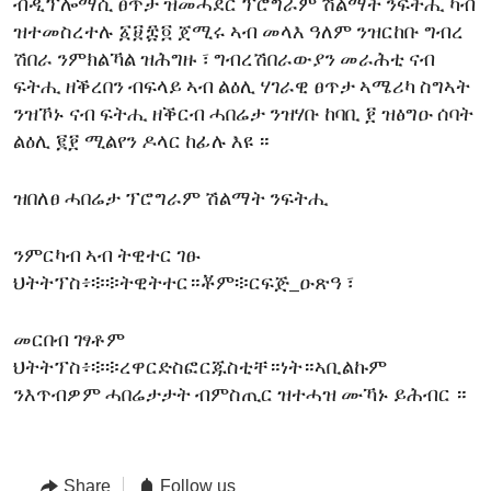
ብዲፕሎማሲ ፀጥታ ዝመሓደር ፕሮግራም ሽልማት ንፍትሒ ካብ
ዝተመስረተሉ ፩፱፰፬ ጀሚሩ ኣብ መላእ ዓለም ንዝርከቡ ግብረ
ሽበራ ንምክልኻል ዝሕግዙ ፣ ግብረሽበራውያን መራሕቲ ናብ
ፍትሒ ዘቕረበን ብፍላይ ኣብ ልዕሊ ሃገራዊ ፀጥታ ኣሜሪካ ስግኣት
ንዝኾኑ ናብ ፍትሒ ዘቕርብ ሓበሬታ ንዝሃቡ ከባቢ ፻ ዝፅግዑ ሰባት
ልዕሊ ፪፻ ሚልየን ዶላር ከፊሉ እዩ ።
ዝበለፀ ሓበሬታ ፕሮግራም ሽልማት ንፍትሒ
ንምርካብ ኣብ ትዊተር ገፁ
ህትትፕስ፥፨፨ትዊትተር።ቾም፨ርፍጅ_ዑጽዓ ፣
መርበብ ገፃቶም
ህትትፕስ፥፨፨ረዋርድስፎርጁስቲቸ።ነት።ኣቢልኩም
ንእጥብዎም ሓበሬታታት ብምስጢር ዝተሓዝ ሙኻኑ ይሕብር ።
Share
Follow us