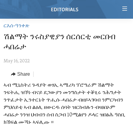
Accessibility
links
Skip
ርእሰ-ዓንቀጽ
to
HOME
ሽልማት ንሩስያዊያን ሰርሰርቲ መርበብ
main
VIDEO
content
ሓበሬታ
RADIO
Skip
to
May 16, 2022
REGIONS
main
Share
TOPICS
AFRICA
Navigation
Skip
ARCHIVE
ኣብ ሚኒስትሪ ጉዳያት ወፃኢ ኣሜሪካ ፕሮግራም ሽልማት
AMERICAS
HUMAN RIGHTS
to
ንፍትሒ ዝኾነ ብናይ ደጋውያን መንግስታት ተቖፂሩ ንሕግታት
ABOUT US
ASIA
SECURITY AND DEFENSE
Search
ንጥፈታት ኢንተርኔት ጥሒሱ ሓበሬታ ብዘይኣገባብ ንምርካብን
EUROPE
AID AND DEVELOPMENT
ምህሰይቲ ኣብ ልዕሊ ዘውርዱ ሰባት ዝርከብሉን ብዛዕበኦም
FOLLOW US
ሓበሬታ ንንዝ ህብብን ሰብ ስጋብ 10ሚልየን ዶላር ዝበፅሕ ዓስቢ
MIDDLE EAST
DEMOCRACY AND GOVERNANCE
ክኸፍል ሙኻኑ ኣፍሊጡ ።
ECONOMY AND TRADE