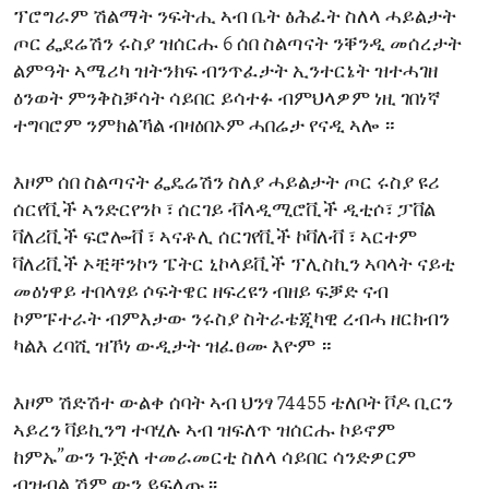
ፕሮግራም ሽልማት ንፍትሒ ኣብ ቤት ፅሕፈት ስለላ ሓይልታት
ENVIRONMENT AND HEALTH
ጦር ፌደሬሽን ሩስያ ዝሰርሑ 6 ሰበ ስልጣናት ንቐንዲ መሰረታት
IDEALS AND INSTITUTIONS
ልምዓት ኣሜሪካ ዝትንክፍ ብንጥፈታት ኢንተርኔት ዝተሓገዘ
ዕንወት ምንቅስቓሳት ሳይበር ይሳተፉ ብምህላዎም ነዚ ገበነኛ
ተግባሮም ንምክልኻል ብዛዕበኦም ሓበሬታ የናዲ ኣሎ ።
እዞም ሰበ ስልጣናት ፌዴሬሽን ስለያ ሓይልታት ጦር ሩስያ ዩሪ
ሰርየቪች ኣንድርየንኮ ፣ ሰርገይ ቭላዲሚሮቪች ዲቲሶ፣ ፓቨል
ቫለሪቪች ፍሮሎቭ ፣ ኣናቶሊ ሰርገየቪች ኮቫለቭ ፣ ኣርተም
ቫለሪቪች ኦቺቸንኮን ፔትር ኒኮላይቪች ፕሊስኪን ኣባላት ናይቲ
መዕነዋይ ተበላፃይ ሶፍትዌር ዘፍረዩን ብዘይ ፍቓድ ናብ
ኮምፑተራት ብምእታው ንሩስያ ስትራቴጂካዊ ረብሓ ዘርክብን
ካልእ ረባሺ ዝኾነ ውዲታት ዝፈፀሙ እዮም ።
እዞም ሽድሽተ ውልቀ ሰባት ኣብ ህንፃ 74455 ቴለቦት ቮዶ ቢርን
ኣይረን ቫይኪንግ ተባሂሉ ኣብ ዝፍለጥ ዝሰርሑ ኮይኖም
ከምኡ”ውን ጉጅለ ተመራመርቲ ስለላ ሳይበር ሳንድዎርም
ብዝብል ሽም ውን ይፍለጡ ፡፡