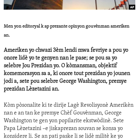
ENVIRONMENT AND HEALTH
IDEALS AND INSTITUTIONS
Men yon editoryal k ap prezante opinyon gouvènman ameriken
an.
​Ameriken yo chwazi 3èm lendi mwa fevriye a pou yo
onore lidè yo te genyen nan le pase; se pou sa yo
selebre Jou Prezidan yo. O kòmansman, objektif
komemorasyon sa a, ki onore tout prezidan yo jounen
jodi a, sete pou selebre George Washington, premye
prezidan Lèzetazini an.
Kòm pòsonalite ki te dirije Lagè Revolisyonè Amerikèn
nan e an tan ke premye Chèf Gouvènman, George
Washington te gen yon popilarite ekstwòdinè. Sete
Papa Lèzetazini –e jiskaprezan souvan se konsa yo
konsidere li. Se an pati paske li se lidè militè ke yo