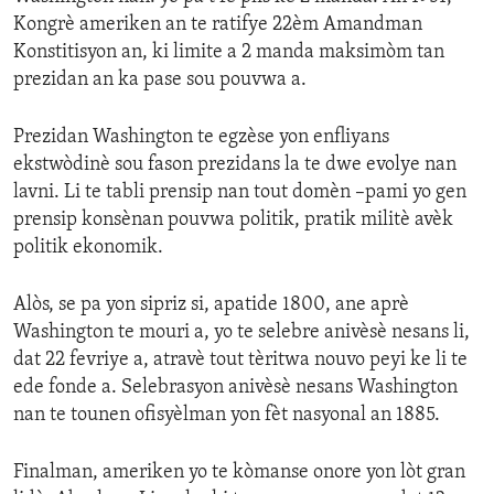
Kongrè ameriken an te ratifye 22èm Amandman
Konstitisyon an, ki limite a 2 manda maksimòm tan
prezidan an ka pase sou pouvwa a.
Prezidan Washington te egzèse yon enfliyans
ekstwòdinè sou fason prezidans la te dwe evolye nan
lavni. Li te tabli prensip nan tout domèn –pami yo gen
prensip konsènan pouvwa politik, pratik militè avèk
politik ekonomik.
Alòs, se pa yon sipriz si, apatide 1800, ane aprè
Washington te mouri a, yo te selebre anivèsè nesans li,
dat 22 fevriye a, atravè tout tèritwa nouvo peyi ke li te
ede fonde a. Selebrasyon anivèsè nesans Washington
nan te tounen ofisyèlman yon fèt nasyonal an 1885.
Finalman, ameriken yo te kòmanse onore yon lòt gran