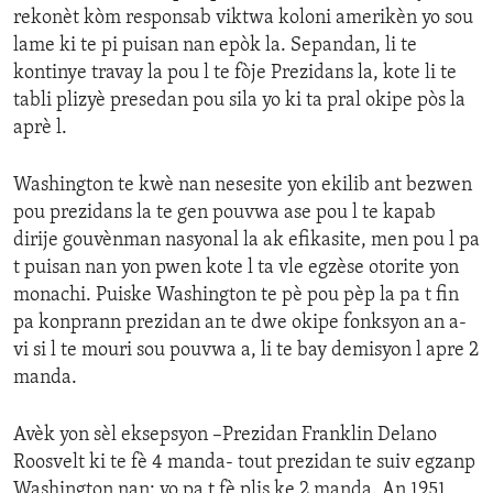
rekonèt kòm responsab viktwa koloni amerikèn yo sou
lame ki te pi puisan nan epòk la. Sepandan, li te
kontinye travay la pou l te fòje Prezidans la, kote li te
tabli plizyè presedan pou sila yo ki ta pral okipe pòs la
aprè l.
Washington te kwè nan nesesite yon ekilib ant bezwen
pou prezidans la te gen pouvwa ase pou l te kapab
dirije gouvènman nasyonal la ak efikasite, men pou l pa
t puisan nan yon pwen kote l ta vle egzèse otorite yon
monachi. Puiske Washington te pè pou pèp la pa t fin
pa konprann prezidan an te dwe okipe fonksyon an a-
vi si l te mouri sou pouvwa a, li te bay demisyon l apre 2
manda.
Avèk yon sèl eksepsyon –Prezidan Franklin Delano
Roosvelt ki te fè 4 manda- tout prezidan te suiv egzanp
Washington nan: yo pa t fè plis ke 2 manda. An 1951,