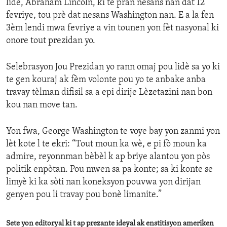
lidè, Abraham Lincoln, ki te pran nesans nan dat 12
fevriye, tou prè dat nesans Washington nan. E a la fen
3èm lendi mwa fevriye a vin tounen yon fèt nasyonal ki
onore tout prezidan yo.
Selebrasyon Jou Prezidan yo rann omaj pou lidè sa yo ki
te gen kouraj ak fèm volonte pou yo te anbake anba
travay tèlman difisil sa a epi dirije Lèzetazini nan bon
kou nan move tan.
Yon fwa, George Washington te voye bay yon zanmi yon
lèt kote l te ekri: “Tout moun ka wè, e pi fò moun ka
admire, reyonnman bèbèl k ap briye alantou yon pòs
politik enpòtan. Pou mwen sa pa konte; sa ki konte se
limyè ki ka sòti nan koneksyon pouvwa yon dirijan
genyen pou li travay pou bonè limanite.”
Sete yon editoryal ki t ap prezante ideyal ak enstitisyon ameriken