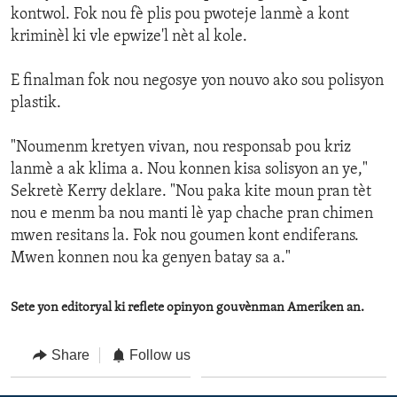
kontwol. Fok nou fè plis pou pwoteje lanmè a kont
kriminèl ki vle epwize'l nèt al kole.
E finalman fok nou negosye yon nouvo ako sou polisyon
plastik.
"Noumenm kretyen vivan, nou responsab pou kriz
lanmè a ak klima a. Nou konnen kisa solisyon an ye,"
Sekretè Kerry deklare. "Nou paka kite moun pran tèt
nou e menm ba nou manti lè yap chache pran chimen
mwen resitans la. Fok nou goumen kont endiferans.
Mwen konnen nou ka genyen batay sa a."
Sete yon editoryal ki reflete opinyon gouvènman Ameriken an.
Share
Follow us