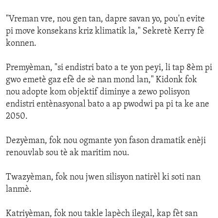
"Vreman vre, nou gen tan, dapre savan yo, pou'n evite
pi move konsekans kriz klimatik la," Sekretè Kerry fè
konnen.
Premyèman, "si endistri bato a te yon peyi, li tap 8èm pi
gwo emetè gaz efè de sè nan mond lan," Kidonk fok
nou adopte kom objektif diminye a zewo polisyon
endistri entènasyonal bato a ap pwodwi pa pi ta ke ane
2050.
Dezyèman, fok nou ogmante yon fason dramatik enèji
renouvlab sou tè ak maritim nou.
Twazyèman, fok nou jwen silisyon natirèl ki soti nan
lanmè.
Katriyèman, fok nou takle lapèch ilegal, kap fèt san