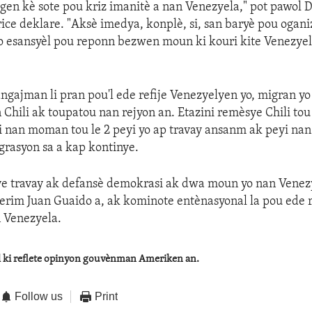
gen kè sote pou kriz imanitè a nan Venezyela," pot pawol
rice deklare. "Aksè imedya, konplè, si, san baryè pou ogan
yo esansyèl pou reponn bezwen moun ki kouri kite Venezyel
angajman li pran pou'l ede refije Venezyelyen yo, migran y
n Chili ak toupatou nan rejyon an. Etazini remèsye Chili to
i nan moman tou le 2 peyi yo ap travay ansanm ak peyi nan
grasyon sa a kap kontinye.
ye travay ak defansè demokrasi ak dwa moun yo nan Venez
rim Juan Guaido a, ak kominote entènasyonal la pou ede r
 Venezyela.
al ki reflete opinyon gouvènman Ameriken an.
Follow us
Print