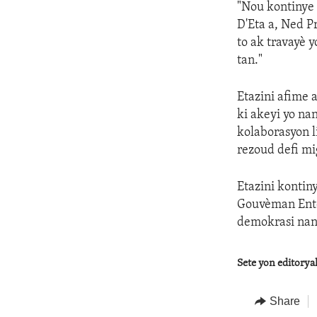
"Nou kontinye 
D'Eta a, Ned P
to ak travayè 
tan."
Etazini afime 
ki akeyi yo na
kolaborasyon l
rezoud defi mi
Etazini kontin
Gouvèman Ente
demokrasi nan
Sete yon editory
Share