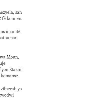
nezyela, san
R fè konnen.
ans imanitè
patou nan
 Dwa Moun,
uje
lyon Etazini
e komanse.
 vilnerab yo
k pwodwi