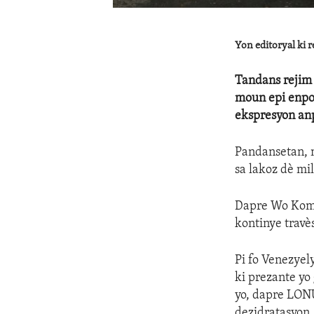
Yon editoryal ki
Tandans rejim 
moun epi enpoz
ekspresyon anp
Pandansetan, m
sa lakoz dè mi
Dapre Wo Komis
kontinye travè
Pi fo Venezyel
ki prezante yo
yo, dapre LONU
dezidratasyon, 