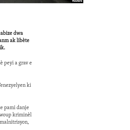
 abize dwa
sanm ak libète
ik.
 peyi a grav e
Venezyelyen ki
te pami danje
gwoup kriminèl
 malnitrisyon,