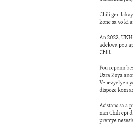
Chili gen laka
kone sa yo ki 
An 2022, UNHCR
adekwa pou ap
Chili.
Pou reponn bez
Uzra Zeya anon
Venezyelyen yo
dispoze kom as
Asistans sa a 
nan Chili epi d
premye nesesis