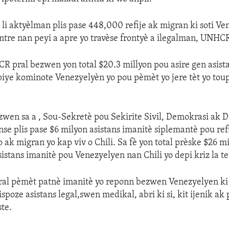
y li aktyèlman plis pase 448,000 refije ak migran ki soti Ve
antre nan peyi a apre yo travèse frontyè a ilegalman, UNHC
 pral bezwen yon total $20.3 millyon pou asire gen asist
iye kominote Venezyelyèn yo pou pèmèt yo jere tèt yo tou
wen sa a , Sou-Sekretè pou Sekirite Sivil, Demokrasi ak
se plis pase $6 milyon asistans imanitè siplemantè pou ref
 ak migran yo kap viv o Chili. Sa fè yon total prèske $26 mi
istans imanitè pou Venezyelyen nan Chili yo depi kriz la t
pral pèmèt patnè imanitè yo reponn bezwen Venezyelyen ki
ispoze asistans legal,swen medikal, abri ki si, kit ijenik a
te.