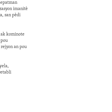
 Depatman
izasyon imanitè
a, san pèdi
o ak kominote
u pou
 rejyon an pou
yela,
etabli