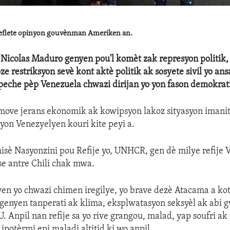
 reflete opinyon gouvènman Ameriken an.
Nicolas Maduro genyen pou'l komèt zak represyon politik,
e restriksyon sevè kont aktè politik ak sosyete sivil yo an
eche pèp Venezuela chwazi dirijan yo yon fason demokrat
ove jerans ekonomik ak kowipsyon lakoz sityasyon imanitè
lyon Venezyelyen kouri kite peyi a.
è Nasyonzini pou Refije yo, UNHCR, gen dè milye refije 
se antre Chili chak mwa.
yen yo chwazi chimen iregilye, yo brave dezè Atacama a ko
 genyen tanperati ak klima, eksplwatasyon seksyèl ak abi 
. Anpil nan refije sa yo rive grangou, malad, yap soufri ak
ipotèrmi epi maladi altitid ki wo anpil.