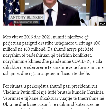
ENVIRONMENT AND HEALTH
IDEALS AND INSTITUTIONS
Mes viteve 2016 dhe 2021, numri i njerëzve që
përjetuan pasiguri drastike ushqimore u rrit nga 100
milionë në 160 milionë. Ka shumë arsye për këtë
ndryshim të padëshiruar, që përfshin konfliktet,
ndryshimin e klimës dhe pandeminë COVID-19, e cila
shkaktoi një ndërprerje të zinxhirëve të furnizimit me
ushqime, dhe nga ana tjetër, inflacion të thellë.
Por situata u përkeqësua shumë pasi presidenti rus
Vladimir Putin filloi një luftë brutale kundër Ukrainës.
Veprimet e tij kanë shkaktuar vuajtje të tmerrshme në
Ukrainë dhe kanë pasur "një ndikim shkatërrues në