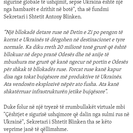
sigurinë globale të ushqimit, sepse Ukraina është një
nga hambarët e drithit në botë", tha së fundmi
Sekretari i Shtetit Antony Blinken.
“Një bllokadë detare ruse në Detin e Zi po pengon të
korrat e Ukrainës të dërgohen në destinacionet e tyre
normale. Ka diku rreth 20 milionë tonë grurë që është
bllokuar në depo pranë Odesës dhe në anije të
mbushura me grurë që kanë ngecur në portin e Odesës
për shkak të bllokadës ruse. Forcat ruse kanë kapur
disa nga tokat bujqësore më produktive të Ukrainës.
Ata vendosën eksplozivë nëpër ato fusha. Ata kanë
shkatërruar infrastrukturën jetike bujqësore”.
Duke folur në një tryezë të rrumbullakët virtuale mbi
"Çështjet e sigurisë ushqimore që dalin nga sulmi rus në
Ukrainë", Sekretari i Shtetit Blinken tha se këto
veprime janë të qëllimshme.