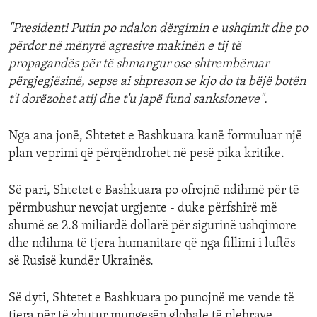
"Presidenti Putin po ndalon dërgimin e ushqimit dhe po
përdor në mënyrë agresive makinën e tij të
propagandës për të shmangur ose shtrembëruar
përgjegjësinë, sepse ai shpreson se kjo do ta bëjë botën
t'i dorëzohet atij dhe t'u japë fund sanksioneve".
Nga ana jonë, Shtetet e Bashkuara kanë formuluar një
plan veprimi që përqëndrohet në pesë pika kritike.
Së pari, Shtetet e Bashkuara po ofrojnë ndihmë për të
përmbushur nevojat urgjente - duke përfshirë më
shumë se 2.8 miliardë dollarë për sigurinë ushqimore
dhe ndihma të tjera humanitare që nga fillimi i luftës
së Rusisë kundër Ukrainës.
Së dyti, Shtetet e Bashkuara po punojnë me vende të
tjera për të zbutur mungesën globale të plehrave