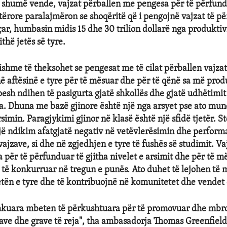
 shumë vende, vajzat përballen me pengesa për të përfund
tërore paralajmëron se shoqëritë që i pengojnë vajzat të p
çar, humbasin midis 15 dhe 30 trilion dollarë nga produktiv
ithë jetës së tyre.
ishme të theksohet se pengesat me të cilat përballen vajza
në aftësinë e tyre për të mësuar dhe për të qënë sa më prod
hpesh ndihen të pasigurta gjatë shkollës dhe gjatë udhëtimit
a. Dhuna me bazë gjinore është një nga arsyet pse ato mun
imin. Paragjykimi gjinor në klasë është një sfidë tjetër. S
jë ndikim afatgjatë negativ në vetëvlerësimin dhe perfor
ajzave, si dhe në zgjedhjen e tyre të fushës së studimit. Va
 për të përfunduar të gjitha nivelet e arsimit dhe për të më
të konkurruar në tregun e punës. Ato duhet të lejohen të 
tën e tyre dhe të kontribuojnë në komunitetet dhe vendet 
hkuara mbeten të përkushtuara për të promovuar dhe mbroj
jzave dhe grave të reja", tha ambasadorja Thomas Greenfield