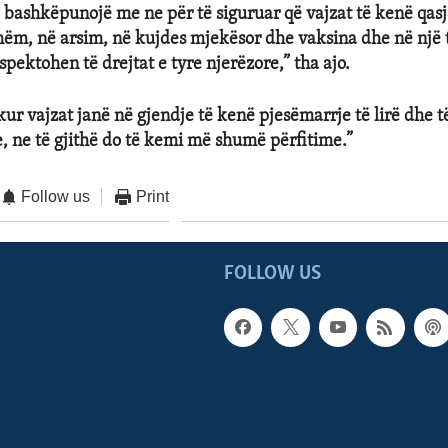
të bashkëpunojë me ne për të siguruar që vajzat të kenë qas
shëm, në arsim, në kujdes mjekësor dhe vaksina dhe në një
pektohen të drejtat e tyre njerëzore,” tha ajo.
ur vajzat janë në gjendje të kenë pjesëmarrje të lirë dhe t
e, ne të gjithë do të kemi më shumë përfitime.”
Follow us
Print
FOLLOW US