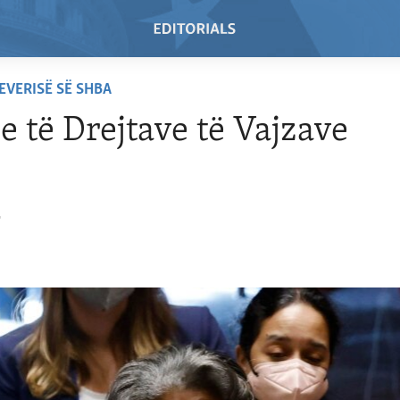
EVERISË SË SHBA
 e të Drejtave të Vajzave
2