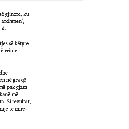
ë gjinore, ku
ë ardhmen”,
ld.
tjes së këtyre
ë rritur
edhe
en në gra që
më pak gjasa
 kanë më
a. Si rezultat,
mijë të mirë-