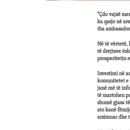
“Çdo vajzë mer
ka qasje në ar
tha ambasador
Në të vërtetë, 
të drejtave ësh
prosperitetin 
Investimi në a
komunitetet e 
janë më të inf
të martohen pa
shumë gjasa të 
ato kanë fëmij
arsimuar dhe 