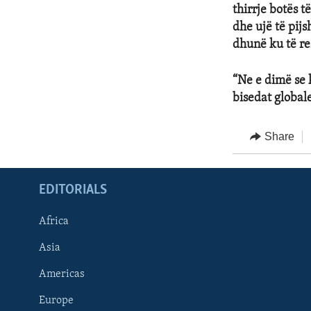
thirrje botës 
dhe ujë të pij
dhunë ku të res
“Ne e dimë se k
bisedat global
Share
EDITORIALS
Africa
Asia
Americas
Europe
FOLLOW US