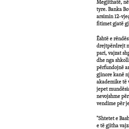
Megjithatë, në
tyre. Banka Bo
arsimin 12-vje
fitimet gjatë gj
Është e rëndës
drejtpërdrejt 
pari, vajzat s
dhe nga shkoll
përfundojnë ars
gjinore kanë n
akademike të v
jepet mundësia
nevojshme për 
vendime për je
"Shtetet e Bas
e të gjitha va