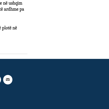
je në ushqim
 të ardhme pa
ë plotë në