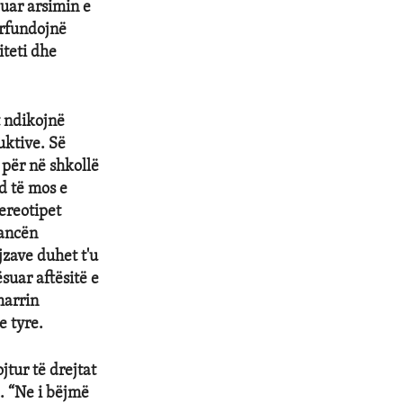
uar arsimin e
ërfundojnë
iteti dhe
t ndikojnë
uktive. Së
 për në shkollë
d të mos e
tereotipet
mancën
jzave duhet t'u
suar aftësitë e
marrin
e tyre.
tur të drejtat
. “Ne i bëjmë