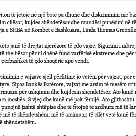
iton të jetojë në një botë pa dhunë dhe diskriminim me baz
sim cilësor, kujdes shëndetësor dhe mundësi punësimi në t
ja e SHBA në Kombet e Bashkuara, Linda Thomas Greenfie
këto janë të drejtat njerëzore të çdo vajze. Sigurimi i mbroj
të thelbësor për t'i dhënë fund varfërisë ekstreme dhe për t
e përbashkët të çdo shoqërie apo vendi.
rsimimin e vajzave sjell përfitime jo vetëm për vajzat, por 
tyre. Sipas Bankës Botërore, vajzat me arsim të mesëm rrit
ormuara për ushqimin dhe kujdesin shëndetësor. Ato kanë 
ra moshës 18 vjeç dhe kanë më pak fëmijë. Ato gjithashtu
punojnë jashtë shtëpisë dhe të fitojnë të ardhura më të lart
ë më të shëndetshëm, më të arsimuar, të cilët vetë kanë fë
të shëndetshëm.