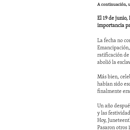
A continuación, un
El 19 de junio
importancia pa
La fecha no co
Emancipación, 
ratificación d
abolió la escla
Más bien, cele
habían sido esc
finalmente eran
Un año después
y las festivid
Hoy, Juneteent
Pasaron otros 