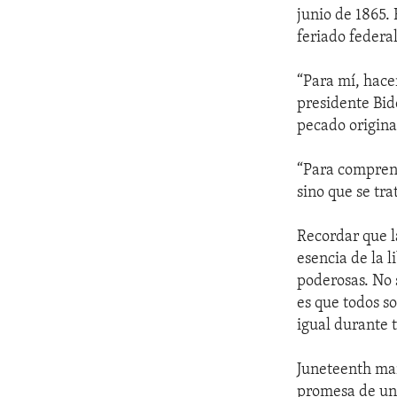
junio de 1865. 
feriado federa
“Para mí, hacer
presidente Bid
pecado original
“Para comprend
sino que se tr
Recordar que l
esencia de la 
poderosas. No 
es que todos s
igual durante t
Juneteenth mar
promesa de un