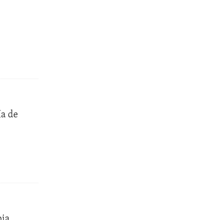
ía de
bia