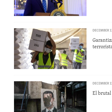
DECEMBER 13
Garantiza
terrorist
DECEMBER 11
El bruta