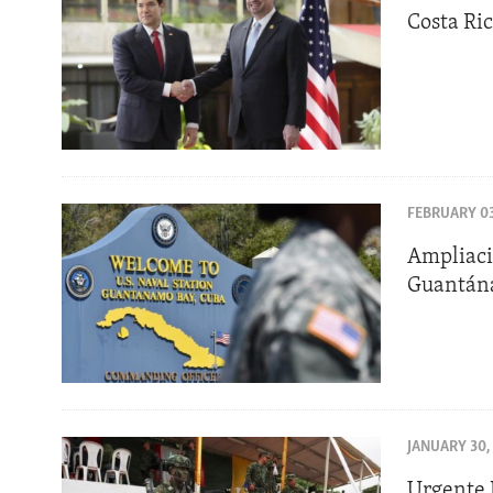
Costa Ri
FEBRUARY 03
Ampliaci
Guantá
JANUARY 30,
Urgente 