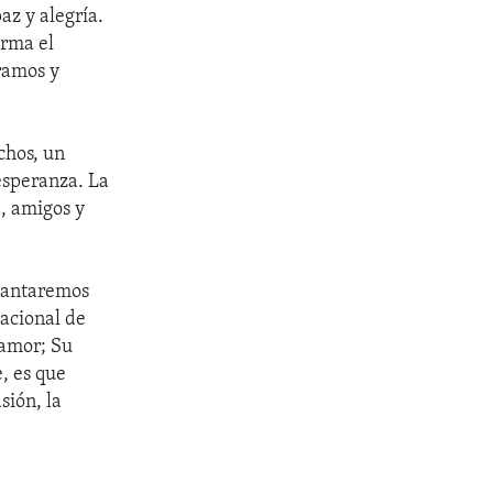
az y alegría.
irma el
ramos y
chos, un
esperanza. La
, amigos y
 cantaremos
Nacional de
 amor; Su
, es que
sión, la