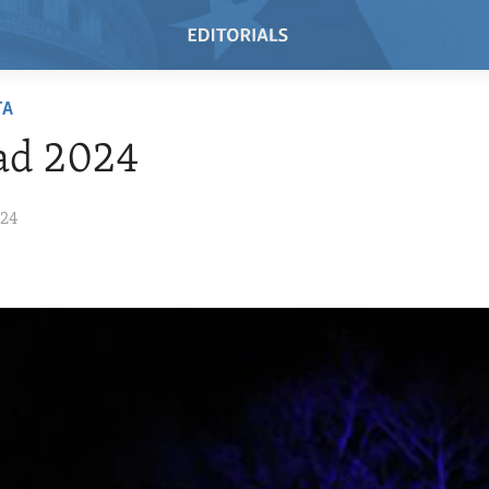
TA
ad 2024
024