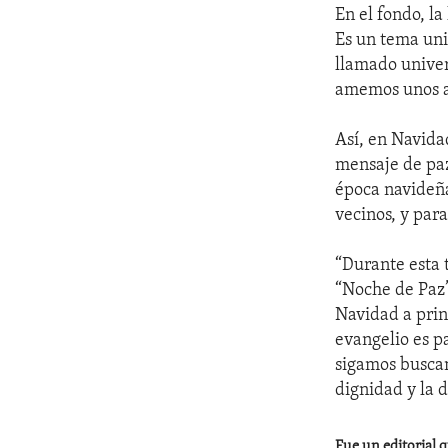
En el fondo, l
Es un tema uni
llamado univer
amemos unos a
Así, en Navidad
mensaje de paz
época navideña
vecinos, y par
“Durante esta 
“Noche de Paz”
Navidad a prin
evangelio es p
sigamos buscand
dignidad y la 
Fue un editorial q