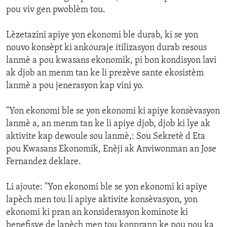
pou viv gen pwoblèm tou.
Lèzetazini apiye yon ekonomi ble durab, ki se yon
nouvo konsèpt ki ankouraje itilizasyon durab resous
lanmè a pou kwasans ekonomik, pi bon kondisyon lavi
ak djob an menm tan ke li prezève sante ekosistèm
lanmè a pou jenerasyon kap vini yo.
"Yon ekonomi ble se yon ekonomi ki apiye konsèvasyon
lanmè a, an menm tan ke li apiye djob, djob ki lye ak
aktivite kap dewoule sou lanmè,: Sou Sekretè d Eta
pou Kwasans Ekonomik, Enèji ak Anviwonman an Jose
Fernandez deklare.
Li ajoute: "Yon ekonomi ble se yon ekonomi ki apiye
lapèch men tou li apiye aktivite konsèvasyon, yon
ekonomi ki pran an konsiderasyon kominote ki
benefisye de lapèch men tou konprann ke pou nou ka