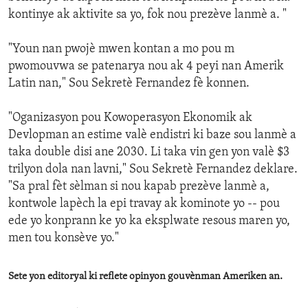
kontinye ak aktivite sa yo, fok nou prezève lanmè a. "
"Youn nan pwojè mwen kontan a mo pou m
pwomouvwa se patenarya nou ak 4 peyi nan Amerik
Latin nan," Sou Sekretè Fernandez fè konnen.
"Oganizasyon pou Kowoperasyon Ekonomik ak
Devlopman an estime valè endistri ki baze sou lanmè a
taka double disi ane 2030. Li taka vin gen yon valè $3
trilyon dola nan lavni," Sou Sekretè Fernandez deklare.
"Sa pral fèt sèlman si nou kapab prezève lanmè a,
kontwole lapèch la epi travay ak kominote yo -- pou
ede yo konprann ke yo ka eksplwate resous maren yo,
men tou konsève yo."
Sete yon editoryal ki reflete opinyon gouvènman Ameriken an.