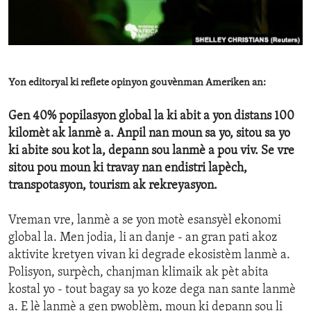
ENVIRONMENT AND HEALTH
IDEALS AND INSTITUTIONS
Yon editoryal ki reflete opinyon gouvènman Ameriken an:
Gen 40% popilasyon global la ki abit a yon distans 100
kilomèt ak lanmè a. Anpil nan moun sa yo, sitou sa yo
ki abite sou kot la, depann sou lanmè a pou viv. Se vre
sitou pou moun ki travay nan endistri lapèch,
transpotasyon, tourism ak rekreyasyon.
Vreman vre, lanmè a se yon motè esansyèl ekonomi
global la. Men jodia, li an danje - an gran pati akoz
aktivite kretyen vivan ki degrade ekosistèm lanmè a.
Polisyon, surpèch, chanjman klimaik ak pèt abita
kostal yo - tout bagay sa yo koze dega nan sante lanmè
a. E lè lanmè a gen pwoblèm, moun ki depann sou li