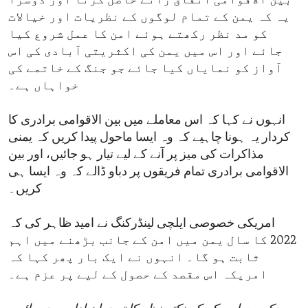
بین الاقوامی اتفاق رائے حاصل کرنا اور دوسرا
یہ کہ یمن کے تمام لوگوں کے نظریات اور خیالات
کو مد نظر رکھتے ہوئے امن کا عمل شروع کیا
جائے اور اس میں یمن کی اکثریتی آبادی کی اس
آواز کو نمایاں کیا جائے جو جنگ کے خاتمے کی
خواہاں ہے۔
انہوں نے کہا کہ اس معاملے میں بین الاقوامی برادری کا
کردار یہ ہونا چاہیے کہ وہ ایسا ماحول پیدا کریں کہ یمنی
مذاکرات کی میز پر آنے کے لیے تیار ہو جائیں، اور بین
الاقوامی برادری تمام فریقوں پر دباو ڈالے کہ وہ ایسا ہی
کریں۔
امریکی خصوصی ایلچی لینڈرکنگ نے امید ظاہر کی کہ
2022 کا سال یمن میں امن کے جانب بڑھنے میں اہم
ثابت ہو گا۔ انہوں نے ایک بار پھر کہا کہ
امریکہ اس مقصد کے حصول کے لیے پر عزم ہے۔