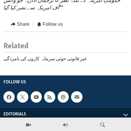
حکومتِ امریکہ کے نکتۂ نظر کا ترجمان اداریہ جو وائس
**
آف امریکہ سے نشر کیا گیا
Share
Follow us
Related
غیر قانونی حوثی سرمایہ کاروں کی نامزدگی
FOLLOW US
EDITORIALS