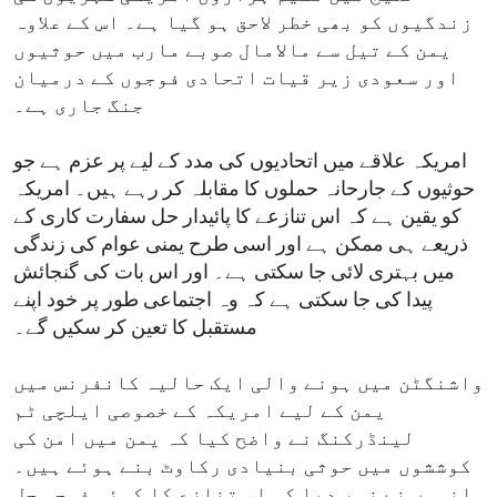
زندگیوں کو بھی خطر لاحق ہو گیا ہے۔ اس کے علاوہ
یمن کے تیل سے مالامال صوبے مارب میں حوثیوں
اور سعودی زیر قیات اتحادی فوجوں کے درمیان
جنگ جاری ہے۔
امریکہ علاقے میں اتحادیوں کی مدد کے لیے پر عزم ہے جو
حوثیوں کے جارحانہ حملوں کا مقابلہ کر رہے ہیں۔ امریکہ
کو یقین ہے کہ اس تنازعے کا پائیدار حل سفارت کاری کے
ذریعے ہی ممکن ہے اور اسی طرح یمنی عوام کی زندگی
میں بہتری لائی جا سکتی ہے۔ اور اس بات کی گنجائش
پیدا کی جا سکتی ہے کہ وہ اجتماعی طور پر خود اپنے
مستقبل کا تعین کر سکیں گے۔
واشنگٹن میں ہونے والی ایک حالیہ کانفرنس میں
یمن کے لیے امریکہ کے خصوصی ایلچی ٹم
لینڈرکنگ نے واضح کیا کہ یمن میں امن کی
کوششوں میں حوثی بنیادی رکاوٹ بنے ہوئے ہیں۔
انہوں نے زور دیا کہ اس تنازع کا کوئی فوجی حل