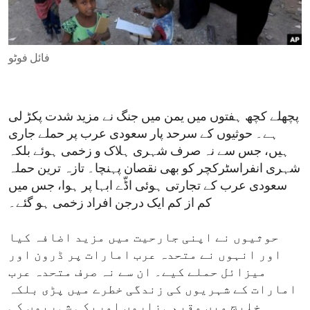
ENVIRONMENT AND HEALTH
IDEALS AND INSTITUTIONS
فائل فوٹو
پچھلے کچھ ہفتوں میں یمن میں جنگ نے مزید شدت پکڑ لی
ہے۔ حوثیوں کے سرحد پار سعودی عرب پر حملے جاری
ہیں، جس سے نہ صرف شہری ہلاک و زخمی ہوئے بلکہ
شہری انفراسٹرکچر کو بھی نقصان پہنچا۔ تازہ ترین حملہ
سعودی عرب کے تجارتی ہوئی اڈّے ابہا پر ہوا، جس میں
کم از کم ایک درجن افراد زخمی ہو گئے۔
حوثیوں نے اپنی جارحیت میں مزید اضافہ کیا
اور انہوں نے متحدہ عرب امارات پر ڈرون اور
میزائل حملے کیے۔ ان سے نہ صرف متحدہ عرب
امارات کے شہریوں کی زندگی خطرے میں پڑی بلکہ
خلیج میں مقیم ہزاروں امریکی شہریوں کی