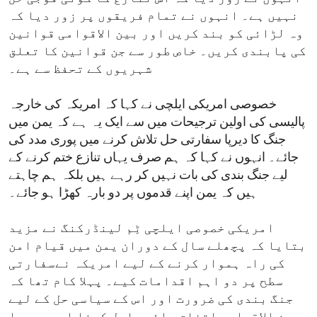
نہیں ہے۔ انہوں نے تمام فریقوں پر زور دیا کہ
وہ لڑائی کو بند کریں اور بین الاقوامی قوانین
کی پابندی کریں۔ خاص طور سے جن قوانین کا تعلق
شہریوں کے تحفظ سے ہے۔
خصوصی امریکی ایلچی نے کہا کہ امریکہ کی خارجہ
پالیسی کی اولین ترجیحات میں سے ایک یہ ہے کہ یمن میں
جنگ کا دیرپا سفارتی حل تلاش کرنے میں پوری مدد کی
جائے۔ انہوں نے کہا کہ ہم صرف یہاں تنازع ختم کرنے کے
لیے جنگ بندی کی بات نہیں کر رہے ہیں بلکہ ہم چاہتے
ہیں کہ یمن اپنے قدموں پر دو بارہ کھڑا ہو جائے۔
امریکی خصوصی ایلچی ٹِم لینڈرکنگ نے مزید
بتایا کہ پچھلے سال کے دوران یمن میں قیام امن
کی راہ ہموار کرنے کے لیے امریکہ نےسفارتی
سطح پر دو اہم اقدامات کیے۔ پہلا کام تھا کہ
جنگ بندی کی ضرورت اور اس کے سیاسی حل کے لیے