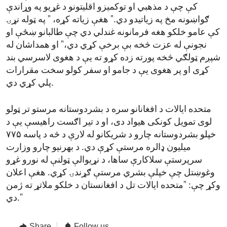
کې چې د مذهبي او توکمیزو اقلیتونو د غړيو په وړاندې
ګواښونه مخ په زیاتیدو دي." هغې زیاته کړه، " په ټوله نړۍ
کې عامو خلکو هغه فرمانونه غندلي دي چې طالبانو ښځې او
نجونې له عزت څخه بې برخې کړي دي،" او همداشان له
شپږم ټولګي څخه پورته زده کړو ته یې د هغوی لاسرسي بند
کړی او پر هغوی یې د جامو او سفر کولو سخت مقرارات
پلي کړي دي.
متحده ایالات د افغانانو سره د بشردوستانه مرستو تر ټولو
لوی تمویل کونکی هیواد دی، او د تیر اګست راهیسې یې د
خپلو بشردوستانه چارو د شریکانو له لارې د څه د پاسه ۷۷۵
میلیون ډالره مرستې کړې دي. د بهرنیو چارو وزارت
سرپرستې سلاکارې ساها، د نړیوالې ټولنې له نورو غړو
وغوښتل چې خپلې بشري مرستې ګړندۍ کړي. هغې اعلان
وکړ چې: "متحده ایالات تل د افغانستان د خلکو ملاتړ ته ژمن
دي."
Share
Follow us