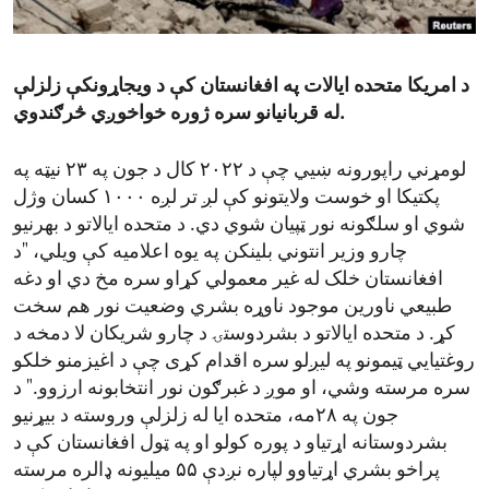
ENVIRONMENT AND HEALTH
IDEALS AND INSTITUTIONS
د امریکا متحده ایالات په افغانستان کې د ویجاړونکې زلزلې
له قربانیانو سره ژوره خواخوږي څرګندوي.
لومړني راپورونه ښیي چې د ۲۰۲۲ کال د جون په ۲۳ نیټه په
پکتیکا او خوست ولایتونو کې لږ تر لږه ۱۰۰۰ کسان وژل
شوي او سلګونه نور ټپیان شوي دي. د متحده ایالاتو د بهرنیو
چارو وزیر انتوني بلینکن په یوه اعلامیه کې ویلي، "د
افغانستان خلک له غیر معمولي کړاو سره مخ دي او دغه
طبیعي ناورین موجود ناوړه بشري وضعیت نور هم سخت
کړ. د متحده ایالاتو د بشردوستۍ د چارو شریکان لا دمخه د
روغتیایي ټیمونو په لیږلو سره اقدام کړی چې د اغیزمنو خلکو
سره مرسته وشي، او موږ د غبرګون نور انتخابونه ارزوو." د
جون په ۲۸مه، متحده ایا له زلزلې وروسته د بیړنیو
بشردوستانه اړتیاو د پوره کولو او په ټول افغانستان کې د
پراخو بشري اړتیاوو لپاره نږدې ۵۵ میلیونه ډالره مرسته