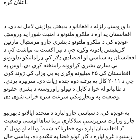
اعلان کړه.
دا وروستۍ زلزله د افغانانو د بدبختۍ یوازینی لامل نه دی. د
افغانستان په اړه د ملګرو ملتونو د امنیت شورا په وروسټۍ
غونډه کې د ملګرو ملتونو د بشري چارو مرستیال مارتین
ګریفیتس یادونه وکړه چې د تیر اګست په میاشت کې د
افغانستان په سیاسي او اقتصادي ډګر کې ډراماتیکو بدلونونو
بې ساري بشري کړاوونه رامنځته کړي دي. اوس په
افغانستان کې ۲۵ میلیونه وګړي په بې وزلۍ کې ژوند کوي
چې د ۲۰۱۱ کال په پرتله دوه چنده زیات دي. سربیره پردې،
د طالبانو له خوا د کابل د نیولو راوروسته د بشري حقونو
وضعیت په ویجاړونکي سرعت سره خراب شوی دی.
په غونډه کې، د سیاسي چارو لپاره د متحده ایالاتو د بهرنیو
چارو وزارت سرپرستې سلاکارې ترینا ساها اوسنی وضعیت
"د افغانستان لپاره یوه خطرناکه شیبه" وبلله او وویل "د
رسنیو د غړو لپاره د کار کولو فضا په تنګیدو ده، پداسې حال