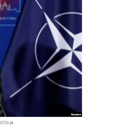
024 թ.