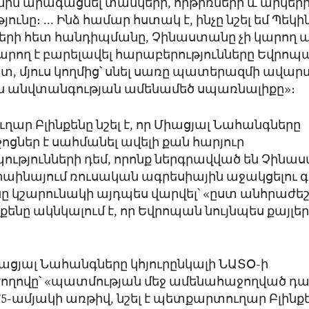
ին արագացնել տանկերի, հրթիռների և արկեր
ւնը։ ... Ինձ համար հստակ է, ինչը նշել եմ Պեկի
երի հետ հանդիպմանը, Չինաստանը չի կարող ակ
կարող է բարելավել հարաբերությունները Եվրոպ
ետ, մյուս կողմից՝ սնել սառը պատերազմի ավարտ
 անվտանգության ամենամեծ սպառնալիքը»։
ար Բլինքենը նշել է, որ Միացյալ Նահանգները
ներ է սահմանել ավելի քան հարյուր
ւթյունների դեմ, որոնք ներգրավված են Չինա
կրաինայում ռուսական ագրեսիային աջակցելու գ
 կշարունակի այդպես վարվել՝ «ըստ անհրաժե
քենը ակնկալում է, որ Եվրոպան նույնպես քայլե
։
իացյալ Նահանգները կհյուրընկալի ՆԱՏՕ-ի
ղովը՝ «պատմության մեջ ամենահաջողված դա
5-ամյակի առթիվ, նշել է պետքարտուղար Բլինքե