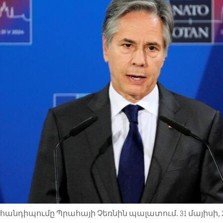
դիպումը Պրահայի Չեռնին պալատում. 31 մայիսի, 2