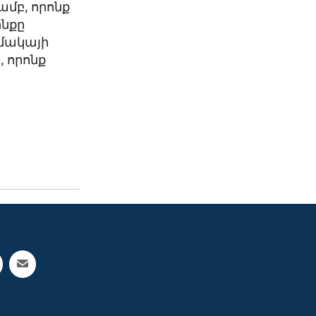
ամբ, որոնք
ինքը
իմակայի
 որոնք