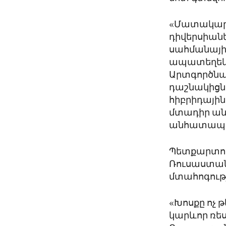
«Մատակարա
դիվերսիանե
սահմանային
ապատեղեկա
Արտգործնա
դաշնակիցնե
հիբրիդային
մտադիր ան
անհատապես
Պետքարտու
Ռուսաստան
մտահոգությ
«Խոսքը ոչ 
կարևոր ռես