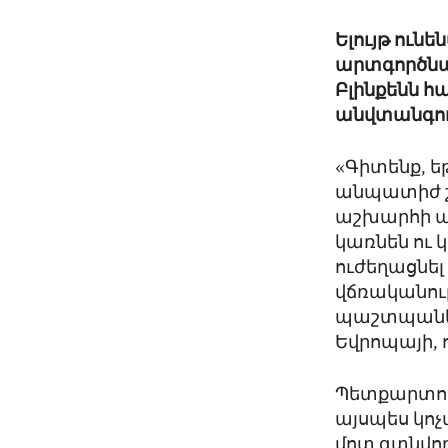
Ելույթ ուն
արտգործնա
Բլինքենն հ
անվտանգու
«Գիտենք, ե
անպատիժ շա
աշխարհի այ
կառնեն ու 
ուժեղացնել
վճռականութ
պաշտպանել
Եվրոպայի, 
Պետքարտուղ
այսպես կո
մոտ գտնվող