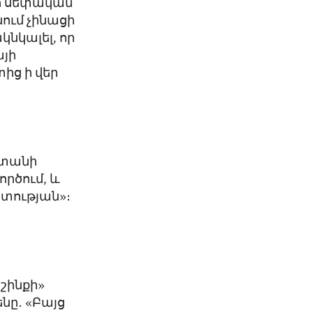
ի սեփական
նում չինացի
նկալել, որ
այի
ից ի վեր
ստանի
ործում, և
շտության»։
ր
շինքի»
նը․ «Բայց