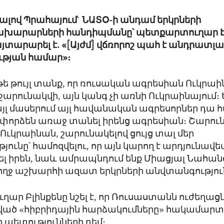
ենալով Պրահայում` ՆԱՏՕ-ի անդամ երկրների
խարարների հանդիպմանը՝ պետքարտուղար Է
այտարարել է. «[Այժմ] վճռորոշ պահ է անդրատլ
թյան համար»։
թե թույլ տանք, որ ռուսական ագրեսիան Ուկրաի
րունակվի, այն կանգ չի առնի Ուկրաինայում։ 
լ մասերում այլ հավանական ագրեսորներ դա 
կփորձեն առաջ տանել իրենց ագրեսիան։ Շարու
 Ուկրաինան, շարունակելով ցույց տալ մեր
յունը՝ համոզվելու, որ այն կարող է արդյունավ
 իրեն, նաև ամրապնդում ենք Միացյալ Նահան
ողջ աշխարհի ազատ երկրների անվտանգությու
ար Բլինքենը նշել է, որ Ռուսաստանն ուժեղացն
չված «հիբրիդային հարձակումները» հակամարտ
 պետությունների դեմ։