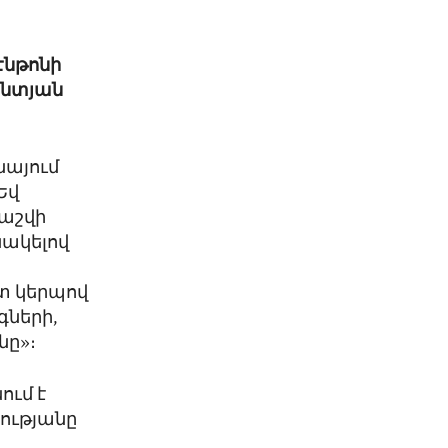
նթոնի
անտյան
նայում
Եվ
հաշվի
նակելով
ետ կերպով
գների,
նը»։
ում է
ությանը