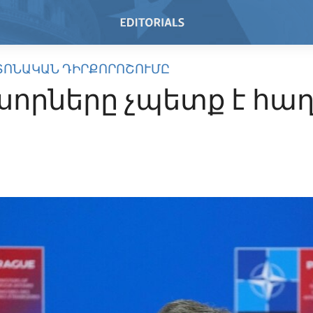
ՏՈՆԱԿԱՆ ԴԻՐՔՈՐՈՇՈՒՄԸ
սորները չպետք է հա