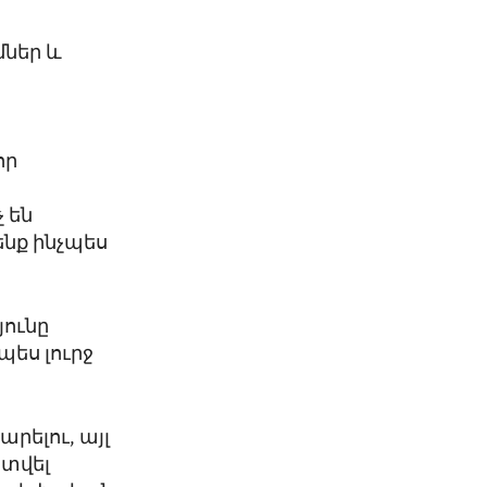
ներ և
որ
ի
 են
նք ինչպես
ունը
ես լուրջ
րելու, այլ
 տվել