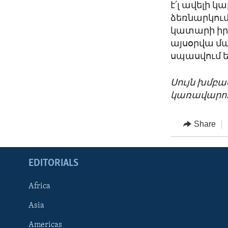
է՛լ ավելի կ
ձեռնարկում
կատարի իր 
այսօրվա մ
սպասվում ե
Սույն խմբ
կառավարու
Share
EDITORIALS
Africa
Asia
Americas