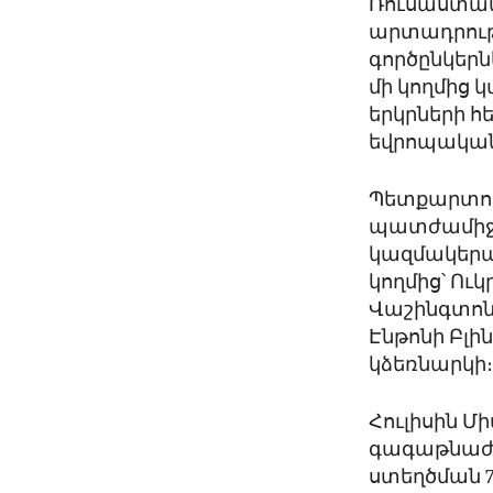
Ռուսաստան
արտադրությո
գործընկերն
մի կողմից 
երկրների հ
եվրոպական
Պետքարտուղ
պատժամիջոց
կազմակերպո
կողմից՝ Ու
Վաշինգտոնը
Էնթոնի Բլին
կձեռնարկի
Հուլիսին Մ
գագաթնաժո
ստեղծման 7