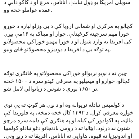
سویلي امریکا یو ډول نبات]، اناناس، مرچ او د کاکو دانې د
عمده عواملو څخه وو.
کچالو په مرکزي او شمالي اروپا کې د بې وزلو لپاره د خوړو
خورا مهم سرچینه ګرځیدلې. جوار او میناک په ۱۶مې پیړۍ
کې افریقا ته وارد شول او د خورا مهمو خوراکي محصولاتو
په توګه یې د افریقا د دودیزو محصولاتو ځای ونیو.
چین ته د نويو نړیوالو خوراکي محصولاتو په ځانګړي توګه
کچالو، جوارو او میمپليو په معرفي کیدو سره د ۱۵۰۰ څخه
تر ۱۶۵۰ پورې د نفوس د زیاتوالي لامل شو.
د کولمبس تبادله نړیواله وه او د نړۍ هر ګوټ ته یې نوي
خواړه معرفي کړل. د ۱۴۹۲ کال څخه دمخه، په فلوریدا کې
مالټه، په اکوادور کې کیله او په هنګري کې دلمه سره مرچو
شتون نه درلود. ایټالیا ته د رومي بادنجانو دغو تبادلو کولمبیا
او اندونیزیا ته قهوه، هاوایی ته اناناس، افریقا ته د ربړ ونې،