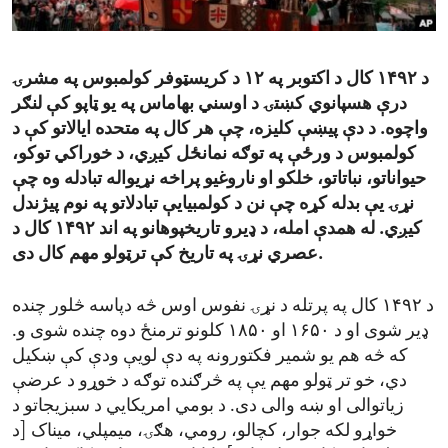
ENVIRONMENT AND HEALTH
IDEALS AND INSTITUTIONS
د ۱۴۹۲ کال د اکتوبر په ۱۲ د کریسټوفر کولمبوس په مشرۍ
درې هسپانوي کښتۍ د اوسني بهاماس په یو ټاپو کې لنګر
واچوه. د دې پیښې کلیزه، چې هر کال په متحده ایالاتو کې د
کولمبوس د ورځې په توګه نمانځل کیږي، د خوراکي توکو،
حیواناتو، نباتاتو، خلکو او ناروغیو پراخه نړیواله تبادله وه چې
نړۍ یې بدله کړه چې نن د کولمبیایې تبادلاتو په نوم پیژندل
کیږي. له همدې امله، د ډیرو تاریخپوهانو په اند ۱۴۹۲ کال د
عصري نړۍ په تاریخ کې ترټولو مهم کال دی.
د ۱۴۹۲ کال په پرتله د نړۍ نفوس اوس څه دپاسه څلور چنده
ډیر شوی او د ۱۶۵۰ او ۱۸۵۰ کلونو ترمنځ دوه چنده شوی و.
که څه هم یو شمیر فکتورونه په دې لویې ودې کې ښکیل
دي، خو تر ټولو مهم یې په څرګنده توګه د خوړو د عرضې
زیاتوالی او ښه والی دی. د بومي امریکایي د سبزیجاتو د
خواړو لکه جوار، کچالو، رومي، هګۍ، میمپلي، میناک [د