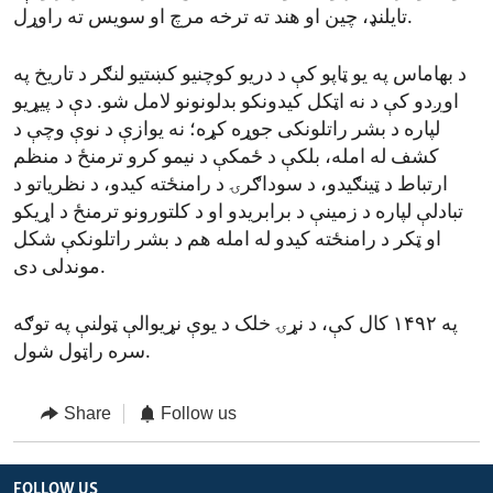
تایلنډ، چین او هند ته ترخه مرچ او سویس ته راوړل.
د بهاماس په یو ټاپو کې د دریو کوچنیو کښتیو لنګر د تاریخ په
اوږدو کې د نه اټکل کیدونکو بدلونونو لامل شو. دې د پیړیو
لپاره د بشر راتلونکی جوړه کړه؛ نه یوازې د نوې وچې د
کشف له امله، بلکې د ځمکې د نیمو کرو ترمنځ د منظم
ارتباط د ټینګیدو، د سوداګرۍ د رامنځته کیدو، د نظریاتو د
تبادلې لپاره د زمینې د برابریدو او د کلتورونو ترمنځ د اړیکو
او ټکر د رامنځته کیدو له امله هم د بشر راتلونکې شکل
موندلی دی.
په ۱۴۹۲ کال کې، د نړۍ خلک د یوې نړیوالې ټولنې په توګه
سره راټول شول.
Share
Follow us
FOLLOW US