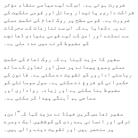
ضرورت ہوتی ہے۔ اس کے لیے سیاسی منشا، مؤثر
شراکت داری، پائیدار وسائل اور قومی ملکیت کی
ضرورت ہے۔ قومی سطح پر روک تھام کی حکمتِ عملی
نے یہ دکھایا ہے کہ اس سے تنازعات کے محرکات
سے نمٹنے اور امن کے لیے قومی بنیادی ڈھانچے
کو مضبوط کرنے میں مدد ملی ہے۔
سفیر کا مزید کہنا ہے کہ روک تھام کی حکمتِ
عملی وسیع پیمانے پر عمل اور تعاون کے ساتھ
ریاستی اداروں کو تقویت دے سکتی ہے۔ قانون کی
حکمرانی کو فروغ دے سکتی ہے۔ سول سوسائٹی کو
مضبوط بنا سکتی ہے اور زیادہ رواداری اور
سماجی ہم آہنگی پیدا کر سکتی ہے۔
سفیر تھامس گرین فیلڈ نے مزید کہا کہ’’امن،
ترقی اور انسانی ہمدردی کی کوششیں ایک دوسرے
پر منحصر ہیں اور تقویت دینے والی ہیں۔