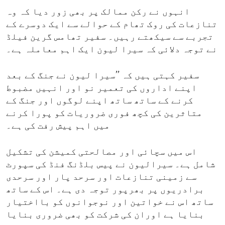
انہوں نے رکن ممالک پر بھی زور دیا کہ وہ
تنازعات کی روک تھام کے حوالے سے ایک دوسرے کے
تجربے سے سیکھتے رہیں۔ سفیر تھامس گرین فیلڈ
نے توجہ دلائی کہ سیرا لیون ایک اہم معاملہ ہے۔
سفیر کہتی ہیں کہ ’’سیرا لیون نے جنگ کے بعد
اپنے اداروں کی تعمیر نو اور انہیں مضبوط
کرنے کے ساتھ ساتھ اپنے لوگوں اور جنگ کے
متاثرین کی کچھ فوری ضروریات کو پورا کرنے
میں اہم پیش رفت کی ہے۔
اس میں سچائی اور مصالحتی کمیشن کی تشکیل
شامل ہے۔ سیرالیون نے پیس بلڈنگ فنڈ کی سپورٹ
سے زمینی تنازعات اور سرحد پار اور سرحدی
برادریوں پر بھرپور توجہ دی ہے۔ اس کے ساتھ
ساتھ اس نے خواتین اور نوجوانوں کو بااختیار
بنایا ہے اوران کی شرکت کو بھی ضروری بنایا