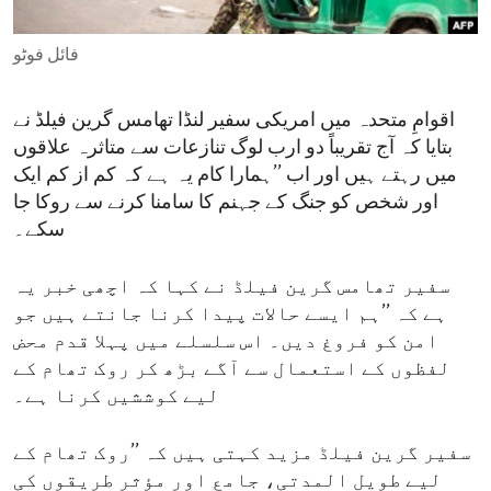
ENVIRONMENT AND HEALTH
فائل فوٹو
IDEALS AND INSTITUTIONS
اقوامِ متحدہ میں امریکی سفیر لنڈا تھامس گرین فیلڈ نے
بتایا کہ آج تقریباً دو ارب لوگ تنازعات سے متاثرہ علاقوں
میں رہتے ہیں اور اب ’’ہمارا کام یہ ہے کہ کم از کم ایک
اور شخص کو جنگ کے جہنم کا سامنا کرنے سے روکا جا
سکے۔
سفیر تھامس گرین فیلڈ نے کہا کہ اچھی خبر یہ
ہے کہ ’’ہم ایسے حالات پیدا کرنا جانتے ہیں جو
امن کو فروغ دیں۔ اس سلسلے میں پہلا قدم محض
لفظوں کے استعمال سے آگے بڑھ کر روک تھام کے
لیے کوششیں کرنا ہے۔
سفیر گرین فیلڈ مزید کہتی ہیں کہ ’’روک تھام کے
لیے طویل المدتی، جامع اور مؤثر طریقوں کی