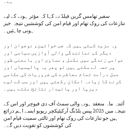
ہے۔
سفیر تھامس گرین فیلڈ نے کہا کہ مؤثر ہونے کے لیے
تنازعات کی روک تھام اور قیام امن کی کوششیں نتیجہ خیز
ہونی چاہئیں۔
وہ مزید کہتی ہیں کہ جب خواتین، نوجوان اور
دیگر کم نمائندگی والی آوازیں سیاسی اور
عوامی زندگی میں مکمل ، مساوی اور بامعنی طور
پر حصہ لے سکتی ہیں تو پھر یہ پالیسیاں اور
عمل درآمد تمام معاشرے کی ضروریات کی عکاسی
کرنے کا زیادہ امکان رکھتی ہیں اور سب کے لیے
دیرپا اور پائیدار نتائج ملتے ہیں۔
آئندہ ماہ منعقد ہونے والی سمٹ آف دی فیوچر اور اس کے
نتیجے میں 2025 پیس بلڈنگ آرکیٹیکچر ریویو ایسے اہم ذرائع
ہیں جو تنازعات کی روک تھام اور ثالثی سمیت قیام امن
کی کوششوں کو تقویت دیں گے۔