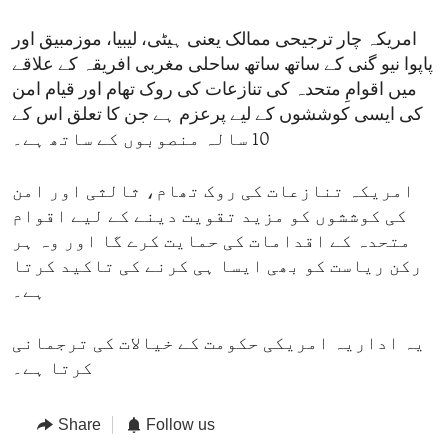
امریکہ چار ترجیحی ممالک یعنی ہیٹی، لیبیا، موزمبیق اور
پاپوا نیو گنی کے ساتھ ساتھ ساحلی مغربی افریقہ کے علاقے
میں اقوامِ متحدہ کی تنازعات کی روک تھام اور قیام امن
کی ایسی کوششوں کے لیے پرعزم ہے جن کا تعلق اس کے
10 سالہ منصوبوں کے ساتھ ہے۔
امریکہ تنازعات کی روک تھام، ثالثی اور امن
کی کوششوں کو مزید تقویت دینے کے لیے اقوام
متحدہ کے اقدامات کی حمایت کرے گا اور وہ ہر
رکن ریاست کو بھی ایسا ہی کرنے کی تاکید کرتا
ہے۔
یہ اداریہ امریکی حکومت کے خیالات کی ترجمانی
کرتا ہے۔
Share
Follow us