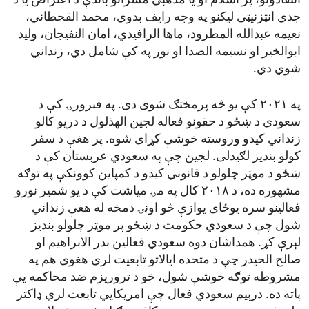
انتقادونو، پر اسلام او یا مذهبي مشرانو باندې د اعتراض یا د
جدي انټزنیټی لیکنو په وجه رایف بدوي، محمد القحطاني،
نعیمه عبدالله المطرود، ماها الرافیدي، امان النفیجان، ولید
ابوالخیر او نسیمه الصدا او نور په کې شامل دي، زنداني
شوي دي.
په ۲۰۲۱ کې یو څه پرمختګ شوی دی. په فبرورۍ کې د
سعودي د ښځو د حقونو فعاله لجین الهذلول د دریو کالو
زنداني کیدو وروسته خوشې کړای شوه. پر هغې د سفر
کولو بندیز لګیدلی. لجین چې په سعودي عربستان کې د
ښځو د موټر چلولو د قانوني کیدو د کمپاین کوونکې په توګه
مشهوره ده، د ۲۰۱۸ کال په مۍ میاشت کې د یو شمیر نورو
فعالینو سره یوځای یوازې څو اونۍ دمخه له هغې زنداني
شول چې د سعودي حکومت د ښځو پر موټر چلولو بندیز
لېرې کړ. همداشان دوه سعودي فعالین بدر الابراهیم او
صالح الحیدر چې د متحده ایالاتو تابعیت لري هغوی هم په
مشروطه توګه خوشې شول، خو د تروریزم ضد محاکمه یې
پاته ده. درېیم سعودي فعال چې امریکایي تابعت لري ډاکتر