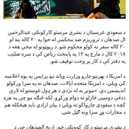
ENVIRONMENT AND HEALTH
IDEALS AND INSTITUTIONS
د سعودي عربستان د بشري مرستو کارکونکی عبدالرحمن
ال صدهان د تروریزم ضد محکمې له خوا په ۲۰ کاله بند او
۲۰ کاله سفر نه کولو محکوم شو. د رپوټونو له مخې هغه د
۲۰۱۸ کال د مارچ په ۱۲ په پایتخت ریاض کې د سره صلیب
په دفتر کې د کار پر وخت توقیف شو.
د امریکا د بهرنیو چارو وزارت ویاند نیډ پرایس په یوه اعلامیه
کې ویلي، د امریکا متحده ایالات، صدهان ته په سزا ورکولو
اندیښمن دي. «مونږ به له نژدې د هر ډول غوښتنو له لارې
ددغې دوسیې څارلو ته دوام ورکړو. لکه څنګه مو چې په هره
کچه د سعودي چارواکو ته ویلي د بیان ازادي باید هیڅکله هم
د مجازات وړ سزا ونه ګڼل شي.
د بشري مرستو د کار کوونکي خور اریج الصدهان چې د