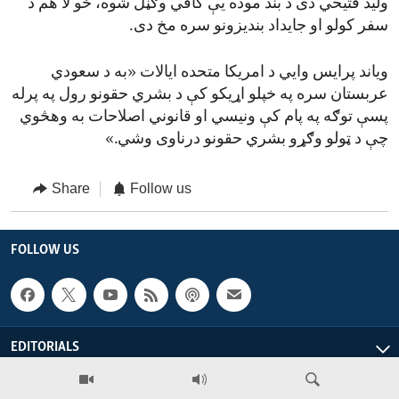
ولید فتیحي دی د بند موده یې کافي وګڼل شوه، خو لا هم د
سفر کولو او جایداد بندیزونو سره مخ دی.
ویاند پرایس وایي د امریکا متحده ایالات «به د سعودي
عربستان سره په خپلو اړیکو کې د بشري حقونو رول په پرله
پسې توګه په پام کې ونیسي او قانوني اصلاحات به وهڅوي
چې د ټولو وګړو بشري حقونو درناوی وشي.»
Share
Follow us
FOLLOW US
EDITORIALS