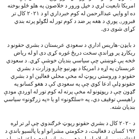
امریکا تابعیت لري د خپل ورور د خلاصون په هلو ځلو بوخته
ده او وایي عبدالرحمن له کوم خبرداري او د ۲۰۲۱ کال تر
فبرورۍ پورې د هغه پر ضد د کوم تور له لګولو پرته بندي
کړای شوی دی.
د بایډن-هاریس ادارې د سعودي عربستان د بشري حقونو د
ریکارډ پر وړاندې سخت دریځ غوره کړی دی او له ریاض
څخه یې غوښتي چې سیاسي بندیان خوشې کړي. د سعودي
عربستان په اړه د امریکا د بهرنیو چارو وزارت د بشري
حقونو د وروستي رپوټ له مخې محلي فعالین او د بشري
حقونو ډلې ادعا کوي چې په سعودي کې د هغو کسانو په
ګډون چې د رپوټونو له مخې پرته له کوم تور له اوږدې مودې
راهیسې توقیف دي، په «سلګونو» او یا «په زرګونو» سیاسي
بندیان شته.
د ۲۰۲۰ کال د بشري حقونو رپوټ څرګندوي چې لږ تر لږه
۱۹۲ کسان د فعالیت، د حکومتي مشرانو او یا پالسیو باندې د