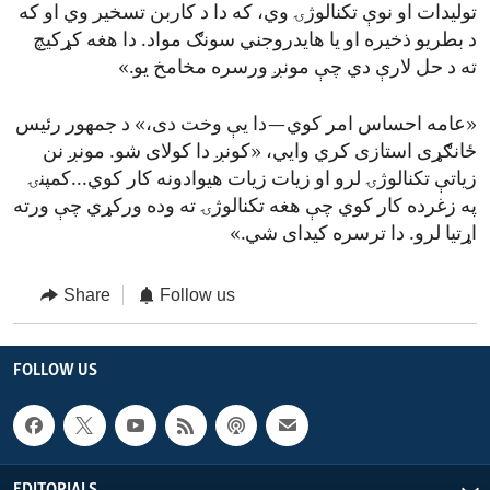
تولیدات او نوې تکنالوژۍ وي، که دا د کاربن تسخیر وي او که
د بطریو ذخیره او یا هایدروجني سونګ مواد. دا هغه کړکیچ
ته د حل لارې دي چې مونږ ورسره مخامخ یو.»
«عامه احساس امر کوي—دا یې وخت دی،» د جمهور رئیس
ځانګړی استازی کري وایي، «کونږ دا کولای شو. مونږ نن
زیاتې تکنالوژۍ لرو او زیات زیات هیوادونه کار کوي...کمپنۍ
په زغرده کار کوي چې هغه تکنالوژۍ ته وده ورکړي چې ورته
اړتیا لرو. دا ترسره کیدای شي.»
Share
Follow us
FOLLOW US