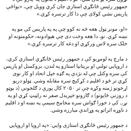
جمهور رئیس ځانګړي استازي جان کري وویل چې، «یواځې
پاریس نشي کولای چې دا کار ترسره کړي.»
«او، مونږ ټول هغه څه نه کوو چې په په پاریس کې مو په
نښه کړي. نو، دا هغه وخت دی چې هیوادونه، حکومتونه او
خلک سره لاس ورکړي او دغه کار ترسره کړي.»
د مارچ په لومړیو کې د جمهور رئیس ځانګړي استازي کري،
د اروپایي تولنې او بریتانیا استازو په لندن، بروکسل او پاریس
کې سره وکتل چې له نژدې په ګډه خپل اتحاد او کار نوی
کړي تر څو د اقلیم د کړکیچ سره مقابله وشي. ټولو دریو
اړخونو ژمنه وکړه چې تر ۲۰۵۰ کال پورې د ګلخونې (د بوټو
د روزنې ځایونو) د ګازونو خپریدل صفر ته راټیټ کړي او په
نړۍ کې د خورا ګواښ سره مخامخ سیمې په نښه او د اقلیم
د ناوړه اثراتو په وړاندې مبارزه وشي.
د جمهور رئیس ځانګړی استازی وایي: «په اروپا او اروپایي