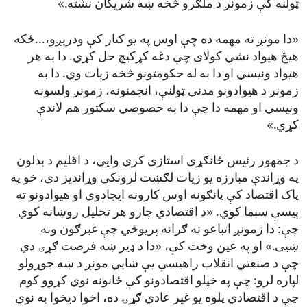
ټولنه کې زمونږ د ملګرو څخه ښه شریکان نشته.»
«دا مونږ ته مهمه ده چې اوس په یو کتار کې ودریږو،...ځکه
هیڅ هیواد نشي کولای چې دغه کړکیچ حل کړي. دا به هر
هیواد ونیسي او دا به له حکومتونو څخه زیات وي. دا به
زمونږ د هیوادونو مدني ټولنې، انجمنونه، زمونږ ولسونه
ونیسي او مهمه دا چې دا به خصوصي سکتور هم لاندې
کړي.»
د جمهور رئیس ځانګړی استازی کري وایي، د اقلیم د بدلون
په وړاندې مبارزه یو زیات لګښت لرونکی وړاندیز دی، خو په
پاک اقتصاد کې پانګونه اوس کارونه ایجادوي او هیوادونو ته
پیسې سبما کوي. «د اقتصادي چارو هر تحلیل روښانه کوي
چې: دا زمونږ اتباعو ته ګرانه پریوځي چې غبرګون ونه
ښیی.» او په عین وخت کې، «دا د ډیر ښه فرصت ګړۍ دي
چې د صنعتي انقلاب راهیسې یې ښایي مونږ د ښه جوړولو
لپاره لرو: چې په خپلو اقتصادونو کې ځانونه نوي کړوو کوم
چې د اقتصادي پلوه یو غیر عادي ګړۍ ده، اخوا دیخوا به نوي