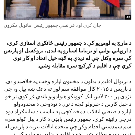
ENVIRONMENT AND HEALTH
IDEALS AND INSTITUTIONS
جان کري او د فرانسې جمهور رئیس امانویل مکرون
د مارچ په لومړیو کې د جمهور رئیس ځانګړي استازي کري،
د اروپایي تولنې او بریتانیا استازو په لندن، بروکسل او پاریس
کې سره وکتل چې له نږدې په ګډه خپل اتحاد او کار نوی
کړي چې د اقلیم د کړکیچ سره مقابله وشي.
د نړیوال اقلیم د بدلون د مخنیوي لپاره وخت په خلاصیدو دی.
د پاریس د ۲۰۱۵ کال موافقه سم لور ته د تک ښه پیل و، چې
نژدې پر ۲۰۰ لاس لیک کوونکو هیوادونو باندې غږ کوي تر څو
د خپل کاربن د خپرولو کچه د نړۍ د تودوخې د محدودولو
لپاره د صنعتي انقلاب دمخه کچې په تناسب د سانتیګراد دوه
درجې راټیټه کړي. جمهور رئیس بایډن د کار د پیل کولو سره
سم سمدستي اقدام وکړ چې متحده ایالات بیرته د پاریس له
تړون سره یوځای شي. خو د اقلیم د بدلون په چارو کې د