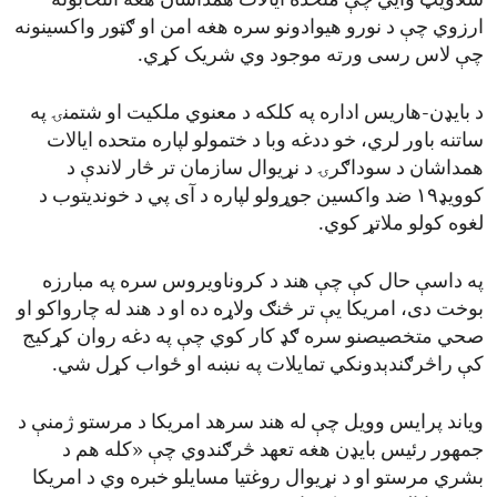
سلاویټ وایي چې متحده ایالات همداشان هغه انتخابونه
ارزوي چې د نورو هیوادونو سره هغه امن او ګټور واکسینونه
چې لاس رسی ورته موجود وي شریک کړي.
د بایډن-هاریس اداره په کلکه د معنوي ملکیت او شتمنۍ په
ساتنه باور لري، خو ددغه وبا د ختمولو لپاره متحده ایالات
همداشان د سوداګرۍ د نړیوال سازمان تر څار لاندې د
کوویډ۱۹ ضد واکسین جوړولو لپاره د آی پي د خوندیتوب د
لغوه کولو ملاتړ کوي.
په داسې حال کې چې هند د کروناویروس سره په مبارزه
بوخت دی، امریکا یې تر څنګ ولاړه ده او د هند له چارواکو او
صحي متخصیصنو سره ګډ کار کوي چې په دغه روان کړکیج
کې راڅرګندېدونکي تمایلات په نښه او ځواب کړل شي.
ویاند پرایس وویل چې له هند سرهد امریکا د مرستو ژمنې د
جمهور رئيس بایډن هغه تعهد څرګندوي چې «کله هم د
بشري مرستو او د نړیوال روغتیا مسایلو خبره وي د امریکا