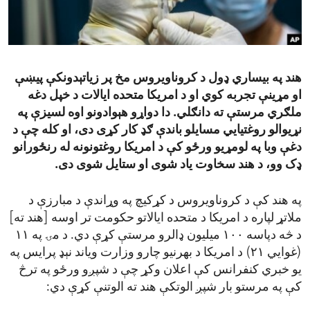
ENVIRONMENT AND HEALTH
IDEALS AND INSTITUTIONS
هند په بیساري ډول د کروناویروس مخ پر زیاتېدونکې پیښې
او مړینې تجربه کوي‌ او د امریکا متحده ایالات د خپل دغه
ملګري مرستې ته دانګلي. دا دواړو هېوادونو اوه لسیزې په
نړیوالو روغتیايي مسایلو باندې ګډ کار کړی دی، او کله چې د
دغې وبا په لومړیو ورځو کې د امریکا روغتونونه له رنځورانو
ډک وو،‌ د هند سخاوت یاد شوی او ستایل شوی دی.
په هند کې د کروناویروس د کړکیچ په وړاندې د مبارزې د
ملاتړ لپاره د امریکا د متحده ایالاتو حکومت تر اوسه [هند ته]
د څه دپاسه ۱۰۰ میلیون ډالرو مرستې کړې دي. د مۍ په ۱۱
(غوایي ۲۱) د امریکا د بهرنیو چارو وزارت ویاند نېډ پرایس په
یو خبري کنفرانس کې اعلان وکړ چې د شپږو ورځو په ترڅ
کې په مرستو بار شپږ الوتکې هند ته الوتنې کړې دي: