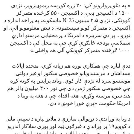
« په دغو پروازونو کې: ۲۰ زره کورسه ریموډیزویر، نژدې
۱۵۰۰ د اکسیجن ډبې، د اکسیجن ۵۵۰ ګرځنده متمرکز
کوونکي، نژدې ۲.۵ میلیون N-95 ماسکونه، په پراخه اندازه د
اکسیجن د متمرکز کولو سیستمونه، د نبض معلومولو الې، او
نورو... پر دې سربېره د امریکا د پرمختیایي مرستو ادارې
سملاسې بودجه ځانګړې کړې چې په محل کې د اکسیجن
۱۰۰۰ ګرځنده متمرکز کوونکې آلې هم واخلي.»
ددې لپاره چې همکاري نوره هم زیاته کړي، متحده ایالات
همداشان د مرستندویانو خصوصي سکتور او غیر دولتي
موسسو سره له نژدې کار کوي. ویاند پرایس په ګوته کړه
چې خصوصي سکتور ژمن دی چې نور ۴۰۰ میلیون ډالر هم
هند سره مرسته وکړي، هغه اقدام چې د هغه په وینا د
امریکا حکومت «پرې خورا خوښ» دی.
د وبا په وړاندې د نړیوالې مبارزې د ملاتړ لپاره د سپینې ماڼۍ
د کوویډ۱۹ پر وړاندې د غبرګون ټیم لوړ پوړي سلاکار اندریو