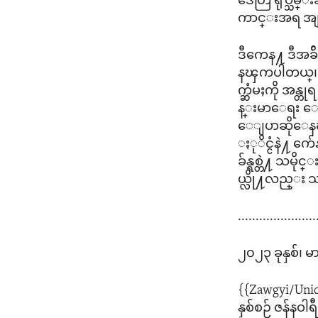
ဒေတြ ရုပ္သိမ္း
ကာင္းအရ အျပစ
ဒီကေန႔ ဒီအခ်ိန
နၾကပါတယ္၊ အ
က္ဆံမႈကို အန္တ
န္းမာေရး ေစာ
ေျပာဆိုေနၾ
ႏုိင္ငံနဲ႔ က်
ခ်န္ရစ္တဲ႔ သ
ယ္လို႔လည္း
......................
၂၀၂၃ ခုနှစ်၊
{{Zawgyi/Uni
နှစ်စဉ် ဇန်န