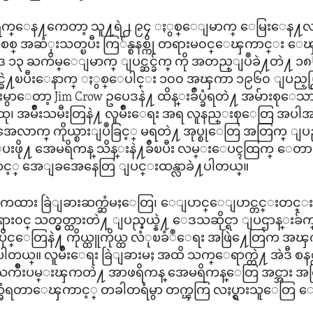
၁၅ ရက္ေန႔ကေတာ့ သူ႔ရဲ႕ ၉၄ ႏွစ္ေျမာက္ ေမြးေန႔လ
္းစစ္ အဆံုးသတ္ၿပီး ကြ်န္စနစ္ကို တရားမ၀င္ေၾကာင္း
၁၃ ႀကိမ္ေျမာက္ ျပင္ဆင္ခ်က္ ကို အတည္ျပဳခဲ႔တဲ႔ ၁၈၆
္ခဲ႔ၿပီးေနာက္ ႏွစ္ေပါင္း ၁၀၀ အၾကာ ၁၉၆၀ ျပည့္လြန္
းမွာေတာ့ Jim Crow ဥပေဒနဲ႔ ထိန္းခ်ဳပ္ခံရတဲ႔ အမ်ားစုေ
ု၊ အမ်ိဳးသမီးတြနဲ႔ လူမ်ိဳးေရး အရ လူနည္းစုေတြ အပါအ
လာက္ ကိုယ္စားျပဳခြင့္ မရတဲ႔ အုပ္စုေတြ အတြက္ ျပည
းဖို႔ အေမရိကန္ သိန္းနဲ႔ခ်ီၿပီး လမ္းေပၚထြက္ ေတာ
္ အေျခအေနေတြ ျပင္းထန္လာခဲ႔ပါတယ္။
ဓိကထား ခြဲျခားဆက္ဆံမႈေတြ၊ ေျပာင္ေျပာင္တင္းတင္း ခ
း၀င္ သတ္မွတ္ထားတဲ႔ ျပည္နယ္နဲ႔ ေဒသဆိုင္ရာ ျပဌာန္းခ်
ပိုင္ေတြနဲ႔ ကိုယ္ထူကိုယ္ထ လံုၿခံဳေရး အဖြဲ႔ေတြက အ
ပါတယ္။ လူမ်ိဳးေရး ခြဲျခားမႈ အထိ သက္ေရာက္တဲ႔ အဲဒီ စန
ႀကိဳးပမ္းၾကတဲ႔ အာဖရိကန္ အေမရိကန္ေတြ အင္အား အလြ
ံရတာေၾကာင့္ တခါတရံမွာ တက္ၾကြ လႈပ္ရွားသူေတြ