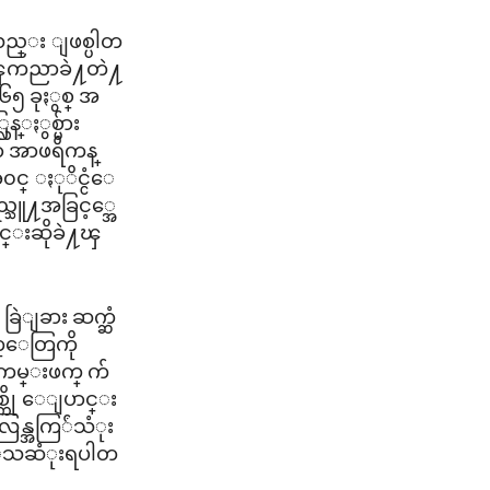
ည္း ျဖစ္ပါတ
 ေၾကညာခဲ႔တဲ႔
၅ ခုႏွစ္ အ
ႏွစ္မ်ား
သာ အာဖရိကန္
၀င္ ႏုိင္ငံေ
္သူ႔အခြင့္အေ
င္းဆိုခဲ႔ၾ
ြဲျခား ဆက္ဆံ
က္ေတြကို
ၾကမ္းဖက္ က်
စ္ကို ေျပာင္း
န္အကြ်ံသံုး
 ေသဆံုးရပါတ