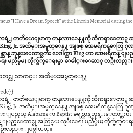
 famous “I Have a Dream Speech” at the Lincoln Memorial during th
န၀ါရီလရဲ႕ တတိယေျမာက္ တနလာၤေန႔ကို သိကၡာေတာ္ရ ဆ
er King, Jr. အထိမ္းအမွတ္ေန႔ အျဖစ္ အေမရိကန္ေတြ 
ခရစ္ယာန္ ဘုန္းေတာ္ႀကီး ေဒါက္တာ King ဟာ အေမရိကန္ ျပ
းေရး မညီမွ်မႈ တိုက္ဖ်က္ေရးမွာ ေခါင္းေဆာင္ တဦးလည္
၊ မာတင္လူသာကင္း အထိမ္းအမွတ္ေန႔
code}}
န၀ါရီလရဲ႕ တတိယေျမာက္ တနလာၤေန႔ကို သိကၡာေတာ္ရ ဆ
er King, Jr. အထိမ္းအမွတ္ေန႔ အျဖစ္ အေမရိကန္ေတြ 
္း ျပည္နယ္ Alabama က Baptist ခရစ္ယာန္ ဘုန္းေတာ္ႀကီး
ျပည္ေထာင္စု အတြင္း လူမ်ိဳးေရး မညီမွ်မႈ တိုက္ဖ်က္ေရ
ဦးလည္း ျဖစ္ပါတယ္။