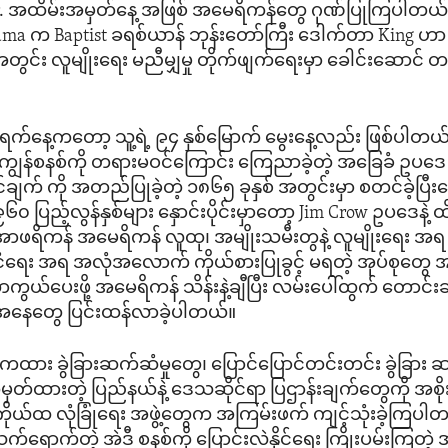
Jr. အထိမ်းအမှတ်နေ့ အဖြစ် အမေရိကန်တွေ ဂုဏ်ပြုကြပါတယ်။ 
ama က Baptist ခရစ်ယာန် ဘုန်းတော်ကြီး ဒေါက်တာ King ဟ
တွင်း လူမျိုးရေး မညီမျှမှု တိုက်ဖျက်ရေးမှာ ခေါင်းဆောင် 
ရက်နေ့ကတော့ သူ့ရဲ့ ၉၄ နှစ်မြောက် မွေးနေ့လည်း ဖြစ်ပါတယ်
ကျွန်စနစ်ကို တရားမဝင်ကြောင်း ကြေညာခဲ့တဲ့ အခြေခံ ဥပဒေ 
ချက် ကို အတည်ပြုခဲ့တဲ့ ၁၈၆၅ ခုနှစ် အတွင်းမှာ စတင်ခဲ့ပြီးန
ပြည့်လွန်နှစ်များ နှောင်းပိုင်းမှာတော့ Jim Crow ဥပဒေနဲ့ ထိန
ာဖရိကန် အမေရိကန် လူထု၊ အမျိုးသမီးတွနဲ့ လူမျိုးရေး အရ
ငံရေး အရ အလုံအလောက် ကိုယ်စားပြုခွင့် မရတဲ့ အုပ်စုတွေ 
ွယ်ပေးဖို့ အမေရိကန် သိန်းနဲ့ချီပြီး လမ်းပေါ်ထွက် တောင်း
အနေတွေ ပြင်းထန်လာခဲ့ပါတယ်။
ိကထား ခွဲခြားဆက်ဆံမှုတွေ၊ ပြောင်ပြောင်တင်းတင်း ခွဲခြား 
တ်ထားတဲ့ ပြည်နယ်နဲ့ ဒေသဆိုင်ရာ ပြဌာန်းချက်တွေကို အစို
ူကိုယ်ထ လုံခြုံရေး အဖွဲ့တွေက အကြမ်းဖက် ကျင့်သုံးခဲ့ကြပါတ
 သက်ရောက်တဲ့ အဲဒီ စနစ်ကို ပြောင်းလဲနိုင်ရေး ကြိုးပမ်းကြတဲ