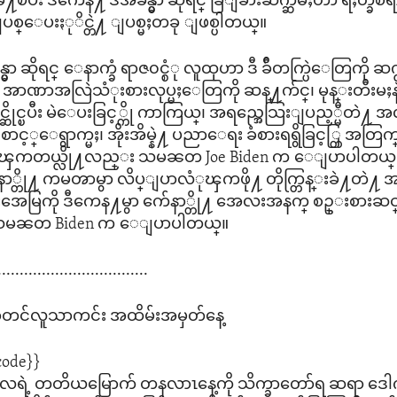
ခဲ႔ၿပီး ဒီကေန႔ ဒီအခ်ိန္မွာ ဆိုရင္ ခြဲျခားဆက္ဆံမႈဟာ ရႈတ္ခ
္ေပးႏုိင္တဲ႔ ျပစ္မႈတခု ျဖစ္ပါတယ္။
္မွာ ဆိုရင္ ေနာက္ခံ ရာဇ၀င္စံု လူထုဟာ ဒီ ခ်ီတက္ပြဲေတြကို 
ာဏာအလြဲသံုးစားလုပ္မႈေတြကို ဆန္႔က်င္၊ မုန္းတီးမႈန
ုရင္ဆိုင္ၿပီး မဲေပးခြင့္ကို ကာကြယ္၊ အရည္အေသြးျပည့္မီတဲ႔ အလု
င့္ေရွာက္မႈ၊ အိုးအိမ္နဲ႔ ပညာေရး ခံစားရရွိခြင့္တြ အတ
ကတယ္လို႔လည္း သမၼတ Joe Biden က ေျပာပါတယ္။ က
ေနာ္တို႔ ကမၻာမွာ လိပ္ျပာလံုၾကဖို႔ တိုက္တြန္းခဲ႔တဲ႔ အ
မိုင္းအေမြကို ဒီကေန႔မွာ က်ေနာ္တို႔ အေလးအနက္ စဥ္းစား
 သမၼတ Biden က ေျပာပါတယ္။
..................................
 မာတင်လူသာကင်း အထိမ်းအမှတ်နေ့
code}}
ဝါရီလရဲ့ တတိယမြောက် တနလာၤနေ့ကို သိက္ခာတော်ရ ဆရာ ဒေ