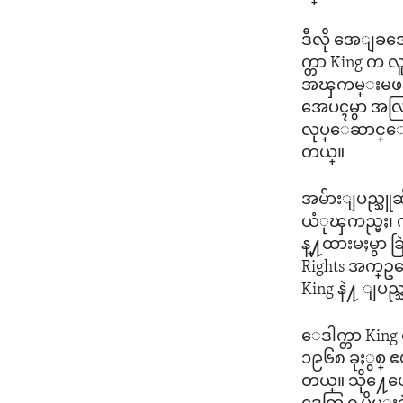
ဒီလို အေျခအေ
က္တာ King က လ
အၾကမ္းမဖက္ 
အေပၚမွာ အလြ
လုပ္ေဆာင္ေ
တယ္။
အမ်ားျပည္သူဆိ
ယံုၾကည္မႈ၊ က
န္႔ထားမႈမွာ 
Rights အက္ဥပ
King နဲ႔ ျပည
ေဒါက္တာ King
၁၉၆၈ ခုႏွစ္ 
တယ္။ သို႔ေပ