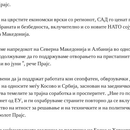
рајс.
на цврстите економски врски со регионот, САД го ценат 
дбраната и безбедноста, вклучително и со новите НАТО со
а Македонија.
аме напредокот на Северна Македонија и Албанија во одн
одолжуваме да го поддржуваме отворањето на пристапнит
и во јуни “, рече Прајс.
вени да ја поддржат работата кон сеопфатен, обврзувачки 
 на односите меѓу Косово и Србија, заснован на заедничк
ува темелите за трајна соработка и просперитет. „Ние го 
нет од ЕУ, и ги охрабруваме страните повторно да се вклу
ство на итност за решавање и на техничките и на полити
ролот Прајс.