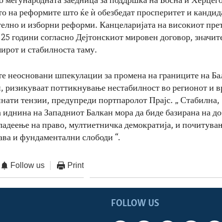
о меѓународната заедница за поддршка на Босна и Херцег
о на реформите што ќе ѝ обезбедат просперитет и кандид
телно и изборни реформи. Канцеларијата на високиот пре
 25 години согласно Дејтонскиот мировен договор, значит
мирот и стабилноста таму.
 неосновани шпекулации за промена на границите на Ба
, ризикуваат поттикнување нестабилност во регионот и в
инати тензии, предупреди портпаролот Прајс. „ Стабилна,
 иднина на Западниот Балкан мора да биде базирана на д
ладеење на право, мултиетничка демократија, и почитува
ава и фундаментални слободи “.
Follow us
Print
FOLLOW US