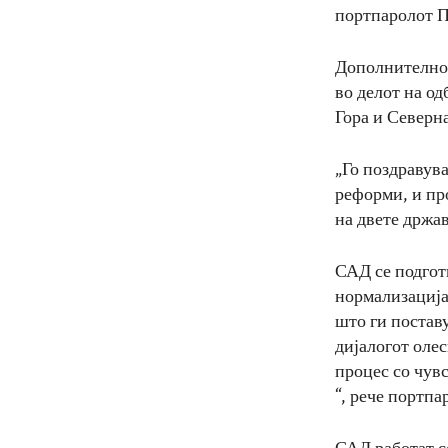
портпаролот П
Дополнително 
во делот на о
Гора и Северн
„Го поздравув
реформи, и пр
на двете држав
САД се подгот
нормализација
што ги постав
дијалогот олес
процес со чув
“, рече портпа