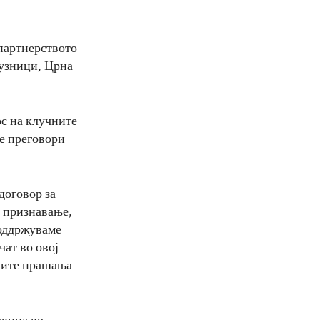
партнерството
јузници, Црна
ос на клучните
е преговори
договор за
о признавање,
поддржуваме
чат во овој
чките прашања