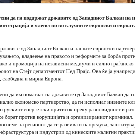
ени да ги поддржат државите од Западниот Балкан на 
интеграција и членство во клучните европски и евроа
државите од Западниот Балкан и нашите европски партнер
увањето, владеење на правото и реформите за борба прот
како и промоција на независни медиуми и силно граѓанско 
ролот на Стејт департментот Нед Прајс. Ова ќе ја унапред
, слободна и мирна Европа.
ени да им помагаат на државите од Западниот Балкан да г
нално економско партнерство, да ги исполнат нивните кл
со рускиот енергетски притисок преку разновидност и разв
 се борат против корупцијата и организираниот криминал. 
могнеме на регионот да се развива и напредува, заштитува
нфраструктура и индустрии од кинеските малигни практик