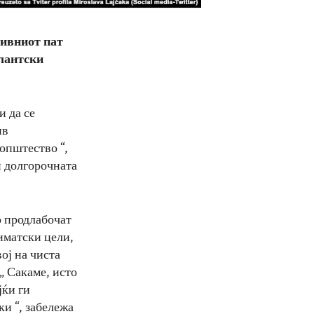
нивниот пат
тлантски
и да се
ив
општество “,
и долгорочната
о продлабочат
иматски цели,
ој на чиста
„ Сакаме, исто
јќи ги
и “, забележа