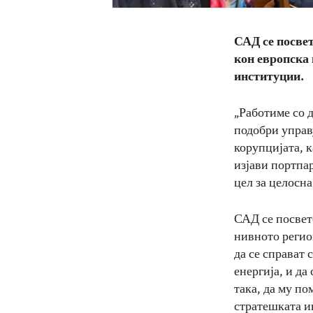
САД се посвет
кон европска 
институции.
„Работиме со 
подобри управ
корупцијата, 
изјави портпа
цел за целосна
САД се посвет
нивното регио
да се справат 
енергија, и да
така, да му по
стратешката и