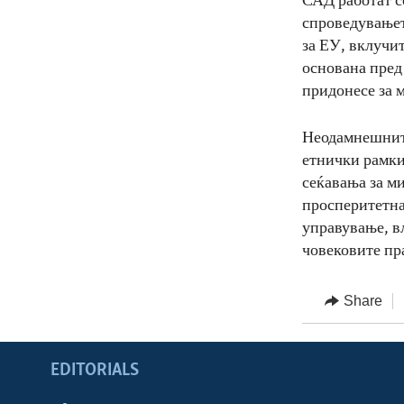
САД работат с
спроведувањет
за ЕУ, вклучи
основана пред
придонесе за 
Неодамнешните
етнички рамки
сеќавања за м
просперитетна
управување, в
човековите пр
Share
EDITORIALS