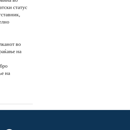
овина во
атски статус
тставник,
елно
лканот во
раќање на
обро
ње на