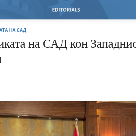
АТА НА САД
иката на САД кон Западни
н