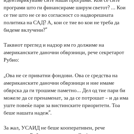
идентификуваме сите наши програми. Кои се сите
програми што ги финансираме ширум светот? ... Кои
се тие што не се во согласност со надворешната
политика на САД? А, кои се тие во кои не треба да
бидеме вклучени?“
Таквиот преглед и надзор им го должиме на
американските даночни обврзници, рече секретарот
Рубио:
„Ова не се приватни фондови. Ова се средства на
американските даночни обврзници и ние имаме
обврска да ги трошиме паметно... Дел од тие пари би
можеле да се пренаменат, за да се потрошат – и да има
уште повеќе пари за вистинските приоритети. Тоа
беше нашата надеж“.
За жал, УСАИД не беше кооперативен, рече