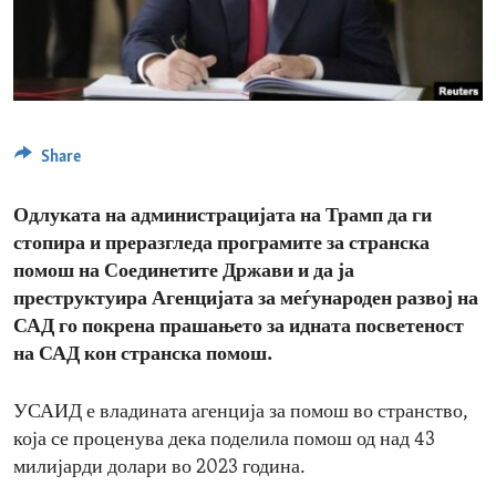
Share
Одлуката на администрацијата на Трамп да ги
стопира и преразгледа програмите за странска
помош на Соединетите Држави и да ја
преструктуира Агенцијата за меѓународен развој на
САД го покрена прашањето за идната посветеност
на САД кон странска помош.
УСАИД е владината агенција за помош во странство,
која се проценува дека поделила помош од над 43
милијарди долари во 2023 година.