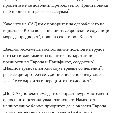
процента не се доволни. Претседателот Трамп повика
на 5 проценти и јас се согласувам“.
Како што на САД им е приоритет на одвраќањето на
војната со Кина во Пацификот, „европските сојузници
мора да предводат“, повика секретарот Хегсет.
„Заедно, можеме да воспоставиме поделба на трудот
што ќе ги максимизира нашите компаративни
предности во Европа и Пацификот, соодветно“.
„Нашиот трансатлантски сојуз траеше со децении“,
рече секретарот Хегсет, „и ние целосно очекуваме
дека ќе се одржи за генерациите што доаѓаат“.
„Но, САД повеќе нема да толерираат неурамнотежени
односи што поттикнуваат зависност. Наместо тоа,
нашиот однос ќе има приоритет да ја овласти Европа
да има одговорност за сопствената безбедност.