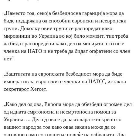
„Наместо тоа, секоја безбедносна гаранција мора да
биде поддржана од способни европски и неевропски
трупи. Доколку овие трупи се распоредат како
мировници во Украина во кој било момент, тие треба
да бидат распоредени како дел од мисијата што не е
членка на НАТО и не треба да бидат опфатени со член
пет“.
„Заштитата на европската безбедност мора да биде
императив за европските членки на НАТО“, истакна
секретарот Хегсет.
„Како дел од ова, Европа мора да обезбеди огромен дел
од идната смртоносна и несмртоносна помош за
Украина. ... Дел од ова е да разговарате искрено со
вашиот народ за тоа како оваа закана може да се
одговори само со трошење повеќе на одбраната. Два