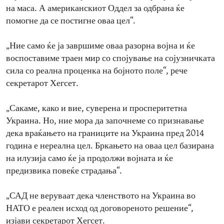
на маса. А американскиот Оддел за одбрана ќе
помогне да се постигне оваа цел“.
„Ние само ќе ја завршиме оваа разорна војна и ќе
воспоставиме траен мир со спојување на сојузничката
сила со реална проценка на бојното поле“, рече
секретарот Хегсет.
„Сакаме, како и вие, суверена и просперитетна
Украина. Но, ние мора да започнеме со признавање
дека враќањето на границите на Украина пред 2014
година е нереална цел. Бркањето на оваа цел базирана
на илузија само ќе ја продолжи војната и ќе
предизвика повеќе страдања“.
„САД не веруваат дека членството на Украина во
НАТО е реален исход од договореното решение“,
изјави секретарот Хегсет.