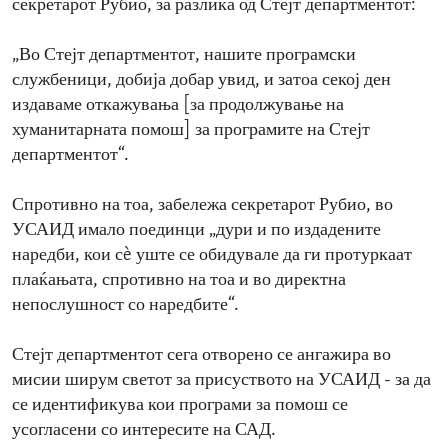
секретарот Рубио, за разлика од Стејт департментот:
„Во Стејт департментот, нашите програмски
службеници, добија добар увид, и затоа секој ден
издаваме откажувања [за продолжување на
хуманитарната помош] за програмите на Стејт
департментот“.
Спротивно на тоа, забележа секретарот Рубио, во
УСАИД имало поединци „дури и по издадените
наредби, кои сè уште се обидувале да ги протуркаат
плаќањата, спротивно на тоа и во директна
непослушност со наредбите“.
Стејт департментот сега отворено се ангажира во
мисии ширум светот за присуството на УСАИД - за да
се идентификува кои програми за помош се
усогласени со интересите на САД.