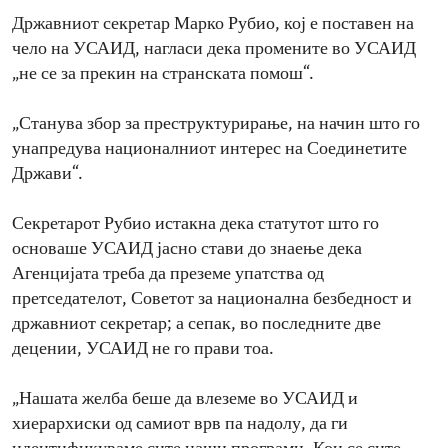
Државниот секретар Марко Рубио, кој е поставен на
чело на УСАИД, нагласи дека промените во УСАИД
„не се за прекин на странската помош“.
„Станува збор за преструктурирање, на начин што го
унапредува националниот интерес на Соединетите
Држави“.
Секретарот Рубио истакна дека статутот што го
основаше УСАИД јасно стави до знаење дека
Агенцијата треба да преземе упатства од
претседателот, Советот за национална безбедност и
државниот секретар; а сепак, во последните две
децении, УСАИД не го прави тоа.
„Нашата желба беше да влеземе во УСАИД и
хиерархиски од самиот врв па надолу, да ги