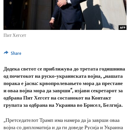
ENVIRONMENT AND HEALTH
IDEALS AND INSTITUTIONS
Пит Хегсет
Share
Додека светот се приближува до третата годишнина
од почетокот на руско-украинската војна, „нашата
порака е јасна: крвопролевањето мора да престане
и оваа војна мора да заврши“, изјави секретарот за
одбрана Пит Хегсет на состанокот на Контакт
групата за одбрана на Украина во Брисел, Белгија.
„Претседателот Трамп има намера да ја заврши оваа
војна со дипломатија и да ги доведе Русија и Украина