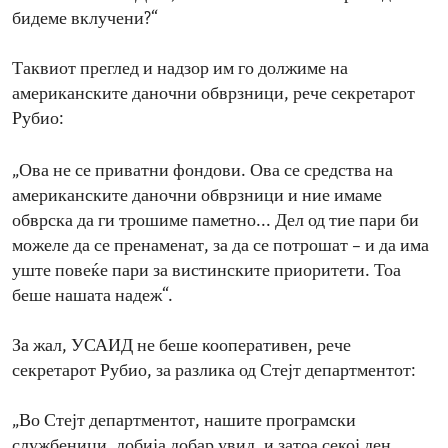
бидеме вклучени?“
Таквиот преглед и надзор им го должиме на
американските даночни обврзници, рече секретарот
Рубио:
„Ова не се приватни фондови. Ова се средства на
американските даночни обврзници и ние имаме
обврска да ги трошиме паметно... Дел од тие пари би
можеле да се пренаменат, за да се потрошат – и да има
уште повеќе пари за вистинските приоритети. Тоа
беше нашата надеж“.
За жал, УСАИД не беше кооперативен, рече
секретарот Рубио, за разлика од Стејт департментот:
„Во Стејт департментот, нашите програмски
службеници, добија добар увид, и затоа секој ден