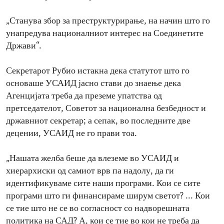
„Станува збор за преструктурирање, на начин што го
унапредува националниот интерес на Соединетите
Држави“.
Секретарот Рубио истакна дека статутот што го
основаше УСАИД јасно стави до знаење дека
Агенцијата треба да преземе упатства од
претседателот, Советот за национална безбедност и
државниот секретар; а сепак, во последните две
децении, УСАИД не го прави тоа.
„Нашата желба беше да влеземе во УСАИД и
хиерархиски од самиот врв па надолу, да ги
идентификуваме сите наши програми. Кои се сите
програми што ги финансираме ширум светот? ... Кои
се тие што не се во согласност со надворешната
политика на САД? А, кои се тие во кои не треба да