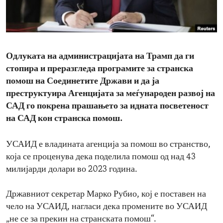
ENVIRONMENT AND HEALTH
IDEALS AND INSTITUTIONS
Одлуката на администрацијата на Трамп да ги
стопира и преразгледа програмите за странска
помош на Соединетите Држави и да ја
преструктуира Агенцијата за меѓународен развој на
САД го покрена прашањето за идната посветеност
на САД кон странска помош.
УСАИД е владината агенција за помош во странство,
која се проценува дека поделила помош од над 43
милијарди долари во 2023 година.
Државниот секретар Марко Рубио, кој е поставен на
чело на УСАИД, нагласи дека промените во УСАИД
„не се за прекин на странската помош“.