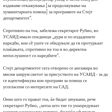
издаваме откажувања [за продолжување на
хуманитарната помош] за програмите на Стејт
департментот“.
Спротивно на тоа, забележа секретарот Рубио, во
УСАИД имало поединци „дури и по издадените
наредби, кои сè уште се обидувале да ги протуркаат
плаќањата, спротивно на тоа и во директна
непослушност со наредбите“.
Стејт департментот сега отворено се ангажира во
мисии ширум светот за присуството на УСАИД - за да
се идентификува кои програми за помош се
усогласени со интересите на САД.
Оние што го прават тоа, ќе бидат зачувани, рече
секретарот Рубио, „затоа што тие го унапредуваат