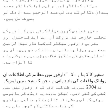
سینئر کمانڈر اورآر ایس ایف کمانڈر محمد
ہمدان دگالو کے بھائی عبد الرحیم ہمدان دگالو
بھی شامل ہیں۔
سفیر تھامس گرین فیلڈ کہتی ہیں کہ امریکی
محکمہ خارجہ نے اس وقت آر ایس ایف کے جنرل اور
مغربی دارفور سیکٹر کے کمانڈر عبدالرحمن
جمعہ پر ویزا پابندیاں عائد کر دی ہیں۔ ان پر
انسانی حقوق کی سنگین خلاف ورزی میں ملوث ہونے
کا الزام ہے۔
سفیر کا کہنا ہے کہ ’’دارفور میں مظالم کی اطلاعات ان
ہولناک واقعات کی یاد دہانی ہے جن کے نتیجے میں امریکہ
نے 2004 میں یہ طے کیا تھا کہ دارفور میں نسل
کشی کی گئی تھی۔ لیکن مجھے یہ دیکھ کر مایوسی
ہوئی کہ اس وحشیانہ تنازعے کو عالمی برادری
کی طرف سے کتنی کم توجہ ملی ہے۔