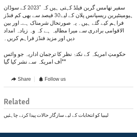
سفیر تھامس گرین فیلڈ کہتی ہیں کہ "2023 کے سوڈان
ہیومینٹیرین ریسپانس پلان کے لیے30 فیصد سے بھی کم فنڈز
فراہم کیے گئے ہیں۔ یہ صورتحال شرمناک ہے. اور بین
الاقوامی برادری سے میرا مطالبہ ہے کہ وہ زیادہ امداد
دیں اور مزید فنڈز فراہم کریں۔
حکومتِ امریکہ کے نکتۂ نظر کا ترجمان اداریہ جو وائس
آف امریکہ سے نشر کیا گیا**
Share
Follow us
Related
لیبیا کو انتخابات کے لیے سازگار حالات پیدا کرنے چاہئیں