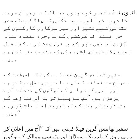
انہوں نے 6 ستمبر کو دونوں ممالک کے درمیان سرحد
کا دورہ کیا اور توجہ دلائی کہ چاڈ کی حکومت،
مقامی کمیونٹیز اور غیر سرکاری کارکنوں کی
جراتمندانہ کوششوں کے باوجود متعدد پناہ
گزین اب بھی خوراک، پانی، صحت کی دیکھ بھال
اور دیگر ضروری اشیاء کی کمی کا سامنا کر رہے
ہیں۔
سفیر تھامس گرین فیلڈ نے کہا کہ اس شدت کے
بحران سے نمٹنے کے لیے عالمی ردِعمل درکار ہے
اور امریکہ سوڈان کے لوگوں کی مدد کے لیے
پرعزم ہے۔ ’’سب سے پہلے تو ہم اس تنازعہ کے
متاثرین کی مدد کے لیے مزید اقدامات کر رہے
ہیں۔‘‘
سفیر تھامس گرین فیلڈ کہتی ہیں کہ ’’آج میں اعلان کر
رہی ہوں کہ امریکہ سوڈان اور پڑوسی ممالک کے لوگوں