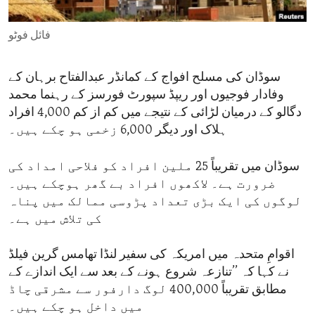
ENVIRONMENT AND HEALTH
فائل فوٹو
IDEALS AND INSTITUTIONS
سوڈان کی مسلح افواج کے کمانڈر عبدالفتاح برہان کے
وفادار فوجیوں اور ریپڈ سپورٹ فورسز کے رہنما محمد
دگالو کے درمیان لڑائی کے نتیجے میں کم از کم 4,000 افراد
ہلاک اور دیگر 6,000 زخمی ہو چکے ہیں۔
سوڈان میں تقریباً 25 ملین افراد کو فلاحی امداد کی
ضرورت ہے۔ لاکھوں افراد بے گھر ہوچکے ہیں۔
لوگوں کی ایک بڑی تعداد پڑوسی ممالک میں پناہ
کی تلاش میں ہے۔
اقوامِ متحدہ میں امریکہ کی سفیر لنڈا تھامس گرین فیلڈ
نے کہا کہ ’’تنازعہ شروع ہونے کے بعد سے ایک اندازے کے
مطابق تقریباً 400,000 لوگ دارفور سے مشرقی چاڈ
میں داخل ہو چکے ہیں۔