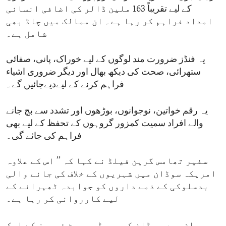
کے لیے تقریباً 163 ملین ڈالر کی اضافی انسانی
امداد فراہم کر رہا ہے۔ ان ممالک میں چاڈ بھی
شامل ہے۔
یہ فنڈز ضرورت مند لوگوں کے لیے خوراک، پانی، صفائی
ستھرائی، صحت کی دیکھ بھال اور دیگر ضروری اشیاء
فراہم کرنے کے لیےدیےجائیں گے۔
یہ رقم خواتین، نوجوانوں، بوڑھوں اور تشدد سے بچ جانے
والے افراد سمیت کمزور گروہوں کے تحفظ کے لیے بھی
فراہم کی جائے گی۔
سفیر تھامس گرین فیلڈ نے کہا کہ ’’ اس کے علاوہ
امریکہ سوڈان میں شہریوں کے خلاف کی جانے والی
بدسلوکی کے ذمے داروں کو جوابدہ ٹھہرانے کے
لیے کارروائی کر رہا ہے۔
ان میں سوڈان کی ریپڈ سپورٹ فورسز کے ایک