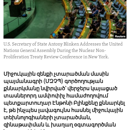
ENVIRONMENT AND HEALTH
IDEALS AND INSTITUTIONS
U.S. Secretary of State Antony Blinken Addresses the United
Nations General Assembly During the Nuclear Non-
Proliferation Treaty Review Conference in New York.
Միջուկային զենքի չտարածման մասին
պայմանագրի (ՄԶՉՊ) գործողության
քննարկմանը նվիրված՝ վերջերս կայացած
տասներորդ ամփոփիչ համաժողովում
պետքարտուղար Էնթոնի Բլինքենը քննարկել
է, թե ինչպես լավագույնս հասնել միջուկային
տեխնոլոգիաների չտարածման,
զինաթափման և խաղաղ օգտագործման