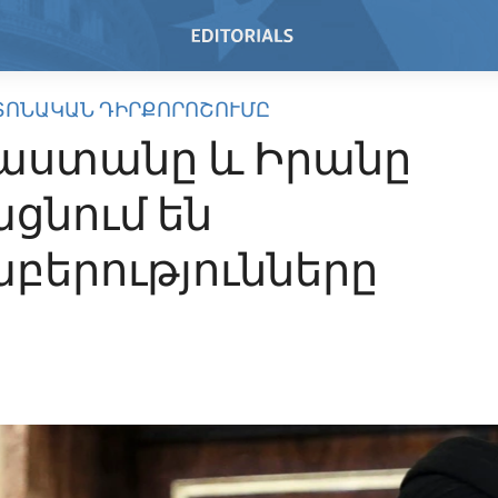
ՏՈՆԱԿԱՆ ԴԻՐՔՈՐՈՇՈՒՄԸ
աստանը և Իրանը
ցնում են
բերությունները