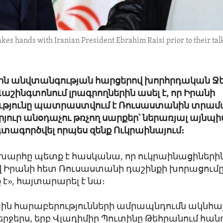
akes hands with Iranian President Ebrahim Raisi prior to their talk
ին անվտանգության հարցերով խորհրդական Ջե
աշինգտոնում լրագրողներին ասել է, որ Իրանի
թյունը պատրաստվում է Ռուսաստանին տրամա
րյուր անօդաչու թռչող սարքեր՝ ներառյալ այնպիս
գտագործվել որպես զենք Ուկրաինայում։
խարհը պետք է հասկանա, որ ուկրաինացիների
Իրանի հետ Ռուսաստանի դաշինքի խորացումը 
է», հայտարարել է նա։
ին հարաբերությունների ամրապնդումն ակնհ
վերջերս, երբ Վլադիմիր Պուտինը Թեհրանում հա