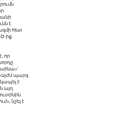
լրումն
ար
րանի
նն է
ազմի հետ
ՏՕ-ից
, որ
ջնորդը
րաինա»՝
 «Այժմ պարզ
 կապել է
ն այդ
Պուտինին
», նշել է