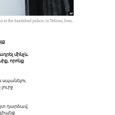
s at the Saadabad palace, in Tehran, Iran,
յք
դրել մինչև
իք, որոնք
ն սպանելու
լուրջ
այտ դարձավ
նդիպեց