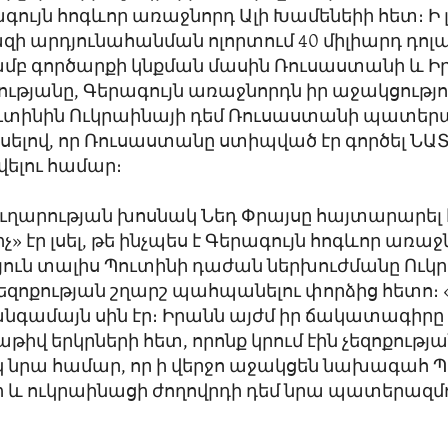
գույն հոգևոր առաջնորդ Ալի Խամենեիի հետ։ Ի 
զի արդյունահանման ոլորտում 40 միլիարդ դոլ
ամբ գործարքի կնքման մասին Ռուսաստանի և Ի
թյանը, Գերագույն առաջնորդն իր աջակցությու
ուտինին Ուկրաինայի դեմ Ռուսաստանի պատեր
ելով, որ Ռուսաստանը ստիպված էր գործել ՆԱ
լու համար։
ղարության խոսնակ Նեդ Փրայսը հայտարարել է
» էր լսել, թե ինչպես է Գերագույն հոգևոր առա
ուն տալիս Պուտինի դաժան ներխուժմանը Ուկ
չեզոքության շղարշ պահպանելու փորձից հետո։
իանգամայն սին էր։ Իրանն այժմ իր ճակատագիրը
թիվ երկրների հետ, որոնք կրում էին չեզոքությա
կ նրա համար, որ ի վերջո աջակցեն նախագահ 
 և ուկրաինացի ժողովրդի դեմ նրա պատերազմում