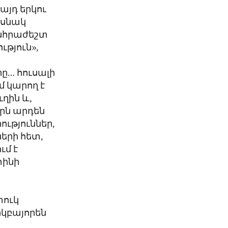
այդ երկու
ոսնակ
անհրաժեշտ
ւթյուն»,
ն
ը… հուսալի
մ կարող է
ւղին և,
որն արդեն
ւթյուններ,
երի հետ,
ւմ է
տինի
տուկ
րկբայորեն