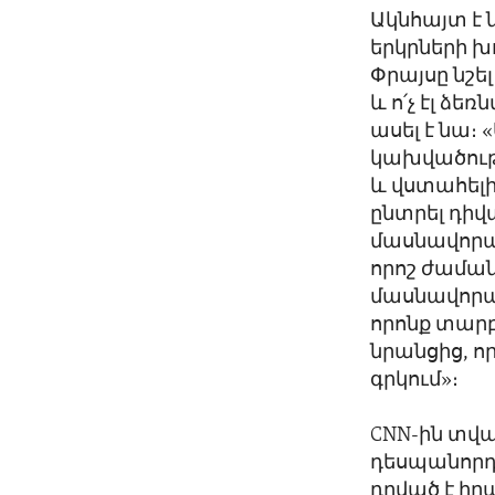
Ակնհայտ է 
երկրների 
Փրայսը նշե
և ո՛չ էլ ձե
ասել է նա։
կախվածությ
և վստահելի
ընտրել դիվա
մասնավորապ
որոշ ժաման
մասնավորա
որոնք տարբ
նրանցից, ո
գրկում»։
CNN-ին տվա
դեսպանորդ 
դրված է իր