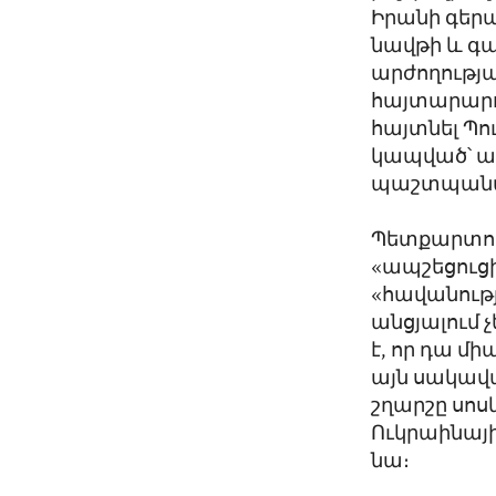
Իրանի գերա
նավթի և գա
արժողությ
հայտարարու
հայտնել Պ
կապված՝ աս
պաշտպանվե
Պետքարտու
«ապշեցուցիչ
«հավանությ
անցյալում 
է, որ դա մ
այն սակավա
շղարշը սոս
Ուկրաինայի
նա։