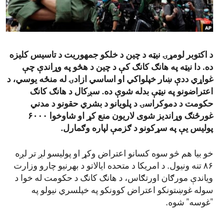
ENVIRONMENT AND HEALTH
IDEALS AND INSTITUTIONS
د اکتوبر لومړۍ نیټه د چین د خلکو جمهوریت د تاسیس کلیزه
ده. دا نیټه په هانګ کانګ کې د چین د هڅو په وړاندې چې
غواړي ددې ښار خپلواکي او اساسي ازادۍ له منځه یوسي، د
اعتراضونو په نیټې بدله شوې ده. سږکال د هانګ کانګ
حکومت د دموکراسۍ د پلویانو د بشري حقونو د مدني
غورځنګ وړاندیز شوی لاریون منع کړ او شاوخوا ۶۰۰۰
پولیس یې په سړکونو د ګزمې لپاره وګمارل.
خو بیا هم څو سوه کسانو اعتراض وکړ او پولیسو لږ تر لږه
۸۶ تنه ونیول. د امریکا د متحده ایالاتو د بهرنیو چارو وزارت
ویاندې مورګان اورتګاس، د هانګ کانګ د حکومت له خوا د
سوله غوښتونکو اعتراض کوونکو په خپلسري نیولو په
"غوسه" شوه.