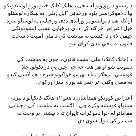
د رسنیو د رپوټونو له مخې د هانګ کانګ ځینو نورو اوسیدونکو
بیا د دموکراسي پلوه ورځپاڼې "اپل ډیلي" په ښکاره لوستلو
او کله هم د پولیسو پر وړاندې ددې ورځپاڼې په لوستلو سره
خپل اعتراض څرګند کړ. ددې ورځپاڼې بنسټ ایښودونکی
جیمي لای، د اګست په میاشت کې د ملي امنیت د سخت
قانون له مخې بندي کړای شو.
د (هانګ کانګ) ملي امنیت قانون د جون په میاشت کې
تصویب شو او هر هغه څه چې چین یې د ړنګولو، جلا
غوښتنې، ترهګرۍ یا د بهرنیو ځواکونو سره د هم لاسي کیدو
په معنی وګڼي، تر عمر بند پورې سزا ورکوي.
اعتراض کوونکو همداشان د هغو ۱۲ هانګ کانګیانو د بیرته
ستنولو غوښتنه وکړه چې د اګست په میاشت کې د چینایي
مقاماتو له خوا دموکرات تایوان ته د تیښتې پر وخت په
سمندر کې نیول شوي دي.