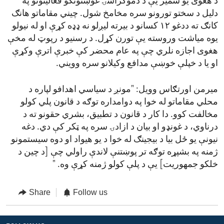
د هغوی یو شمیر یې د دموکراسۍ غوښتونکو فعالیتونو په
دلیل د سختو تورونو سره مخامخ شول. چیني مقاماتو هانګ
کانګ ته ددغو ۱۲ کسانو د بیرته لیږلو نه ډډه کړې او له نیولو
یوه میاشت وروسته یې تورن کړل. د رسنیو د رپوټ له مخې
هغوی اجازه نلري چې په عام محضر کې خبرې اترې وکړې
او یا د خپلې خوښې مدافع وکیلانو سره وویني.
میرمن اورتګاس وویل: "مونږ د سیاسي اهدافو لپاره د
محلي مقاماتو له خوا په دوامداره توګه د قانون پلي کولو
مخالفت کوو. دا کار د قانون د تطبیق، بشري حقونو ته د
درناوي، د غونډو او بیان د ازادۍ سره په ټکر کې دي. دغه
نیونې یو ځل بیا د بیجینګ له خوا د یو هیواد او دوه سیستمونو
ژمنه په بشپړه توګه تر پوښتنې لاندې راولي چې [د چین د
خلکو جمهوریت] یې د پلې کولو ژمنه کړې وه. "
Share
Follow us