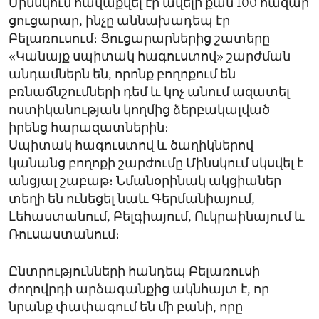
Մինսկում հավաքվել էր ավելի քան 100 հազար
ցուցարար, ինչը աննախադեպ էր
Բելառուսում։ Ցուցարարներից շատերը
«Կանայք սպիտակ հագուստով» շարժման
անդամներն են, որոնք բողոքում են
բռնաճնշումների դեմ և կոչ անում ազատել
ոստիկանության կողմից ձերբակալված
իրենց հարազատներին։
Սպիտակ հագուստով և ծաղիկներով
կանանց բողոքի շարժումը Մինսկում սկսվել է
անցյալ շաբաթ։ Նմանօրինակ ակցիաներ
տեղի են ունեցել նաև Գերմանիայում,
Լեհաստանում, Բելգիայում, Ուկրաինայում և
Ռուսաստանում։
Ընտրությունների հանդեպ Բելառուսի
ժողովրդի արձագանքից ակնհայտ է, որ
նրանք փափագում են մի բանի, որը