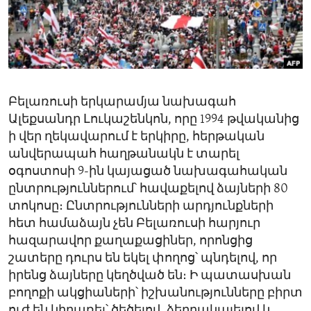
ENVIRONMENT AND HEALTH
IDEALS AND INSTITUTIONS
Բելառուսի երկարամյա նախագահ
Ալեքսանդր Լուկաշենկոն, որը 1994 թվականից
ի վեր ղեկավարում է երկիրը, հերթական
անվերապահ հաղթանակն է տարել
օգոստոսի 9-ին կայացած նախագահական
ընտրություններում՝ հավաքելով ձայների 80
տոկոսը։ Ընտրությունների արդյունքների
հետ համաձայն չեն Բելառուսի հարյուր
հազարավոր քաղաքացիներ, որոնցից
շատերը դուրս են եկել փողոց՝ պնդելով, որ
իրենց ձայները կեղծված են։ Ի պատասխան
բողոքի ակցիաների՝ իշխանությունները բիրտ
ուժ են կիրառել՝ ծեծելով, ձերբակալելով և