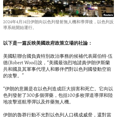
ENVIRONMENT AND HEALTH
IDEALS AND INSTITUTIONS
2024年4月14日伊朗向以色列發射無人機和導彈後，以色列反
導系統開始運行。
以下是一篇反映美國政府政策立場的社論：
美國駐聯合國負責特別政治事務的候補代表羅伯特·伍
德(Robert Wood)說，“美國最強烈地譴責伊朗伊斯蘭
共和國及其軍事代理人和夥伴們對以色列國發動空前
的攻擊。”
“伊朗的意圖是在以色列造成巨大損害和死亡。它向以
色列發射了300多個彈藥，包括100多枚彈道導彈和陸
地攻擊巡航導彈以及炸藥無人機。
伊朗的魯莽行動不光對以色列人口構成威脅，還對當