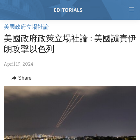
Accessibility
links
Skip
美國政府立場社論
to
HOME
美國政府政策立場社論 : 美國譴責伊
main
VIDEO
content
朗攻擊以色列
RADIO
Skip
to
April 19, 2024
REGIONS
main
Share
TOPICS
AFRICA
Navigation
Skip
ARCHIVE
AMERICAS
HUMAN RIGHTS
to
ABOUT US
ASIA
SECURITY AND DEFENSE
Search
EUROPE
AID AND DEVELOPMENT
FOLLOW US
MIDDLE EAST
DEMOCRACY AND GOVERNANCE
ECONOMY AND TRADE