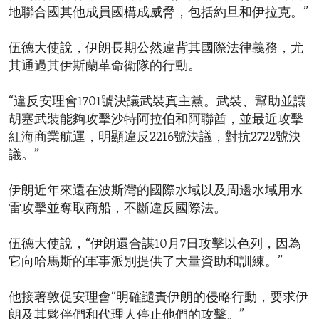
地聯合國其他成員國構成威脅，包括約旦和伊拉克。”
伍德大使說，伊朗長期公然違背其國際法律義務，尤
其通過其伊斯蘭革命衛隊的行動。
“違反安理會1701號決議武裝真主黨。武裝、幫助並讓
胡塞武裝能夠攻擊沙特阿拉伯和阿聯酋，並最近攻擊
紅海商業航運，明顯違反2216號決議，對抗2722號決
議。”
伊朗近年來還在波斯灣的國際水域以及周邊水域用水
雷攻擊並奪取商船，不斷違反國際法。
伍德大使說，“伊朗還合謀10月7日攻擊以色列，因為
它向哈馬斯的軍事派別提供了大量資助和訓練。”
他接著敦促安理會“明確譴責伊朗的侵略行動，要求伊
朗及其夥伴們和代理人停止他們的攻擊。”