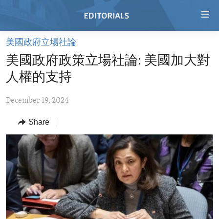
Accessibility
links
Skip
美國政府立場社論
to
HOME
美國政府政策立場社論: 美國加大對
main
VIDEO
content
人權的支持
RADIO
Skip
to
December 19, 2024
REGIONS
main
Share
TOPICS
AFRICA
Navigation
Skip
ARCHIVE
AMERICAS
HUMAN RIGHTS
to
ABOUT US
ASIA
SECURITY AND DEFENSE
Search
EUROPE
AID AND DEVELOPMENT
FOLLOW US
MIDDLE EAST
DEMOCRACY AND GOVERNANCE
ECONOMY AND TRADE