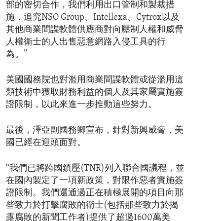
部的密切合作，我們利用出口管制和製裁措
施，追究NSO Group、Intellexa、Cytrox以及
其他商業間諜軟體供應商對向壓制人權和威脅
人權衛士的人出售惡意網路入侵工具的行
為。”
美國國務院也對濫用商業間諜軟體或從濫用這
類技術中獲取財務利益的個人及其家屬實施簽
證限制，以此來進一步推動這些努力。
最後，澤亞副國務卿宣布，針對新興威脅，美
國已經在迎頭面對。
“我們已將跨國鎮壓(TNR)列入聯合國議程，並
在國內製定了一項新政策，對限作惡者實施簽
證限制。我們還通過正在積極展開的項目向那
些致力於打擊腐敗的衛士(包括那些致力於揭
露腐敗的新聞工作者)提供了超過1600萬美