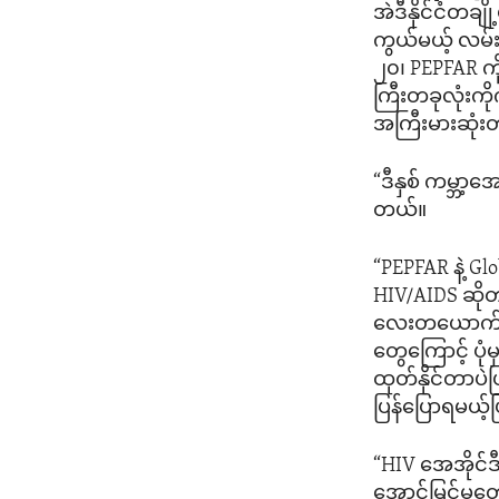
အဲဒီနိုင်ငံတခ
ကွယ်မယ့် လမ်
၂၀၊ PEPFAR ကို
ကြီးတခုလုံးကိ
အကြီးမားဆုံးတ
“ဒီနှစ် ကမ္ဘာ
တယ်။
“PEPFAR နဲ့ G
HIV/AIDS ဆို
လေးတယောက် HIV
တွေကြောင့် ပုံ
ထုတ်နိုင်တာပဲ
ပြန်ပြောရမယ့်
“HIV အေအိုင်ဒ
အောင်မြင်မှုတ