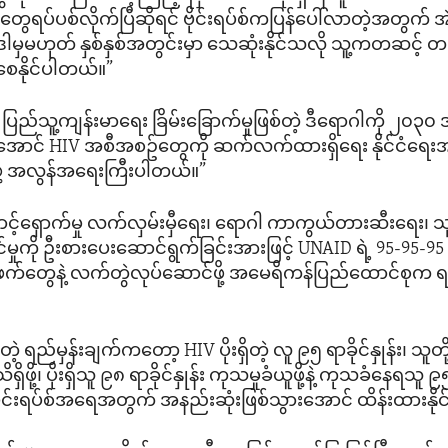
တွေရပ်ပစ်လိုက်ပြီဆိုရင် ဗိုင်းရပ်စ်ကပြန်ပေါ်လာတဲ့အတွက်
ဒါမှမဟုတ် နှစ်နှစ်အတွင်းမှာ သေဆုံးနိုင်သလို သူ့ကတဆင့် တ
ေနိုင်ပါတယ်။”
ို့ ပြည်သူ့ကျန်းမာရေး ခြိမ်းခြောက်မှုဖြစ်တဲ့ ဒီရောဂါကို ၂၀၃
အောင် HIV အစီအစဥ်တွေကို ဆက်လက်ထားရှိရေး နိုင်ငံ
ို့ အလွန်အရေးကြီးပါတယ်။”
င့်ရှောက်မှု လက်လှမ်းမှီရေး၊ ရောဂါ ကာကွယ်တားဆီးရေး၊ 
ှုကို ဦးစားပေးဆောင်ရွက်ခြင်းအားဖြင့် UNAID ရဲ့ 95-95-95 ပ
တ်ဖက်တွေနဲ့ လက်တွဲလုပ်ဆောင်ဖို့ အမေရိကန်ပြည်ထောင်စုက ရ
 ရည်မှန်းချက်ကတော့ HIV ပိုးရှိတဲ့ လူ ၉၅ ရာခိုင်နှုန်း၊ သူတို
ို့၊ ပိုးရှိသူ ၉၈ ရာခိုင်နှုန်း ကုသမှုခံယူဖို့နဲ့ ကုသခံနေရသူ ၉၅ 
ိုင်းရပ်စ်အရေအတွက် အနည်းဆုံးဖြစ်သွားအောင် ထိန်းထားနိုင်ဖ