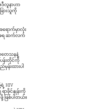
 အဲဒီလူနာဟာ
ခြားသူကို
၀ အရောက်မှာလုံး
ရေးအရ ဆက်လက်
သုတေသနနဲ့
န်းတိုင်ကို
ည်မှန်းထားပါ
့ရဲ့ HIV
ရာခိုင်နှုန်းကို
ို့ ဖြစ်ပါတယ်။