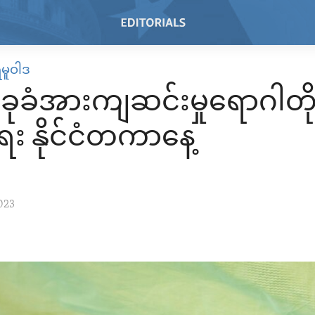
ရမူဝါဒ
ခုခံအားကျဆင်းမှုရောဂါတိ
း နိုင်ငံတကာနေ့
023