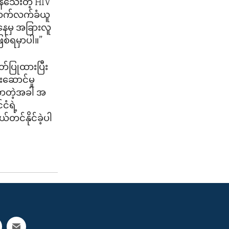
နေသေးတဲ့ HIV
ှု ဆက်လက်ခံယူ
နေမှ အခြားလူ
ြစ်ရမှာပါ။”
်ပြုထားပြီး
းဆောင်မှု
ံလာတဲ့အခါ အ
ငံရဲ့
င်နိုင်ခဲ့ပါ