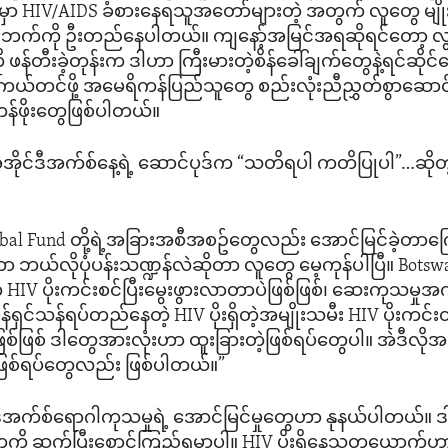
ျို့မှာ HIV/AIDS ခံစားနေရသူအတော်များတဲ့ အတွက် လူတွေ မျိ
းဘက်ကို ဦးတည်နေပါတယ်။ ကျနော့်အမြင်အရဆိုရင်တော့ လွန်ခ
 ဖန်တီးခဲ့တုန်းက ဒါဟာ ကြီးမားတဲ့စိန်ခေါ်ချက်တွေနဲ့ရင်ဆိုင်
ုကယ်တင်ဖို့ အမေရိကန်ပြည်သူတွေ စည်းလုံးညီညွှတ်စွာဆောင်ရ
န်ဖိုးတွေဖြစ်ပါတယ်။
့အေအိုင်ဒီအက်စ်နေ့ရဲ့ ဆောင်ပုဒ်က “သတိရပါ ကတိပြုပါ”…ဆိုတ
lobal Fund တို့ရဲ့အခြားအစီအစဥ်တွေလည်း အောင်မြင်ခဲ့တာကြ
တာ ဘယ်လိုပုံပန်းသဏ္ဍန်လဲဆိုတာ လူတွေ မေ့ကုန်ပါပြီ။ Bo
 ပိုးကင်းစင်ပြီးမွေးဖွားလာတာပဲဖြစ်ဖြစ်၊ ဆေးကုသမှုအက
မှန်ရှင်သန်ရပ်တည်နေတဲ့ HIV ပိုးရှိတဲ့အမျိုးသမီး HIV ပိုးကင
ဖြစ်ဖြစ် ဒါတွေအားလုံးဟာ ထူးခြားတဲ့ဖြစ်ရပ်တွေပါ။ အဲဒီလို
ဖြစ်ရပ်တွေလည်း ဖြစ်ပါတယ်။”
ီအက်စ်ရောဂါကုသမှုရဲ့ အောင်မြင်မှုတွေဟာ နုနယ်ပါတယ်။ ဒ
ွေကို ဆက်ပြီးစောင့်ကြည့်ရမှာပါ။ HIV ပိုးရှိနေသူတယောက်ဟ