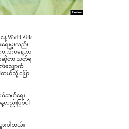
နေ့ World Aids
်းရေးမှူးလည်း
g က..ဒီကနေ့ဟာ
ယ်ဆိုတာ သတိရ
့ဆက်လျှောက်
ါတယ်လို့ ပြော
 ကယ်ဆယ်ရေး
ေ့လည်းဖြစ်ပါ
သွားပါတယ်။