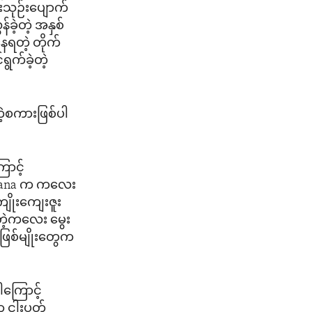
ုးသုဉ်းပျောက်
ဲ့တဲ့ အနှစ်
နေရတဲ့ တိုက်
ွက်ခဲ့တဲ့
ဲ့စကားဖြစ်ပါ
ောင့်
tswana က ကလေး
ျိုးကျေးဇူး
်းတဲ့ကလေး မွေး
အဖြစ်မျိုးတွေက
ါကြောင့်
ာ ငါးပတ်