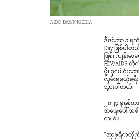
AIDS-DAY/NIGERIA
ဒီဇင်ဘာ ၁ ရက်
Day ဖြစ်ပါတယ်။
ဖြစ်၊ ကျန်းမ
HIV/AIDS တို
ဖို့၊ စုပေါင်း
လှမ်းရမယ့်ခရီ
သွားပါတယ်။
၂၀၂၃ ခုနှစ်ဟ
အရေးပေါ် အစီ
တယ်။
“အာဖရိကတိုက်