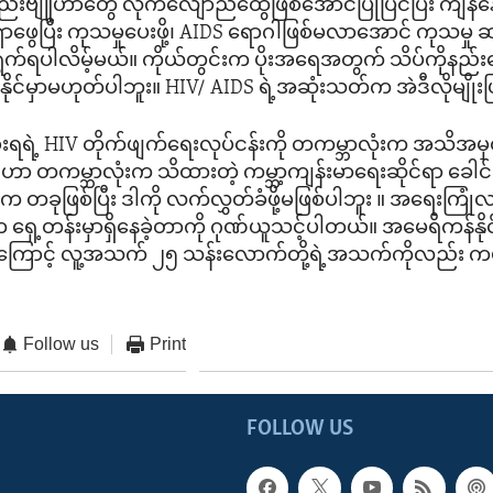
့ နည်းဗျူဟာတွေ လိုက်လျောညီထွေဖြစ်အောင်ပြုပြင်ပြီး ကျန်
ု ရှာဖွေပြီး ကုသမှုပေးဖို့၊ AIDS ရောဂါဖြစ်မလာအောင် ကုသမ
ွက်ရပါလိမ့်မယ်။ ကိုယ်တွင်းက ပိုးအရေအတွက် သိပ်ကိုနည်း
ိုင်မှာမဟုတ်ပါဘူး။ HIV/ AIDS ရဲ့အဆုံးသတ်က အဲဒီလိုမျိုးဖ
ရရဲ့ HIV တိုက်ဖျက်ရေးလုပ်ငန်းကို တကမ္ဘာလုံးက အသိအမှတ
ဟာ တကမ္ဘာလုံးက သိထားတဲ့ ကမ္ဘာ့ကျန်းမာရေးဆိုင်ရာ ခေါင်
တခုဖြစ်ပြီး ဒါကို လက်လွှတ်ခံဖို့မဖြစ်ပါဘူး ။ အရေးကြု
က ရှေ့တန်းမှာရှိနေခဲ့တာကို ဂုဏ်ယူသင့်ပါတယ်။ အမေရိကန်နိုင်
ုကြောင့် လူ့အသက် ၂၅ သန်းလောက်တို့ရဲ့အသက်ကိုလည်း ကယ်တ
Follow us
Print
FOLLOW US