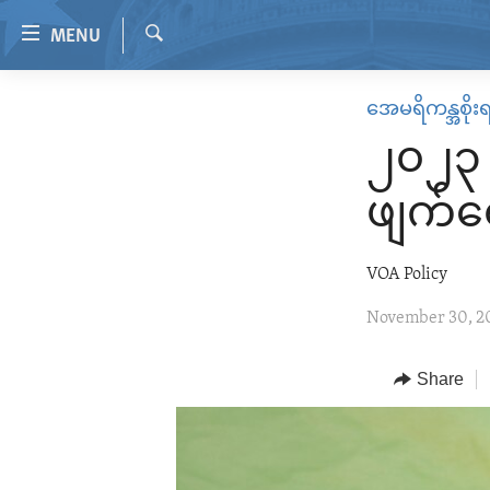
Accessibility
MENU
links
Search
Skip
HOME
အေမရိကန္အစိုး
to
VIDEO
main
၂၀၂၃ 
content
RADIO
Skip
ဖျက်ရေ
REGIONS
to
main
TOPICS
AFRICA
VOA Policy
Navigation
ARCHIVE
AMERICAS
HUMAN RIGHTS
Skip
November 30, 2
to
ABOUT US
ASIA
SECURITY AND DEFENSE
Search
EUROPE
AID AND DEVELOPMENT
Share
MIDDLE EAST
DEMOCRACY AND GOVERNANCE
ECONOMY AND TRADE