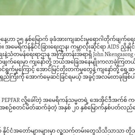
နေ့ဟာ ၃၅ နှစ်မြောက် ခုခံအားကျဆင်းမှုရောဂါတိုက်ဖျက်ရေး
 အမေရိကန်နိုင်ငံခြားရေးဌာန၊ ကမ္ဘာလုံးဆိုင်ရာ AIDS ညှိနှိုင
ာရေးနဲ့သံတမန်ရေးရာဌာန အကြီးတန်းအရာရှိ John Nkengason
က်ဖျက်ရေးမှာ ကျနော်တို့ ဘယ်အခြေအနေမျိုးကလာခဲ့ကြတ
ဆောင်ရွက်မှုကြောင့် အောင်မြင်တိုးတက်မှုတွေနဲ့ ကျနော်တို့ ရှေ
းရှည်ကြီးကို အောက်မေ့ဆင်ခြင်ရမယ့် အခွင့်အလမ်းတခုဖြစ်ပ
ာ PEPFAR လို့ခေါ်တဲ့ အမေရိကန်သမ္မတရဲ့ အေအိုင်ဒီအက်စ်
အစဉ်စတင်မိတ်ဆက်ခဲ့တဲ့ အနှစ် ၂၀ နှစ်မြောက်နှစ်ပတ်လည်န
 နိုင်ငံအတော်များများမှာ လူ့သက်တမ်းတွေသိသိသာသာ တို