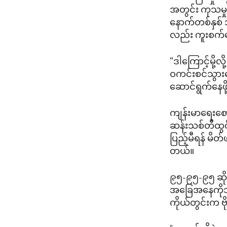
အတွင်း ကုသမှု
နောက်တစ်နှစ် 
လည်း ကူးစက်စ
“ဒါကြောင့်မို့လ
ဝကင်းစင်သွား
ဆောင်ရွက်နေဖ
ကျန်းမာရေးစော
ဆန်းသစ်တီထွင်မ
ပြည့်မီရန် မိ
တယ်။
၉၅-၉၅-၉၅ ဆိုတဲ့
အခြေအနေကိုသိရှိဖ
ကိုယ်တွင်းက ဗ