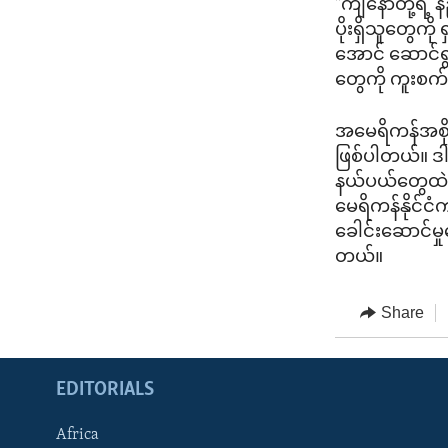
"ကျနော်တို့ရဲ
ပိုးရှိသူတွေကိ
အောင် ဆောင်ရ
တွေကို ကူးစက်န
အမေရိကန်အစိုး
ဖြစ်ပါတယ်။ ဒါ
နယ်ပယ်တွေထဲက 
မေရိကန်နိုင်ငံ
ခေါင်းဆောင်မှ
တယ်။
Share
EDITORIALS
Africa