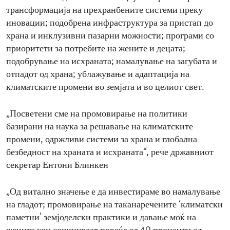
трансформација на прехранбените системи преку
иновации; подобрена инфраструктура за пристап до
храна и инклузивни пазарни можности; програми со
приоритети за потребите на жените и децата;
подобрување на исхраната; намалување на загубата и
отпадот од храна; ублажување и адаптација на
климатските промени во земјата и во целиот свет.
„Посветени сме на промовирање на политики
базирани на наука за решавање на климатските
промени, одржливи системи за храна и глобална
безбедност на храната и исхраната“, рече државниот
секретар Ентони Блинкен
„Од витално значење е да инвестираме во намалување
на гладот; промовирање на таканаречените ‘климатски
паметни’ земјоделски практики и давање моќ на