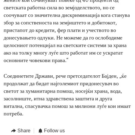
жените кои сочинуваат повеќе од 40 проценти од
светската работна сила во земјоделството, но се
соочуваат со значителна дискриминација кога станува
збор за сопственоста на земјиштето и добитокот,
пристапот до кредити, фер плати и учеството во
донесувањето одлуки. Не можеме да го ослободиме
целосниот потенцијал на светските системи за храна
ако на толку многу луѓе што работат им се ускратат
основните човекови права.“
Соединетите Држави, рече претседателот Бајден, „ќе
продолжат да бидат најголемиот придонесувач во
светот за хуманитарна помош, носејќи храна, вода,
засолниште, итна здравствена заштита и друга
витална, спасувачка помош за милиони луѓе кои имаат
потреба.
Share
Follow us