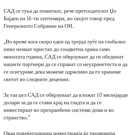
САД се тука да помогнат, рече претседателот Џо
Бајден на 16-ти септември, во својот говор пред
Генералното Собрание на ОН.
„Во време кога скоро еден од тројца луѓе на глобално
ниво немаат пристап до соодветна храна само
минатата година, САД се обврзуваат да ги обединат
нашите партнери да се справат со неухранетоста и да
се осигураме дека можеме одржливо да го храниме
светот во следните децении.
За таа цел САД се обврзуваат да вложат 10 милијарди
долари за да се стави крај на гладта и да се
инвестираат во прехранбени системи дома и во
странство.“
Оваа повеќегодишна инвестиција ќе промовира