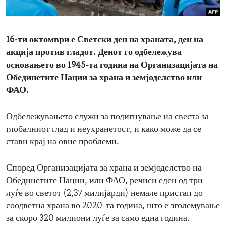
ENVIRONMENT AND HEALTH
IDEALS AND INSTITUTIONS
16-ти октомври е Светски ден на храната, ден на
акција против гладот. Денот го одбележува
основањето во 1945-та година на Организацијата на
Обединетите Нации за храна и земјоделство или
ФАО.
Одбележувањето служи за подигнување на свеста за
глобалниот глад и неухранетост, и како може да се
стави крај на овие проблеми.
Според Организацијата за храна и земјоделство на
Обединетите Нации, или ФАО, речиси еден од три
луѓе во светот (2,37 милијарди) немале пристап до
соодветна храна во 2020-та година, што е зголемување
за скоро 320 милиони луѓе за само една година.