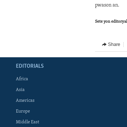
pwason an.
Sete yon editory
Share
EDITORIALS
Africa
Asia
Americas
Europe
FOLLOW US
Middle East