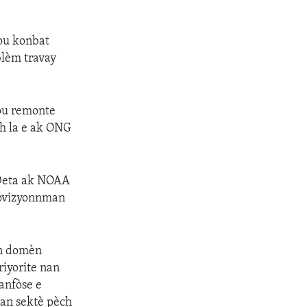
pou konbat
blèm travay
pou remonte
ch la e ak ONG
 Deta ak NOAA
wovizyonnman
an domèn
iyorite nan
anfòse e
nan sektè pèch