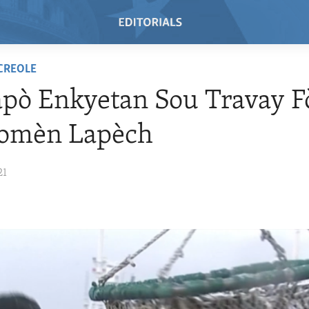
 CREOLE
pò Enkyetan Sou Travay F
omèn Lapèch
21