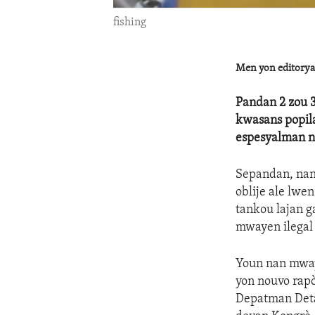
fishing
Men yon editorya
Pandan 2 zou 
kwasans popila
espesyalman na
Sepandan, nan
oblije ale lwe
tankou lajan g
mwayen ilegal 
Youn nan mwaye
yon nouvo rap
Depatman Deta