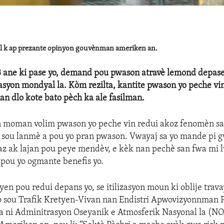
l k ap prezante opinyon gouvènman ameriken an.
3 ane ki pase yo, demand pou pwason atravè lemond depase
syon mondyal la. Kòm rezilta, kantite pwason yo peche vin
n dlo kote bato pèch ka ale fasilman.
 moman volim pwason yo peche vin redui akoz fenomèn sa 
n sou lanmè a pou yo pran pwason. Vwayaj sa yo mande pi 
az ak lajan pou peye mendèv, e kèk nan pechè san fwa mi lw
pou yo ogmante benefis yo.
n pou redui depans yo, se itilizasyon moun ki oblije trava
ò sou Trafik Kretyen-Vivan nan Endistri Apwovizyonnman 
 ni Adminitrasyon Oseyanik e Atmosferik Nasyonal la (N