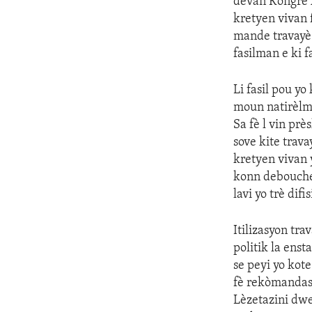
devan Kongrè A
kretyen vivan f
mande travayè 
fasilman e ki f
Li fasil pou yo
moun natirèlm
Sa fè l vin prè
sove kite trav
kretyen vivan y
konn debouche
lavi yo trè dif
Itilizasyon tra
politik la enst
se peyi yo kot
fè rekòmandasy
Lèzetazini dwe