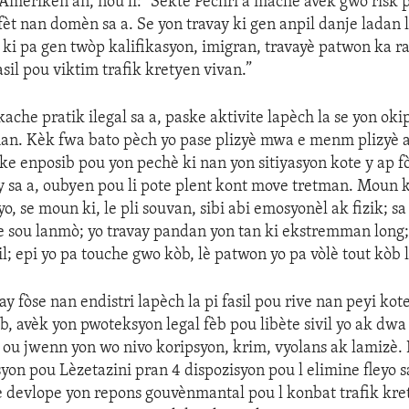
meriken an, nou li: “Sektè Pèchri a mache avèk gwo risk p
èt nan domèn sa a. Se yon travay ki gen anpil danje ladan l
ki pa gen twòp kalifikasyon, imigran, travayè patwon ka r
asil pou viktim trafik kretyen vivan.”
 kache pratik ilegal sa a, paske aktivite lapèch la se yon oki
an. Kèk fwa bato pèch yo pase plizyè mwa e menm plizyè 
ske enposib pou yon pechè ki nan yon sitiyasyon kote y ap fò
ay sa a, oubyen pou li pote plent kont move tretman. Moun k
o, se moun ki, le pli souvan, sibi abi emosyonèl ak fizik; sa
 sou lanmò; yo travay pandan yon tan ki ekstremman long
isil; epi yo pa touche gwo kòb, lè patwon yo pa vòlè tout kòb l
vay fòse nan endistri lapèch la pi fasil pou rive nan peyi kot
ab, avèk yon pwoteksyon legal fèb pou libète sivil yo ak dwa 
e ou jwenn yon wo nivo koripsyon, krim, vyolans ak lamizè.
on pou Lèzetazini pran 4 dispozisyon pou l elimine fleyo sa 
 devlope yon repons gouvènmantal pou l konbat trafik kre