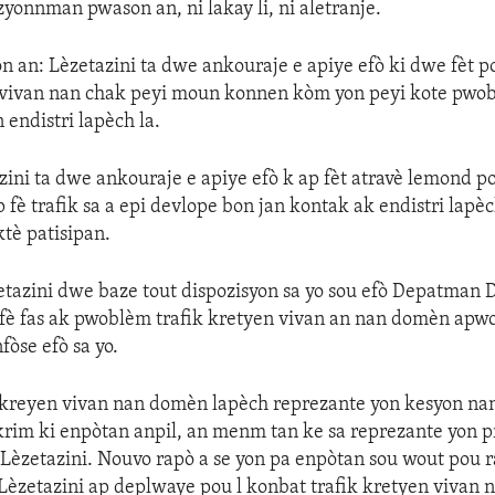
zyonnman pwason an, ni lakay li, ni aletranje.
n an: Lèzetazini ta dwe ankouraje e apiye efò ki dwe fèt 
n vivan nan chak peyi moun konnen kòm yon peyi kote pwo
 endistri lapèch la.
ini ta dwe ankouraje e apiye efò k ap fèt atravè lemond 
p fè trafik sa a epi devlope bon jan kontak ak endistri lapè
ktè patisipan.
etazini dwe baze tout dispozisyon sa yo sou efò Depatman
u fè fas ak pwoblèm trafik kretyen vivan an nan domèn ap
fòse efò sa yo.
ik kreyen vivan nan domèn lapèch reprezante yon kesyon n
im ki enpòtan anpil, an menm tan ke sa reprezante yon pr
è Lèzetazini. Nouvo rapò a se yon pa enpòtan sou wout pou r
èzetazini ap deplwaye pou l konbat trafik kretyen vivan 