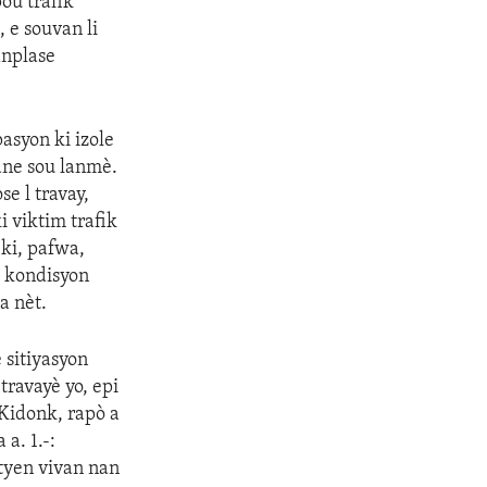
ou trafik
, e souvan li
anplase
pasyon ki izole
ane sou lanmè.
se l travay,
i viktim trafik
 ki, pafwa,
; kondisyon
a nèt.
e sitiyasyon
travayè yo, epi
 Kidonk, rapò a
a. 1.-:
tyen vivan nan