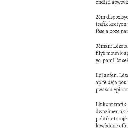
endisti apwovi
2èm dispozisyo
trafik kretye
fòse a poze nan
3èman: Lèzetaz
filyè moun k a
yo, pami lòt se
Epi anfen, Lèz
ap fè deja po
pwason epi ran
Lit kont traf
dwazimen ak kr
politik etranj
kowòdone efò L