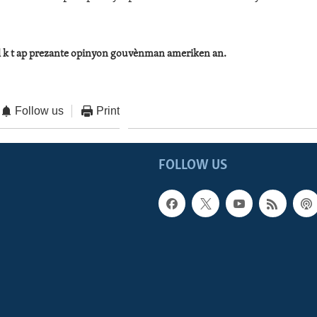
al k t ap prezante opinyon gouvènman ameriken an.
Follow us
Print
FOLLOW US