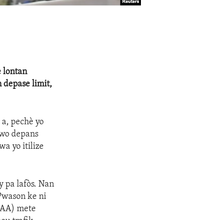
 lontan
 depase limit,
a, pechè yo
gwo depans
a yo itilize
y pa lafòs. Nan
Pwason ke ni
OAA) mete