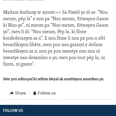
Madam Anthony te ajoute:<< Sa Pawòl yo di se: “Nou
menm, pèp la” e non pa “Nou menm, Sitwayen Gason
ki Blan yo”, ni menm pa “Nou menm, Sitwayen Gason
yo”; men li di: “Nou menm, Pèp la, ki fòme
konfederasyon sa a”. E nou fòme li non pa pou n ofri
benediksyon libète, men pou nou garanti e defann
benediksyon sa a; non pa pou mwatye nan nou ni
mwatye nan desandan n yo; men pou tout pèp la, ni
fanm, ni gason".
Sete yon editoryal ki reflete ideyal ak enstitisyon ameriken yo.
Share
Follow us
FOLLOW US