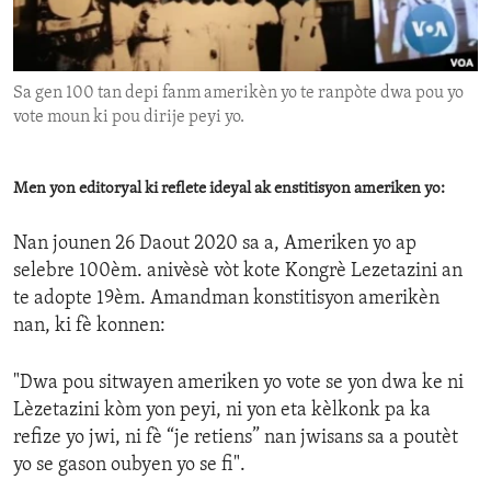
ENVIRONMENT AND HEALTH
IDEALS AND INSTITUTIONS
Sa gen 100 tan depi fanm amerikèn yo te ranpòte dwa pou yo
vote moun ki pou dirije peyi yo.
Men yon editoryal ki reflete ideyal ak enstitisyon ameriken yo:
Nan jounen 26 Daout 2020 sa a, Ameriken yo ap
selebre 100èm. anivèsè vòt kote Kongrè Lezetazini an
te adopte 19èm. Amandman konstitisyon amerikèn
nan, ki fè konnen:
"Dwa pou sitwayen ameriken yo vote se yon dwa ke ni
Lèzetazini kòm yon peyi, ni yon eta kèlkonk pa ka
refize yo jwi, ni fè “je retiens” nan jwisans sa a poutèt
yo se gason oubyen yo se fi".