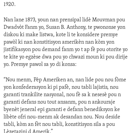
1920.
Nan lane 1873, youn nan prensipal lidè Mouvman pou
Dwadvòt Fanm yo, Susan B. Anthony, te pwononse yon
diskou ki make listwa, kote li te konsidere premye
pawòl ki nan konstitisyon amerikèn nan kòm yon
jistifikasyon pou demand fanm yo t ap fè pou otorite yo
te kite yo egzèse dwa pou yo chwazi moun ki pou dirije
yo. Premye pawol sa yo di konsa:
“Nou menm, Pèp Ameriken an, nan lide pou nou fòme
yon konfederasyon ki pi pafè, nou tabli lajistis, nou
garanti trankilite nasyonal, nou fè sa k nesesè pou n
garanti defans nou tout ansanm, pou n ankouraje
byenèt jeneral epi garanti e defann benediksyon ke
libète ofri nou-menm ak desandan nou. Nou deside
tabli, kòm an fèt nou tabli, konstitisyon sila a pou
Lèzetazini d Amerik.”