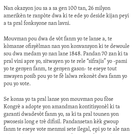
Nan okazyon jou sa a sa gen 100 tan, 26 milyon
amerikèn te ranpòte dwa ki te ede yo deside kijan peyi
a ta pral fonksyone nan lavni.
Mouvman pou dwa de vòt fanm yo te lanse a, te
kòmanse ofisyèlman nan yon konvansyon ki te dewoule
sou dwa medam yo nan lane 1848. Pandan 70 zan ki ta
pral vini apre yo, sitwayen yo te rele “sifrajis” yo -pami
yo te genyen fanm, te genyen gason- te eseye tout
mwayen posib pou yo te fè lalwa rekonèt dwa fanm yo
pou yo vote.
Se konsa yo ta pral lanse yon mouvman pou fòse
Kongrè a adopte yon amandman kontitisyonèl ki ta
garanti dwadevòt fanm yo, sa ki ta pral tounen yon
pwosesis long e trè difisil. Pandansetan kèk gwoup
fanm te eseye vote menmsi sete ilegal, epi yo te ale nan