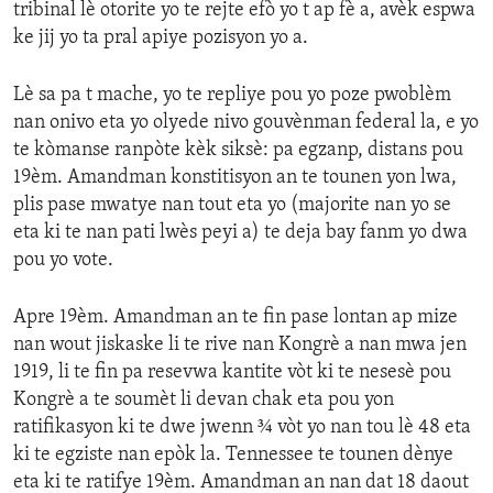
tribinal lè otorite yo te rejte efò yo t ap fè a, avèk espwa
ke jij yo ta pral apiye pozisyon yo a.
Lè sa pa t mache, yo te repliye pou yo poze pwoblèm
nan onivo eta yo olyede nivo gouvènman federal la, e yo
te kòmanse ranpòte kèk siksè: pa egzanp, distans pou
19èm. Amandman konstitisyon an te tounen yon lwa,
plis pase mwatye nan tout eta yo (majorite nan yo se
eta ki te nan pati lwès peyi a) te deja bay fanm yo dwa
pou yo vote.
Apre 19èm. Amandman an te fin pase lontan ap mize
nan wout jiskaske li te rive nan Kongrè a nan mwa jen
1919, li te fin pa resevwa kantite vòt ki te nesesè pou
Kongrè a te soumèt li devan chak eta pou yon
ratifikasyon ki te dwe jwenn ¾ vòt yo nan tou lè 48 eta
ki te egziste nan epòk la. Tennessee te tounen dènye
eta ki te ratifye 19èm. Amandman an nan dat 18 daout