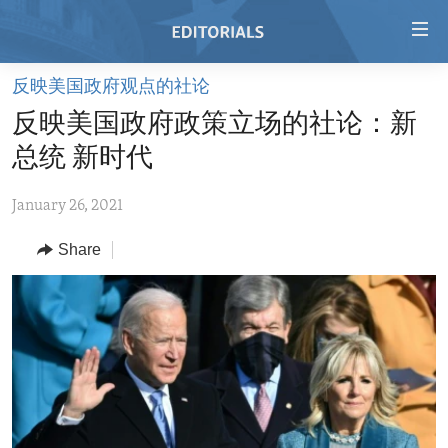
Accessibility
links
Skip
反映美国政府观点的社论
to
HOME
反映美国政府政策立场的社论：新
main
VIDEO
content
总统 新时代
RADIO
Skip
to
January 26, 2021
REGIONS
main
Share
TOPICS
AFRICA
Navigation
Skip
ARCHIVE
AMERICAS
HUMAN RIGHTS
to
ABOUT US
ASIA
SECURITY AND DEFENSE
Search
EUROPE
AID AND DEVELOPMENT
FOLLOW US
MIDDLE EAST
DEMOCRACY AND GOVERNANCE
ECONOMY AND TRADE