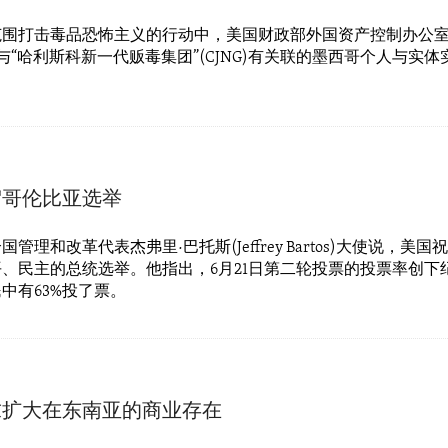
围打击毒品恐怖主义的行动中，美国财政部外国资产控制办公室(O
家与“哈利斯科新一代贩毒集团”(CJNG)有关联的墨西哥个人与实
贺哥伦比亚选举
管理和改革代表杰弗里·巴托斯(Jeffrey Bartos)大使说，美
、民主的总统选举。他指出，6月21日第二轮投票的投票率创下纪
中有63%投了票。
求扩大在东南亚的商业存在