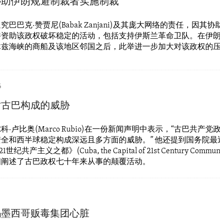
协助伊朗规避制裁者实施制裁
巴巴克·赞贾尼(Babak Zanjani)及其庞大网络的责任，因其
并资助该政权破坏稳定的活动，包括支持伊斯兰革命卫队。在伊
木兹海峡的商船及该地区邻国之后，此举进一步加大对该政权的
6
对古巴构成的威胁
科·卢比奥(Marco Rubio)在一份新闻声明中表示，“古巴共产
全和西半球稳定构成深远且多方面的威胁。” 他还提到国务院最
世纪共产主义之都》(Cuba, the Capital of 21st Century Commu
细阐述了古巴政权七十年来从事的颠覆活动。
捣墨西哥贩毒集团心脏