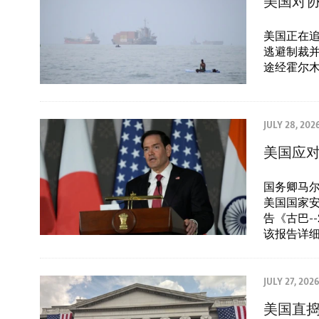
美国对
美国正在追究
逃避制裁
途经霍尔
JULY 28, 202
美国应
国务卿马尔
美国国家安
告《古巴--21
该报告详
JULY 27, 2026
美国直