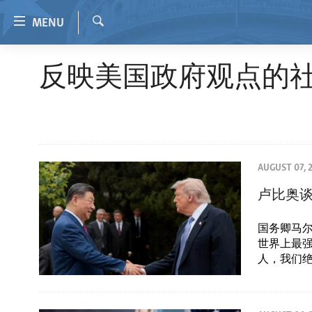
Accessibility
MENU
links
Search
Skip
HOME
反映美国政府观点的
to
VIDEO
main
content
RADIO
Skip
REGIONS
to
main
TOPICS
AFRICA
AUGUST 07, 
Navigation
ARCHIVE
AMERICAS
HUMAN RIGHTS
Skip
卢比奥
to
ABOUT US
ASIA
SECURITY AND DEFENSE
Search
国务卿马尔
EUROPE
AID AND DEVELOPMENT
世界上最
人，我们绝
MIDDLE EAST
DEMOCRACY AND GOVERNANCE
ECONOMY AND TRADE