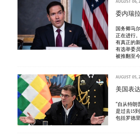
ENVIRONMENT AND HEALTH
AUGUST 06, 
IDEALS AND INSTITUTIONS
委内瑞
国务卿马尔
正在进行
有真正的
有选举委员会
被推翻至
AUGUST 05, 
美国表
“自从特
是过去15
包括罗德里