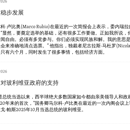
2026
拉稳步发展
科·卢比奥(Marco Rubio)在最近的一次简报会上表示，委内瑞
。“显然，要奠定选举的基础，还有很多工作要做。正如我所说，
新闻自由。必须有多党参与。你们必须实现民族和解。我的意思
来准确地清点选票。” 他指出，独裁者尼古拉斯·马杜罗(Nicolas M
今只有六个月，同时发生了很多事情，包括经济方面。
2026
达对玻利维亚政府的支持
朗普总统当选以来，西半球绝大多数国家如今都由亲美领导人和政
到20年来的首次，”国务卿马尔科·卢比奥在最近的一次内阁会议
戈·帕斯2025年10月当选总统的玻利维亚。