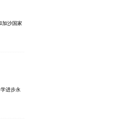
和加沙国家
科学进步永