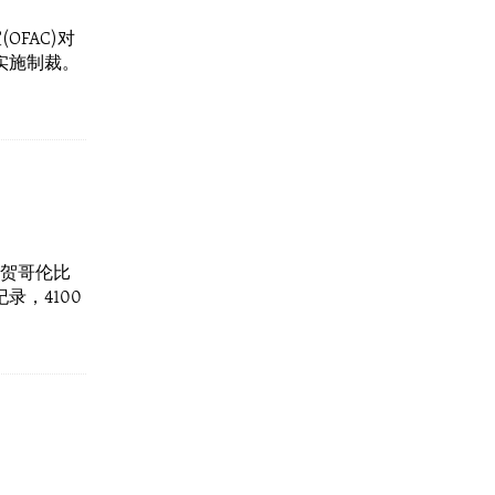
FAC)对
体实施制裁。
国祝贺哥伦比
录，4100