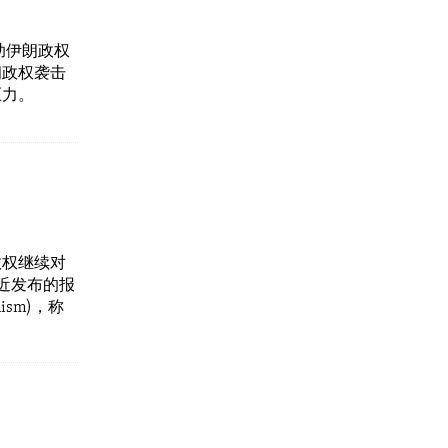
协助伊朗政权
朗政权袭击
压力。
党政权继续对
近发布的报
nism)，称