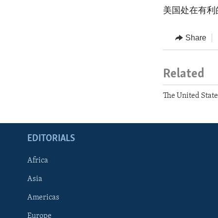
美国处在有利
Share
Related
The United Stat
EDITORIALS
Africa
Asia
Americas
Europe