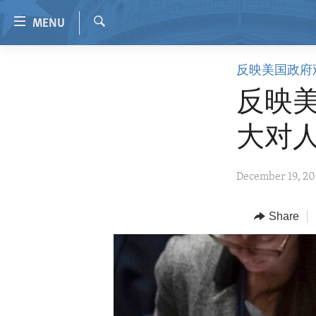
Accessibility
MENU
links
Search
Skip
HOME
反映美国政府
to
VIDEO
main
反映美
content
RADIO
Skip
大对
REGIONS
to
main
TOPICS
AFRICA
December 19, 2
Navigation
ARCHIVE
AMERICAS
HUMAN RIGHTS
Skip
to
ABOUT US
Share
ASIA
SECURITY AND DEFENSE
Search
EUROPE
AID AND DEVELOPMENT
MIDDLE EAST
DEMOCRACY AND GOVERNANCE
ECONOMY AND TRADE