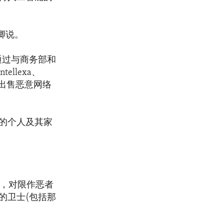
卿说。
通过与商务部和
llexa、
人出售恶意网络
的个人及其家
策，对限作恶者
的卫士(包括那