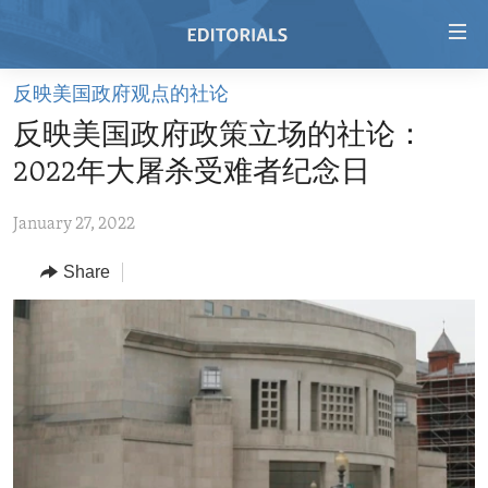
Accessibility
links
Skip
反映美国政府观点的社论
to
HOME
反映美国政府政策立场的社论：
main
VIDEO
content
2022年大屠杀受难者纪念日
RADIO
Skip
to
January 27, 2022
REGIONS
main
Share
TOPICS
AFRICA
Navigation
Skip
ARCHIVE
AMERICAS
HUMAN RIGHTS
to
ABOUT US
ASIA
SECURITY AND DEFENSE
Search
EUROPE
AID AND DEVELOPMENT
FOLLOW US
MIDDLE EAST
DEMOCRACY AND GOVERNANCE
ECONOMY AND TRADE