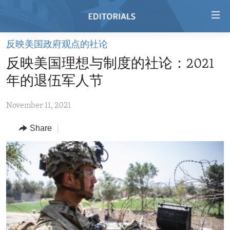
Accessibility
links
Skip
反映美国政府观点的社论
to
HOME
反映美国理想与制度的社论：2021
main
VIDEO
content
年的退伍军人节
RADIO
Skip
to
November 11, 2021
REGIONS
main
Share
TOPICS
AFRICA
Navigation
Skip
ARCHIVE
AMERICAS
HUMAN RIGHTS
to
ABOUT US
ASIA
SECURITY AND DEFENSE
Search
EUROPE
AID AND DEVELOPMENT
FOLLOW US
MIDDLE EAST
DEMOCRACY AND GOVERNANCE
ECONOMY AND TRADE